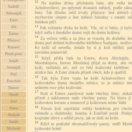
12
Na každou dívku přicházela řada, aby vešla ke
Ezdráš
Achašveróšovi, po uplynutí dvanácti měsíců, podle záko
ženy. Tak dlouho totiž trvaly přípravy: šest měsíců 
Nehemjáš
myrhovým olejem a šest měsíců balzámy s ostatní nál
Ester
ženskou péčí.
13
Jób
Pak vcházela dívka ke králi. Vše, oč si řekla, jí byl
když měla z ženského domu vejít do domu králova.
Žalmy
14
Za večera vešla a za jitra se vracela do druhého že
Přísloví
domu pod dohled královského kleštěnce Šaašgaze, strážce
Kazatel
Ke králi už nevešla, ledaže by si ji král oblíbil; pa
zavolána jmenovitě.
Píseň písní
15
Když přišla řada na Esteru, dceru Abíchajila, 
Izajáš
Mordokajova, kterou Mordokaj přijal za dceru, aby ve
králi, nežádala nic, než co řekl královský kleštěnec 
Jeremjáš
strážce žen. A Ester získala přízeň všech, kdo ji spatřili.
Pláč
16
Tak byla Ester vzata ke králi Achašveróšovi d
Ezechiel
královského domu desátého měsíce, to je měsíce teb
sedmém roce jeho kralování.
Daniel
17
Král si Esteru zamiloval nade všechny ženy; získal
Ozeáš
přízeň a náklonnost nade všechny panny. Na hlavu jí 
Jóel
královskou korunu a ustanovil ji královnou místo Vašti.
18
Ámos
Potom král uspořádal veliký hodokvas pro všech
velmože a služebníky, hostinu k Esteřině poctě. Poskyt
Abdijáš
krajinám úlevy a udílel pocty, jak se sluší na krále.
Jonáš
19
Když se podruhé shromažďovaly panny, seděl Mord
královské bráně.
Micheáš