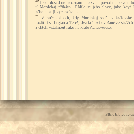
20
Ester dosud nic neoznámila o svém původu a o svém li
jí Mordokaj přikázal. Řídila se jeho slovy, jako když 
něho a on ji vychovával.-
21
V oněch dnech, kdy Mordokaj seděl v královské 
rozlítili se Bigtan a Tereš, dva královi dvořané ze strážců
a chtěli vztáhnout ruku na krále Achašveróše.
Bible.bibleone.cz