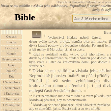
Odpověz mi, Hospodine! Odpověz mi, ať pozná te
Dívka se mu zalíbila a získala jeho náklonnost. Neprodleně jí poskytl náležitou
dívky do nej
Bible
Est
<
7
Genesis
Vychovával Hadasu neboli Esteru,
dceru svého strýce, protože neměla otce ani matku. B
Exodus
dívka krásné postavy a půvabného vzhledu. Po smrti její
Leviticus
a její matky ji Mordokaj přijal za dceru.
8
Numeri
Když se rozhlásil králův výrok, totiž jeho zákon, a
dívek bylo shromážděno na hradě v Šúšanu pod dohled He
Deuteronomiu
byla vzata i Ester do královského domu pod dohled H
Jozue
strážce žen.
9
Dívka se mu zalíbila a získala jeho náklon
Soudců
Neprodleně jí poskytl náležitou péči i příděly 
Rút
Přidělil jí též sedm vyhlédnutých dí
1 Samuelova
královského domu a přemístil ji i její dív
2 Samuelova
nejlepší části ženského domu.
☆
1 Královská
10
Ester neoznámila nic o svém lidu a o svém původu, pro
2 Královská
Mordokaj přikázal, aby to neoznamovala.
11
Mordokaj se denně procházel před nádvořím ženského
1 Paralipome
aby se dozvěděl, jak se Esteře daří a co se s ní děje.
2 Paralipome