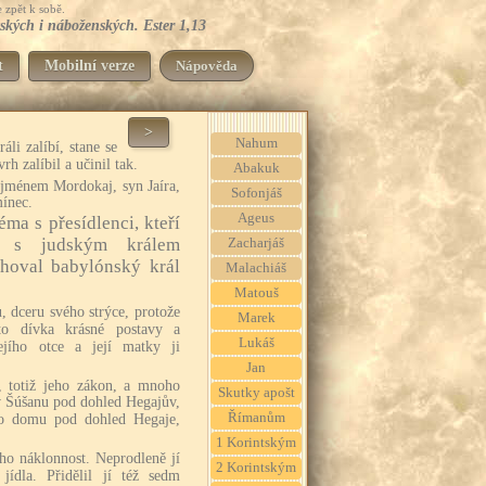
 zpět k sobě.
tských i náboženských. Ester 1,13
t
Mobilní verze
Nápověda
>
Nahum
áli zalíbí, stane se
rh zalíbil a učinil tak.
Abakuk
 jménem Mordokaj, syn Jaíra,
Sofonjáš
ínec.
Ageus
ma s přesídlenci, kteří
lu s judským králem
Zacharjáš
ěhoval babylónský král
Malachiáš
Matouš
, dceru svého strýce, protože
Marek
to dívka krásné postavy a
Lukáš
jího otce a její matky ji
Jan
, totiž jeho zákon, a mnoho
Skutky apošt
v Šúšanu pod dohled Hegajův,
Římanům
ho domu pod dohled Hegaje,
1 Korintským
eho náklonnost. Neprodleně jí
2 Korintským
 jídla. Přidělil jí též sedm