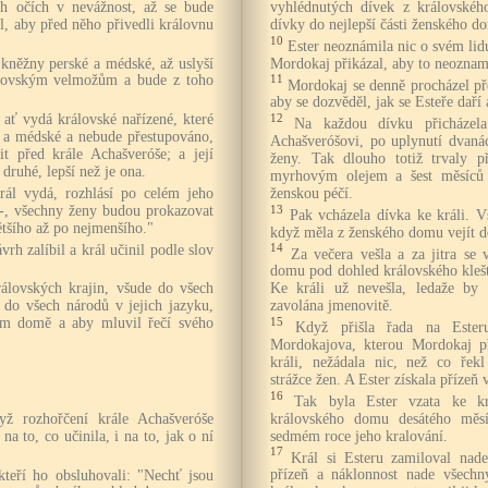
ch očích v nevážnost, až se bude
vyhlédnutých dívek z královského
il, aby před něho přivedli královnu
dívky do nejlepší části ženského d
10
Ester neoznámila nic o svém lid
 kněžny perské a médské, až uslyší
Mordokaj přikázal, aby to neoznam
álovským velmožům a bude z toho
11
Mordokaj se denně procházel p
aby se dozvěděl, jak se Esteře daří a
 ať vydá královské nařízené, které
12
Na každou dívku přicházela
é a médské a nebude přestupováno,
Achašveróšovi, po uplynutí dvaná
it před krále Achašveróše; a její
ženy. Tak dlouho totiž trvaly p
druhé, lepší než je ona.
myrhovým olejem a šest měsíců b
rál vydá, rozhlásí po celém jeho
ženskou péčí.
é -, všechny ženy budou prokazovat
13
Pak vcházela dívka ke králi. Vš
tšího až po nejmenšího."
když měla z ženského domu vejít 
rh zalíbil a král učinil podle slov
14
Za večera vešla a za jitra se
domu pod dohled královského klešt
rálovských krajin, všude do všech
Ke králi už nevešla, ledaže by s
 do všech národů v jejich jazyku,
zavolána jmenovitě.
m domě a aby mluvil řečí svého
15
Když přišla řada na Esteru
Mordokajova, kterou Mordokaj př
králi, nežádala nic, než co řekl
strážce žen. A Ester získala přízeň v
16
Tak byla Ester vzata ke kr
yž rozhořčení krále Achašveróše
královského domu desátého měsí
na to, co učinila, i na to, jak o ní
sedmém roce jeho kralování.
17
Král si Esteru zamiloval nade
 kteří ho obsluhovali: "Nechť jsou
přízeň a náklonnost nade všechn