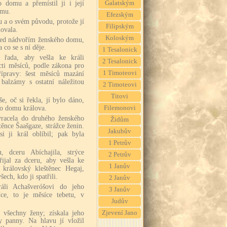
 domu a přemístil ji i její
Galatským
omu.
Efezským
u a o svém původu, protože jí
Filipským
ovala.
Koloským
řed nádvořím ženského domu,
 co se s ní děje.
1 Tesalonick
 řada, aby vešla ke králi
2 Tesalonick
cti měsíců, podle zákona pro
1 Timoteovi
řípravy: šest měsíců mazání
alzámy s ostatní náležitou
2 Timoteovi
Titovi
e, oč si řekla, jí bylo dáno,
do domu králova.
Filemonovi
 vracela do druhého ženského
Židům
ěnce Šaašgaze, strážce ženin.
Jakubův
i ji král oblíbil; pak byla
1 Petrův
, dceru Abíchajila, strýce
2 Petrův
ijal za dceru, aby vešla ke
1 Janův
 královský kleštěnec Hegaj,
šech, kdo ji spatřili.
2 Janův
áli Achašveróšovi do jeho
3 Janův
ce, to je měsíce tebetu, v
Judův
 všechny ženy; získala jeho
Zjevení Jano
y panny. Na hlavu jí vložil