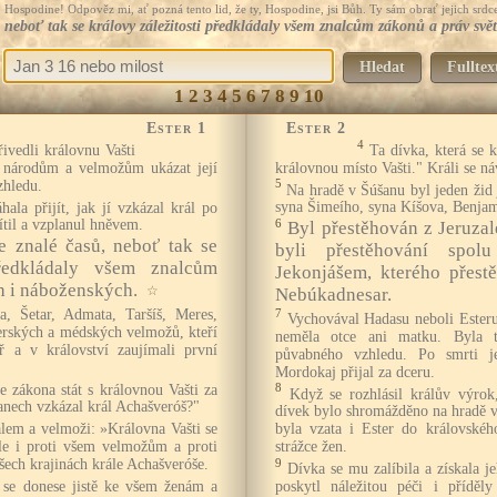
Hospodine! Odpověz mi, ať pozná tento lid, že ty, Hospodine, jsi Bůh. Ty sám obrať jejich srdce
 neboť tak se královy záležitosti předkládaly všem znalcům zákonů a práv svě
Hledat
Fulltex
1
2
3
4
5
6
7
8
9
10
Ester 1
Ester 2
4
ivedli královnu Vašti
Ta dívka, která se kr
l národům a velmožům ukázat její
královnou místo Vašti." Králi se náv
zhledu.
5
Na hradě v Šúšanu byl jeden žid
hala přijít, jak jí vzkázal král po
syna Šimeího, syna Kíšova, Benjam
ítil a vzplanul hněvem.
6
Byl přestěhován z Jeruzalé
e znalé časů, neboť tak se
byli přestěhování spo
předkládaly všem znalcům
Jekonjášem, kterého přest
h i náboženských.
☆
Nebúkadnesar.
a, Šetar, Admata, Taršíš, Meres,
7
Vychovával Hadasu neboli Esteru
rských a médských velmožů, kteří
neměla otce ani matku. Byla 
ř a v království zaujímali první
půvabného vzhledu. Po smrti je
Mordokaj přijal za dceru.
e zákona stát s královnou Vašti za
8
Když se rozhlásil králův výrok
řanech vzkázal král Achašveróš?"
dívek bylo shromážděno na hradě 
em a velmoži: »Královna Vašti se
byla vzata i Ester do královské
 ale i proti všem velmožům a proti
strážce žen.
šech krajinách krále Achašveróše.
9
Dívka se mu zalíbila a získala j
 se donese jistě ke všem ženám a
poskytl náležitou péči i příděly