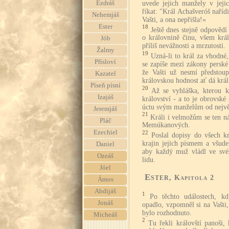
uvede jejich manžely v jeji
Ezdráš
říkat: "Král Achašveróš naříd
Nehemjáš
Vašti, a ona nepřišla!«
Ester
18
Ještě dnes stejně odpovědí
o královnině činu, všem kr
Jób
příliš nevážnosti a mrzutosti.
Žalmy
19
Uzná-li to král za vhodné,
Přísloví
se zapíše mezi zákony persk
že Vašti už nesmí předstoup
Kazatel
královskou hodnost ať dá král 
Píseň písní
20
Až se vyhláška, kterou k
Izajáš
království - a to je obrovsk
úctu svým manželům od nejvě
Jeremjáš
21
Králi i velmožům se ten náv
Pláč
Memúkanových.
Ezechiel
22
Poslal dopisy do všech k
krajin jejich písmem a všude
Daniel
aby každý muž vládl ve své
Ozeáš
lidu.
Jóel
Ester
, Kapitola 2
Ámos
Abdijáš
1
Po těchto událostech, kd
Jonáš
opadlo, vzpomněl si na Vašti, 
bylo rozhodnuto.
Micheáš
2
Tu řekli královští panoši,