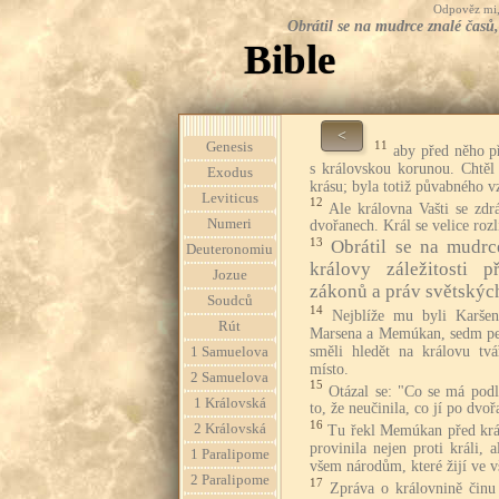
Odpověz mi, 
Obrátil se na mudrce znalé časů,
Bible
<
11
Genesis
aby před něho př
s královskou korunou. Chtě
Exodus
krásu; byla totiž půvabného v
Leviticus
12
Ale královna Vašti se zdrá
Numeri
dvořanech. Král se velice rozl
13
Obrátil se na mudrc
Deuteronomiu
královy záležitosti 
Jozue
zákonů a práv světskýc
Soudců
14
Nejblíže mu byli Karšen
Rút
Marsena a Memúkan, sedm pe
směli hledět na královu tvá
1 Samuelova
místo.
2 Samuelova
15
Otázal se: "Co se má podl
1 Královská
to, že neučinila, co jí po dvo
16
2 Královská
Tu řekl Memúkan před král
provinila nejen proti králi,
1 Paralipome
všem národům, které žijí ve v
2 Paralipome
17
Zpráva o královnině činu