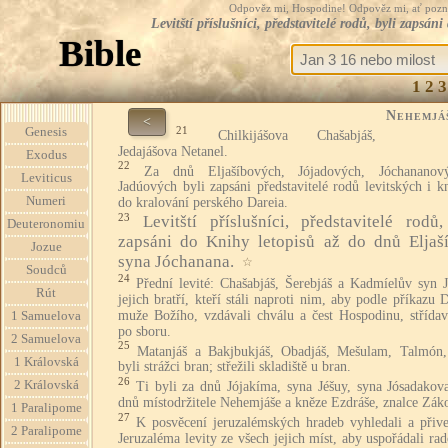
Odpověz mi, Hospodine! Odpověz mi, ať pozná te
Levitští příslušníci, představitelé rodů, byli zaps
Bible
1
2
3
Nehemjá
<
21
Genesis
Chilkijášova Chašabjáš,
Jedajášova Netanel.
Exodus
22
Za dnů Eljašíbových, Jójadových, Jóchanano
Leviticus
Jadúových byli zapsáni představitelé rodů levitských i k
Numeri
do kralování perského Dareia.
23
Levitští příslušníci, představitelé rodů,
Deuteronomiu
zapsáni do Knihy letopisů až do dnů Eljaš
Jozue
syna Jóchanana.
☆
Soudců
24
Přední levité: Chašabjáš, Šerebjáš a Kadmíelův syn J
Rút
jejich bratří, kteří stáli naproti nim, aby podle příkazu 
muže Božího, vzdávali chválu a čest Hospodinu, střídav
1 Samuelova
po sboru.
2 Samuelova
25
Matanjáš a Bakjbukjáš, Obadjáš, Mešulam, Talmón
1 Královská
byli strážci bran; střežili skladiště u bran.
26
2 Královská
Ti byli za dnů Jójakíma, syna Jéšuy, syna Jósadakova
dnů místodržitele Nehemjáše a kněze Ezdráše, znalce Zák
1 Paralipome
27
K posvěcení jeruzalémských hradeb vyhledali a přive
2 Paralipome
Jeruzaléma levity ze všech jejich míst, aby uspořádali ra