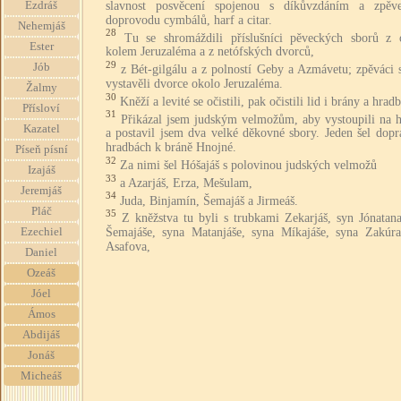
slavnost posvěcení spojenou s díkůvzdáním a zpě
Ezdráš
doprovodu cymbálů, harf a citar.
Nehemjáš
28
Tu se shromáždili příslušníci pěveckých sborů z 
Ester
kolem Jeruzaléma a z netófských dvorců,
29
Jób
z Bét-gilgálu a z polností Geby a Azmávetu; zpěváci s
vystavěli dvorce okolo Jeruzaléma.
Žalmy
30
Kněží a levité se očistili, pak očistili lid i brány a hradb
Přísloví
31
Přikázal jsem judským velmožům, aby vystoupili na h
Kazatel
a postavil jsem dva velké děkovné sbory. Jeden šel dopr
hradbách k bráně Hnojné.
Píseň písní
32
Za nimi šel Hóšajáš s polovinou judských velmožů
Izajáš
33
a Azarjáš, Erza, Mešulam,
Jeremjáš
34
Juda, Binjamín, Šemajáš a Jirmeáš.
Pláč
35
Z kněžstva tu byli s trubkami Zekarjáš, syn Jónatana
Šemajáše, syna Matanjáše, syna Míkajáše, syna Zakúra
Ezechiel
Asafova,
Daniel
Ozeáš
Jóel
Ámos
Abdijáš
Jonáš
Micheáš