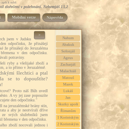
 zpět k sobě.
átil zlořečení v požehnání. Nehemjáš 13,2
t
Mobilní verze
Nápověda
>
Nahum
ech jsem v Judsku
 den odpočinku, že přinášejí
Abakuk
aké že přinášejí do Jeruzaléma
Sofonjáš
á břemena v den odpočinku.
ávali potraviny.
Ageus
šeli ryby a všelijaké zboží a
Zacharjáš
m, a to přímo v Jeruzalémě.
Malachiáš
dskými šlechtici a ptal
Matouš
la se to dopouštíte?
u!
Marek
otcové? Proto náš Bůh uvedl
Lukáš
město. A vy jej zase popouzíte
Jan
ěcujete den odpočinku."
Skutky apošt
 na jeruzalémské brány stín,
ata a aby je neotvírali dříve
Římanům
 ze svých služebníků jsem
1 Korintským
sil břemena v den odpočinku.
2 Korintským
kého zboží nocovali jednou i