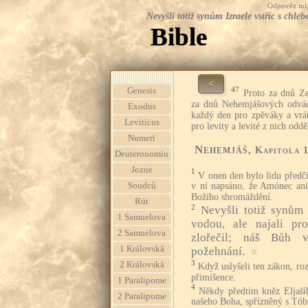
Odpověz mi, 
Nevyšli totiž synům Izraele vstříc s chl
Bible
<
47
Genesis
Proto za dnů Z
za dnů Nehemjášových odvádě
Exodus
každý den pro zpěváky a vrát
Leviticus
pro levity a levité z nich odd
Numeri
Nehemjáš
, Kapitola 
Deuteronomiu
Jozue
1
V onen den bylo lidu předč
Soudců
v ní napsáno, že Amónec an
Božího shromáždění.
Rút
2
Nevyšli totiž synům 
1 Samuelova
vodou, ale najali pr
2 Samuelova
zlořečil; náš Bůh v
1 Královská
požehnání.
☆
3
2 Královská
Když uslyšeli ten zákon, roz
přimíšence.
1 Paralipome
4
Někdy předtím kněz Eljaší
2 Paralipome
našeho Boha, spřízněný s Tób