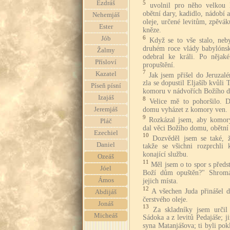
Ezdráš
5
uvolnil pro něho velkou
obětní dary, kadidlo, nádobí a
Nehemjáš
oleje, určené levitům, zpěvá
Ester
kněze.
6
Jób
Když se to vše stalo, neb
druhém roce vlády babylónsk
Žalmy
odebral ke králi. Po nějak
Přísloví
propuštění.
7
Kazatel
Jak jsem přišel do Jeruza
zla se dopustil Eljašíb kvůli 
Píseň písní
komoru v nádvořích Božího 
Izajáš
8
Velice mě to pohoršilo. 
domu vyházet z komory ven.
Jeremjáš
9
Rozkázal jsem, aby komory
Pláč
dal věci Božího domu, obětní 
Ezechiel
10
Dozvěděl jsem se také, 
Daniel
takže se všichni rozprchli
konající službu.
Ozeáš
11
Měl jsem o to spor s předs
Jóel
Boží dům opuštěn?" Shromáž
Ámos
jejich místa.
12
A všechen Juda přinášel d
Abdijáš
čerstvého oleje.
Jonáš
13
Za skladníky jsem určil
Micheáš
Sádoka a z levitů Pedajáše; 
syna Matanjášova; ti byli pok