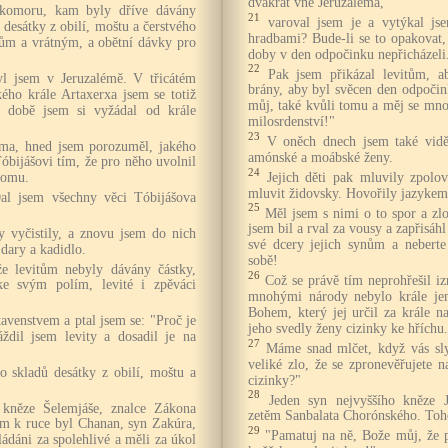
dvakrát vně Jeruzaléma,
 komoru, kam byly dříve dávány
21
varoval jsem je a vytýkal js
 desátky z obilí, moštu a čerstvého
hradbami? Bude-li se to opakovat,
kům a vrátným, a obětní dávky pro
doby v den odpočinku nepřicházeli
22
Pak jsem přikázal levitům, aby
yl jsem v Jeruzalémě. V třicátém
brány, aby byl svěcen den odpoči
ého krále Artaxerxa jsem se totiž
můj, také kvůli tomu a měj se mno
é době jsem si vyžádal od krále
milosrdenství!"
23
V oněch dnech jsem také viděl
léma, hned jsem porozuměl, jakého
amónské a moábské ženy.
Tóbijášovi tím, že pro něho uvolnil
24
Jejich děti pak mluvily zpolo
domu.
mluvit židovsky. Hovořily jazykem
Dal jsem všechny věci Tóbijášova
25
Měl jsem s nimi o to spor a zl
jsem bil a rval za vousy a zapřisáh
 vyčistily, a znovu jsem do nich
své dcery jejich synům a nebert
dary a kadidlo.
sobě!
že levitům nebyly dávány částky,
26
Což se právě tím neprohřešil i
 ke svým polím, levité i zpěváci
mnohými národy nebylo krále je
Bohem, který jej určil za krále n
tavenstvem a ptal jsem se: "Proč je
jeho svedly ženy cizinky ke hříchu.
dil jsem levity a dosadil je na
27
Máme snad mlčet, když vás sly
veliké zlo, že se zpronevěřujete 
o skladů desátky z obilí, moštu a
cizinky?"
28
Jeden syn nejvyššího kněze J
 kněze Šelemjáše, znalce Zákona
zetěm Sanbalata Chorónského. Toho
jim k ruce byl Chanan, syn Zakúra,
29
"Pamatuj na ně, Bože můj, že p
ládáni za spolehlivé a měli za úkol