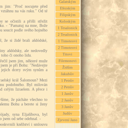
Galatským
em jim: "Proč nocujete před
Efezským
 vztáhnu na vás ruku." Od té
Filipským
.
 se očistili a přišli střežit
Koloským
nku. - "Pamatuj na mne, Bože
1 Tesalonick
u soucit podle svého hojného
2 Tesalonick
, že si židé brali ašdódské,
1 Timoteovi
2 Timoteovi
viny ašdódsky, ale nedovedly
Titovi
 toho či onoho lidu.
ořečil jsem jim, některé muže
Filemonovi
l jsem je při Bohu: "Nedávejte
Židům
e jejich dcery svým synům a
Jakubův
zraelský král Šalomoun? Mezi
1 Petrův
mu podobného. Byl milován
2 Petrův
ad celým Izraelem. A přece i
1 Janův
šíme, že pácháte všechno to
2 Janův
našemu Bohu a berete si ženy
3 Janův
Judův
ójady, syna Eljašíbova, byl
 jsem od sebe odehnal. -
Zjevení Jano
oskvrnili kněžství i smlouvu