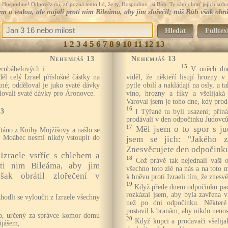
Hospodine! Odpověz mi, ať pozná tento lid, že ty, Hospodine, jsi Bůh. Ty sám obrať jejich srdce
ebem a vodou, ale najali proti nim Bileáma, aby jim zlořečil; náš Bůh však obr
Hledat
Fulltex
1
2
3
4
5
6
7
8
9
10
11
12
13
Nehemjáš 13
Nehemjáš 13
15
erubábelových i
V oněch dn
l celý Izrael příslušné částky na
viděl, že někteří lisují hrozny v
né; odděloval je jako svaté dávky
pytle obilí a nakládají na osly, a t
ělovali svaté dávky pro Áronovce.
víno, hrozny a fíky a všelijak
Varoval jsem je toho dne, kdy prod
16
13
I Týřané tu byli usazení; přiná
prodávali v den odpočinku Judovců
17
Měl jsem o to spor s ju
ítáno z Knihy Mojžíšovy a našlo se
i Moábec nesmí nikdy vstoupit do
jsem se jich: "Jakého z
Znesvěcujete den odpočink
Izraele vstříc s chlebem a
18
Což právě tak nejednali vaši 
oti nim Bileáma, aby jim
všechno toto zlé na nás a na toto 
šak obrátil zlořečení v
k hněvu proti Izraeli tím, že znesv
19
Když přede dnem odpočinku padl
rozkázal jsem, aby byla zavřena vr
hodli se vyloučit z Izraele všechny
než po dni odpočinku. Některé
postavil k branám, aby nikdo neno
b, určený za správce komor domu
20
Když kupci a prodavači všelija
ijášem,