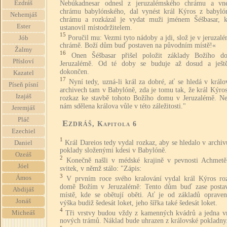
Nebúkadnesar odnesl z jeruzalémského chrámu a vn
Ezdráš
chrámu babylónského, dal vynést král Kýros z babyló
Nehemjáš
chrámu a rozkázal je vydat muži jménem Šéšbasar, k
Ester
ustanovil místodržitelem.
15
Poručil mu: Vezmi tyto nádoby a jdi, slož je v jeruza
Jób
chrámě. Boží dům buď postaven na původním místě!«
Žalmy
16
Onen Šéšbasar přišel položit základy Božího 
Přísloví
Jeruzalémě. Od té doby se buduje až dosud a ješt
dokončen.
Kazatel
17
Nyní tedy, uzná-li král za dobré, ať se hledá v král
Píseň písní
archivech tam v Babylóně, zda je tomu tak, že král Kýro
Izajáš
rozkaz ke stavbě tohoto Božího domu v Jeruzalémě. Ne
nám sdělena králova vůle v této záležitosti."
Jeremjáš
Pláč
Ezdráš
, Kapitola 6
Ezechiel
1
Král Dareios tedy vydal rozkaz, aby se hledalo v archi
Daniel
poklady složenými kdesi v Babylóně.
Ozeáš
2
Konečně našli v médské krajině v pevnosti Achmetě
Jóel
svitek, v němž stálo: "Zápis:
3
Ámos
V prvním roce svého kralování vydal král Kýros ro
domě Božím v Jeruzalémě: Tento dům buď zase posta
Abdijáš
místě, kde se obětují oběti. Ať je od základů opraven
Jonáš
výška budiž šedesát loket, jeho šířka také šedesát loket.
4
Tři vrstvy budou vždy z kamenných kvádrů a jedna vr
Micheáš
nových trámů. Náklad bude uhrazen z královské pokladny