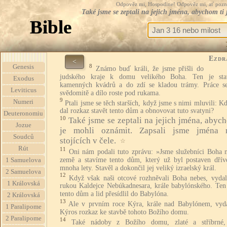
Odpověz mi, Hospodine! Odpověz mi, ať pozná te
Také jsme se zeptali na jejich jména, abychom ti 
Bible
Ezdr
<
8
Genesis
Známo buď králi, že jsme přišli do
judského kraje k domu velikého Boha. Ten je st
Exodus
kamenných kvádrů a do zdí se kladou trámy. Práce s
Leviticus
svědomitě a dílo roste pod rukama.
9
Numeri
Ptali jsme se těch starších, když jsme s nimi mluvili: 
dal rozkaz stavět tento dům a obnovovat tuto svatyni?
Deuteronomiu
10
Také jsme se zeptali na jejich jména, abych
Jozue
je mohli oznámit. Zapsali jsme jména
Soudců
stojících v čele.
☆
Rút
11
Oni nám podali tuto zprávu: »Jsme služebníci Boha n
země a stavíme tento dům, který už byl postaven dřív
1 Samuelova
mnoha lety. Stavěl a dokončil jej veliký izraelský král.
2 Samuelova
12
Když však naši otcové rozhněvali Boha nebes, vydal
1 Královská
rukou Kaldejce Nebúkadnesara, krále babylónského. Ten 
tento dům a lid přesídlil do Babylóna.
2 Královská
13
Ale v prvním roce Kýra, krále nad Babylónem, vyda
1 Paralipome
Kýros rozkaz ke stavbě tohoto Božího domu.
2 Paralipome
14
Také nádoby z Božího domu, zlaté a stříbrné,