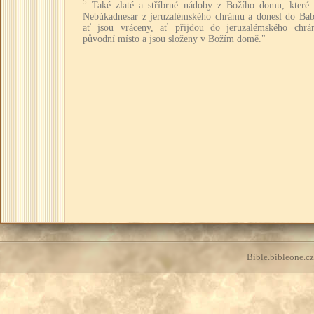
5
Také zlaté a stříbrné nádoby z Božího domu, které 
Nebúkadnesar z jeruzalémského chrámu a donesl do Bab
ať jsou vráceny, ať přijdou do jeruzalémského chr
původní místo a jsou složeny v Božím domě."
Bible.bibleone.cz