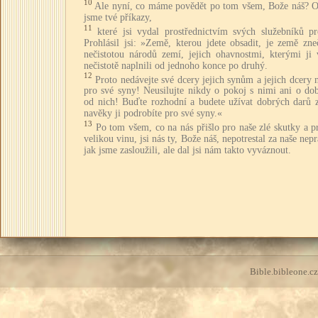
10
Ale nyní, co máme povědět po tom všem, Bože náš? Op
jsme tvé příkazy,
11
které jsi vydal prostřednictvím svých služebníků pr
Prohlásil jsi: »Země, kterou jdete obsadit, je země zne
nečistotou národů zemí, jejich ohavnostmi, kterými ji 
nečistotě naplnili od jednoho konce po druhý.
12
Proto nedávejte své dcery jejich synům a jejich dcery 
pro své syny! Neusilujte nikdy o pokoj s nimi ani o dob
od nich! Buďte rozhodní a budete užívat dobrých darů 
navěky ji podrobíte pro své syny.«
13
Po tom všem, co na nás přišlo pro naše zlé skutky a p
velikou vinu, jsi nás ty, Bože náš, nepotrestal za naše nepr
jak jsme zasloužili, ale dal jsi nám takto vyváznout.
Bible.bibleone.cz