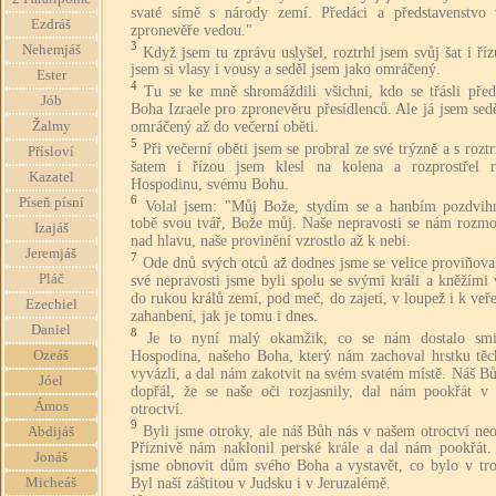
svaté símě s národy zemí. Předáci a představenstvo 
Ezdráš
zpronevěře vedou."
3
Nehemjáš
Když jsem tu zprávu uslyšel, roztrhl jsem svůj šat i říz
jsem si vlasy i vousy a seděl jsem jako omráčený.
Ester
4
Tu se ke mně shromáždili všichni, kdo se třásli před
Jób
Boha Izraele pro zpronevěru přesídlenců. Ale já jsem sed
omráčený až do večerní oběti.
Žalmy
5
Při večerní oběti jsem se probral ze své trýzně a s roz
Přísloví
šatem i řízou jsem klesl na kolena a rozprostřel 
Kazatel
Hospodinu, svému Bohu.
6
Píseň písní
Volal jsem: "Můj Bože, stydím se a hanbím pozdvih
tobě svou tvář, Bože můj. Naše nepravosti se nám rozmo
Izajáš
nad hlavu, naše provinění vzrostlo až k nebi.
Jeremjáš
7
Ode dnů svých otců až dodnes jsme se velice proviňova
Pláč
své nepravosti jsme byli spolu se svými králi a kněžími
do rukou králů zemí, pod meč, do zajetí, v loupež i k ve
Ezechiel
zahanbení, jak je tomu i dnes.
Daniel
8
Je to nyní malý okamžik, co se nám dostalo smi
Hospodina, našeho Boha, který nám zachoval hrstku těc
Ozeáš
vyvázli, a dal nám zakotvit na svém svatém místě. Náš B
Jóel
dopřál, že se naše oči rozjasnily, dal nám pookřát v
Ámos
otroctví.
9
Byli jsme otroky, ale náš Bůh nás v našem otroctví neo
Abdijáš
Příznivě nám naklonil perské krále a dal nám pookřát.
Jonáš
jsme obnovit dům svého Boha a vystavět, co bylo v tro
Micheáš
Byl naší záštitou v Judsku i v Jeruzalémě.