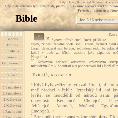
Odpověz mi, Hospodine! Odpověz mi, ať pozná te
Když byly vyřízeny tyto záležitosti, přistoupili ke mně předáci a řekli: "Iz
Perizejců, Jebúsejců, Am
Bible
Ezdr
<
35
Genesis
Synové přesídlenců, kteří přišli ze
zajetí, přinesli zápalné oběti Bohu Izraele: dvanáct býků 
Exodus
Izrael, devadesát šest beranů, sedmdesát sedm beránků, 
Leviticus
kozlů v oběť za hřích, všechno jako zápalnou ob
Hospodina.
Numeri
36
Královská nařízení odevzdali královským satr
Deuteronomiu
místodržitelům v Zaeufratí a ti podporovali lid i Boží dů
Jozue
Ezdráš
, Kapitola 9
Soudců
Rút
1
Když byly vyřízeny tyto záležitosti, přistoup
1 Samuelova
mně předáci a řekli: "Izraelský lid, ani kn
2 Samuelova
levité, se neoddělili od národů zemí, pá
1 Královská
ohavnosti Kenaanců, Chetejců, Perize
Jebúsejců, Amónců, Moábců, Egypťa
2 Královská
Emorejců.
☆
1 Paralipome
2
Berou sobě i svým synům za ženy jejich dcery. Tak s
2 Paralipome