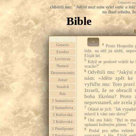
Odpověz mi, 
Odvětili mu: "Jakýsi muž nám vyšel vstříc a řekl 
na Baal-zebúba, boh
Bible
<
4
Genesis
Proto Hospodin p
lože, na něž jsi ulehl, nepov
Exodus
Elijáš šel.
Leviticus
5
Když se poslové vrátili ke k
Numeri
vracíte?"
6
Odvětili mu: "Jakýsi 
Deuteronomiu
nám: »Jděte zpět ke k
Jozue
vyřiďte mu: Toto prav
Soudců
Izraeli, že se obracíš
Rút
boha Ekrónu? Proto z
1 Samuelova
nepovstaneš, ale zcela j
7
2 Samuelova
Otázal se jich: "Jak vypada
mluvil k vám tato slova?"
1 Královská
8
Oni mu řekli: "Byl to mu
2 Královská
opásaná koženým pásem." Tu ř
1 Paralipome
9
Poslal pro něho velitel
vystoupil, a hle, Elijáš se
2 Paralipome