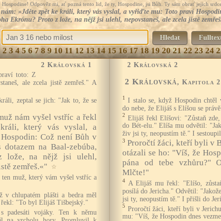
Hospodine! Odpověz mi, ať pozná tento lid, že ty, Hospodine, jsi Bůh. Ty sám obrať jejich srdce
nám: »Jděte zpět ke králi, který vás vyslal, a vyřiďte mu: Toto praví Hospodi
a Ekrónu? Proto z lože, na nějž jsi ulehl, nepovstaneš, ale zcela jistě zemře
Hledat
Fulltex
1
2
3
4
5
6
7
8
9
10
11
12
13
14
15
16
17
18
19
20
21
22
23
24
2
2 Královská 1
2 Královská 2
raví toto: Z
2 Královská
, Kapitola 2
staneš, ale zcela jistě zemřeš." A
1
ráli, zeptal se jich: "Jak to, že se
I stalo se, když Hospodin chtěl 
do nebe, že Elijáš s Elíšou se právě
2
muž nám vyšel vstříc a řekl
Elijáš řekl Elíšovi: "Zůstaň zd
do Bét-elu." Elíša mu odvětil: "Ja
ráli, který vás vyslal, a
živ jsi ty, neopustím tě." I sestoupi
í Hospodin: Což není Bůh v
3
Proročtí žáci, kteří byli v 
 s dotazem na Baal-zebúba,
otázali se ho: "Víš, že Ho
 lože, na nějž jsi ulehl,
pána od tebe vzhůru?" Od
istě zemřeš.«"
☆
Mlčte!"
l ten muž, který vám vyšel vstříc a
4
A Elijáš mu řekl: "Elíšo, zůst
posílá do Jericha." Odvětil: "Jakož
ž v chlupatém plášti a bedra měl
jsi ty, neopustím tě." I přišli do Jer
ekl: "To byl Elijáš Tišbejský."
5
Proročtí žáci, kteří byli v Jerichu
e s padesáti vojáky. Ten k němu
mu: "Víš, že Hospodin dnes vezme
děl na vrcholu hory. Promluvil k