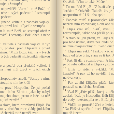
Odvětil: "Vím to také. Mlčte!"
zuje: »Sestup!«"
6
Tu mu řekl Elijáš: "Zůstaň zde,
ti odpověděl: "Jsem-li muž Boží, ať
Jordánu." Odvětil: "Jakože živ je 
tebe i tvých padesát!" I sestoupil
neopustím tě." I šli oba spolu.
 padesát.
7
Padesát mužů z prorockých žáků
jiného velitele s padesáti vojáky.
naproti nim vpovzdálí; a oni oba st
to praví král: »Rychle sestup!«
8
Elijáš vzal svůj plášť, svinul
em-li muž Boží, ať sestoupí oheň z
rozestoupila, takže oba přešli po su
esát!" I sestoupil Boží oheň z nebe
9
A stalo se, jak přešli, že Elijáš 
pro tebe udělat, dříve než budu od 
tí velitele s padesáti vojáky. Když
na mně dvojnásobný díl tvého duch
oru, poklekl před Elijášem a prosil
10
Elijáš mu řekl: "Těžkou věc si 
 němu: "Muži Boží, kéž má v tvých
budu od tebe brán, stane se ti tak. J
o tvých padesáti služebníků nějakou
11
Pak šli dál a rozmlouvali. A hl
je od sebe odloučil a Elijáš vystup
e a pozřel oba předešlé velitele i
12
Elíša to viděl a vykřikl: "M
 má nyní můj život v tvých očích
Izraele!" A pak už ho neviděl. I u
na dva kusy.
 Hospodinův anděl: "Sestup s ním.
13
Pak zdvihl Elijášův plášť, kte
stoupil s ním ke králi
postavil se na břehu Jordánu.
to praví Hospodin: Že jsi poslal
14
Vzal Elijášův plášť, který z něh
bovi, bohu Ekrónu, jako by nebyl
zvolal: "Kde je Hospodin, Bůh Eli
 na jeho slovo, proto z lože, na něž
do vody, rozestoupila se a Elíša pře
la jistě zemřeš."
15
Viděli to proročtí žáci z Jerich
 slova, které promluvil Elijáš. Po
"Na Elíšovi spočinul duch Elijášův
 to v druhém roce vlády judského
mu až k zemi
. Achazjáš totiž neměl syna.