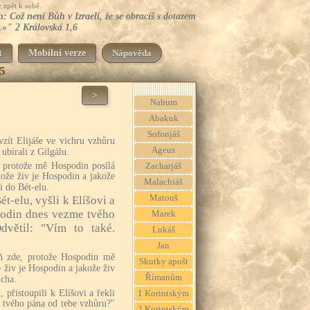
 zpět k sobě.
n: Což není Bůh v Izraeli, že se obracíš s dotazem
š.«" 2 Královská 1,6
t
Mobilní verze
Nápověda
5
>
Nahum
Abakuk
Sofonjáš
vzít Elijáše ve vichru vzhůru
Ageus
 ubírali z Gilgálu.
e, protože mě Hospodin posílá
Zacharjáš
kože živ je Hospodin a jakože
Malachiáš
li do Bét-elu.
Matouš
Bét-elu, vyšli k Elíšovi a
spodin dnes vezme tvého
Marek
větil: "Vím to také.
Lukáš
Jan
aň zde, protože Hospodin mě
Skutky apošt
e živ je Hospodin a jakože živ
Římanům
icha.
, přistoupili k Elíšovi a řekli
1 Korintským
 tvého pána od tebe vzhůru?"
2 Korintským