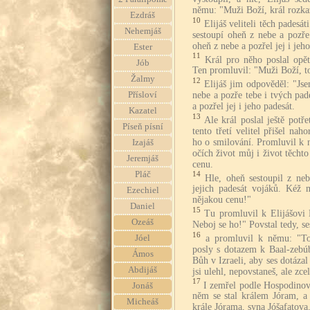
němu: "Muži Boží, král rozka
Ezdráš
10
Elijáš veliteli těch padesá
Nehemjáš
sestoupí oheň z nebe a pozře 
oheň z nebe a pozřel jej i jeho
Ester
11
Král pro něho poslal opět 
Jób
Ten promluvil: "Muži Boží, to
Žalmy
12
Elijáš jim odpověděl: "Js
nebe a pozře tebe i tvých pad
Přísloví
a pozřel jej i jeho padesát.
Kazatel
13
Ale král poslal ještě potře
Píseň písní
tento třetí velitel přišel nah
ho o smilování. Promluvil k
Izajáš
očích život můj i život těcht
Jeremjáš
cenu.
Pláč
14
Hle, oheň sestoupil z neb
jejich padesát vojáků. Kéž
Ezechiel
nějakou cenu!"
Daniel
15
Tu promluvil k Elijášovi
Ozeáš
Neboj se ho!" Povstal tedy, se
16
a promluvil k němu: "To
Jóel
posly s dotazem k Baal-zebú
Ámos
Bůh v Izraeli, aby ses dotázal
Abdijáš
jsi ulehl, nepovstaneš, ale zce
17
I zemřel podle Hospodinova
Jonáš
něm se stal králem Jóram, a
Micheáš
krále Jórama, syna Jóšafatova