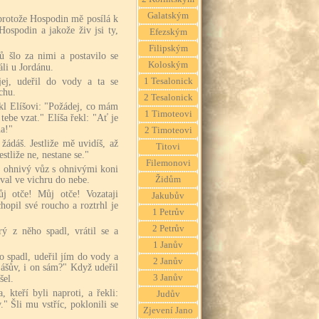
Galatským
 protože Hospodin mě posílá k
Hospodin a jakože živ jsi ty,
Efezským
Filipským
 šlo za nimi a postavilo se
Koloským
áli u Jordánu.
 jej, udeřil do vody a ta se
1 Tesalonick
chu.
2 Tesalonick
řekl Elíšovi: "Požádej, co mám
1 Timoteovi
tebe vzat." Elíša řekl: "Ať je
a!"
2 Timoteovi
žádáš. Jestliže mě uvidíš, až
Titovi
estliže ne, nestane se."
Filemonovi
e, ohnivý vůz s ohnivými koni
Židům
oval ve vichru do nebe.
ůj otče! Můj otče! Vozataji
Jakubův
chopil své roucho a roztrhl je
1 Petrův
2 Petrův
rý z něho spadl, vrátil se a
1 Janův
o spadl, udeřil jím do vody a
2 Janův
jášův, i on sám?" Když udeřil
3 Janův
šel.
a, kteří byli naproti, a řekli:
Judův
." Šli mu vstříc, poklonili se
Zjevení Jano