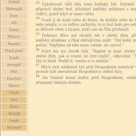
Ezdráš
13
Uplatňovali vůči lidu tento kněžský řád: Kdykoli
připravil obětní hod, přicházel kněžský mládenec s tro
Nehemjáš
vidlicí, právě když se maso vařilo.
Ester
14
Vrazil ji do kotle nebo do hrnce, do kotlíku nebo do 
Jób
nebo pekáče, a co vidlice zachytila, to si bral kněz pro se
to dělávali všem z Izraele, kteří tam do Šíla přicházeli.
Žalmy
15
Dokonce dříve než obrátili tuk v obětní dým, při
Přísloví
kněžský mládenec a říkal obětujícímu muži: "Dej knězi m
Kazatel
pečeni. Nepřijme od tebe maso vařené, ale syrové."
16
Píseň písní
Když mu ten člověk řekl: "Napřed se musí obrátit
obětní dým, pak si vezmi, po čem toužíš", odpovídal: "N
Izajáš
Dej to hned. Nedáš-li, vezmu si to násilím."
Jeremjáš
17
Hřích těch mládenců byl před Hospodinem nesmírně v
protože lidé znevažovali Hospodinovy obětní dary.
Pláč
18
Ale Samuel konal službu před Hospodinem, mlád
Ezechiel
přepásaný lněným efódem.
Daniel
Ozeáš
Jóel
Ámos
Abdijáš
Jonáš
Micheáš