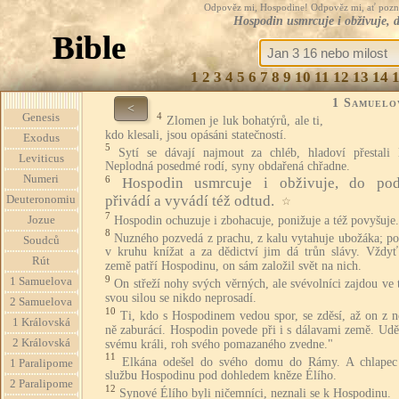
Odpověz mi, Hospodine! Odpověz mi, ať pozná te
Hospodin usmrcuje i obživuje, d
Bible
1
2
3
4
5
6
7
8
9
10
11
12
13
14
1 Samuelo
<
4
Genesis
Zlomen je luk bohatýrů, ale ti,
kdo klesali, jsou opásáni statečností.
Exodus
5
Sytí se dávají najmout za chléb, hladoví přestali l
Leviticus
Neplodná posedmé rodí, syny obdařená chřadne.
Numeri
6
Hospodin usmrcuje i obživuje, do pod
přivádí a vyvádí též odtud.
Deuteronomiu
☆
7
Hospodin ochuzuje i zbohacuje, ponižuje a též povyšuje.
Jozue
8
Nuzného pozvedá z prachu, z kalu vytahuje ubožáka; po
Soudců
v kruhu knížat a za dědictví jim dá trůn slávy. Vždyť 
Rút
země patří Hospodinu, on sám založil svět na nich.
9
1 Samuelova
On střeží nohy svých věrných, ale svévolníci zajdou ve
svou silou se nikdo neprosadí.
2 Samuelova
10
Ti, kdo s Hospodinem vedou spor, se zděsí, až on z n
1 Královská
ně zaburácí. Hospodin povede při i s dálavami země. Udě
2 Královská
svému králi, roh svého pomazaného zvedne."
11
Elkána odešel do svého domu do Rámy. A chlapec
1 Paralipome
službu Hospodinu pod dohledem kněze Élího.
2 Paralipome
12
Synové Élího byli ničemníci, neznali se k Hospodinu.