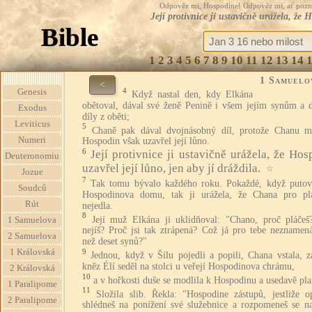
Odpověz mi, Hospodine! Odpověz mi, ať pozná te
Její protivnice ji ustavičně urážela, že 
Bible
1
2
3
4
5
6
7
8
9
10
11
12
13
14
1 Samuelo
<
4
Genesis
Když nastal den, kdy Elkána
obětoval, dával své ženě Penině i všem jejím synům a 
Exodus
díly z oběti;
Leviticus
5
Chaně pak dával dvojnásobný díl, protože Chanu mi
Numeri
Hospodin však uzavřel její lůno.
6
Její protivnice ji ustavičně urážela, že Hos
Deuteronomiu
uzavřel její lůno, jen aby jí dráždila.
☆
Jozue
7
Tak tomu bývalo každého roku. Pokaždé, když putov
Soudců
Hospodinova domu, tak ji urážela, že Chana pro pl
Rút
nejedla.
8
Její muž Elkána ji uklidňoval: "Chano, proč pláčeš
1 Samuelova
nejíš? Proč jsi tak ztrápená? Což já pro tebe neznamen
2 Samuelova
než deset synů?"
1 Královská
9
Jednou, když v Šílu pojedli a popili, Chana vstala, 
kněz Élí seděl na stolci u veřejí Hospodinova chrámu,
2 Královská
10
a v hořkosti duše se modlila k Hospodinu a usedavě pla
1 Paralipome
11
Složila slib. Řekla: "Hospodine zástupů, jestliže o
2 Paralipome
shlédneš na ponížení své služebnice a rozpomeneš se n