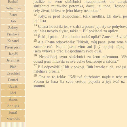
jestliže na svou služebnici nezapomeneš, ale daruj
Ezdráš
služebnici mužského potomka, daruji jej tobě, Hospodi
Nehemjáš
celý život; břitva se jeho hlavy nedotkne."
Ester
12
Když se před Hospodinem tolik modlila, Élí dával po
její ústa.
Jób
13
Chana hovořila jen v srdci a pouze její rty se pohybova
Žalmy
její hlas nebylo slyšet, takže ji Élí pokládal za opilou.
Přísloví
14
Řekl jí proto: "Jak dlouho budeš opilá? Zanech už vína
Kazatel
15
Ale Chana odpověděla: "Nikoli, můj pane; jsem žena h
zarmoucená. Nepila jsem víno ani jiný opojný nápoj,
Píseň písní
jsem vylévala před Hospodinem svou duši.
Izajáš
16
Nepokládej svou služebnici za ženu ničemnou. Vž
Jeremjáš
dosud jsem mluvila ze své velké beznaděje a žalosti."
17
Élí odpověděl: "Jdi v pokoji. Bůh Izraele ti dá, zač jsi
Pláč
naléhavě prosila."
Ezechiel
18
Ona na to řekla: "Kéž tvá služebnice najde u tebe mi
Daniel
Potom ta žena šla svou cestou, pojedla a její tvář už 
smutná.
Ozeáš
Jóel
Ámos
Abdijáš
Jonáš
Micheáš