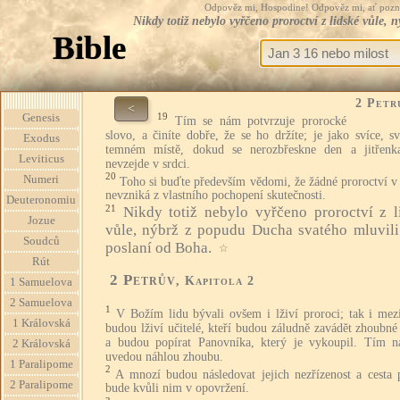
Odpověz mi, Hospodine! Odpověz mi, ať pozná te
Nikdy totiž nebylo vyřčeno proroctví z lidské vůle,
Bible
2 Petr
<
19
Genesis
Tím se nám potvrzuje prorocké
slovo, a činíte dobře, že se ho držíte; je jako svíce, sv
Exodus
temném místě, dokud se nerozbřeskne den a jitřen
Leviticus
nevzejde v srdci.
20
Numeri
Toho si buďte především vědomi, že žádné proroctví v
nevzniká z vlastního pochopení skutečnosti.
Deuteronomiu
21
Nikdy totiž nebylo vyřčeno proroctví z l
Jozue
vůle, nýbrž z popudu Ducha svatého mluvili 
Soudců
poslaní od Boha.
☆
Rút
2 Petrův
, Kapitola 2
1 Samuelova
2 Samuelova
1
V Božím lidu bývali ovšem i lživí proroci; tak i mez
1 Královská
budou lživí učitelé, kteří budou záludně zavádět zhoubn
a budou popírat Panovníka, který je vykoupil. Tím n
2 Královská
uvedou náhlou zhoubu.
1 Paralipome
2
A mnozí budou následovat jejich nezřízenost a cesta 
2 Paralipome
bude kvůli nim v opovržení.