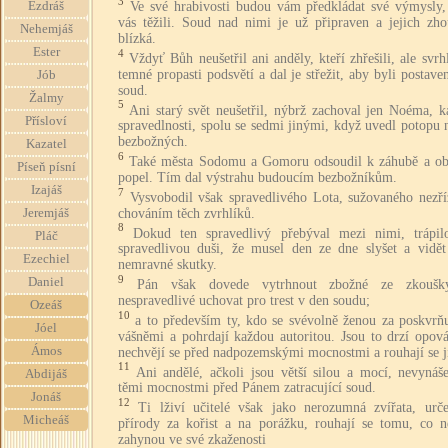
3
Ve své hrabivosti budou vám předkládat své výmysly,
Ezdráš
vás těžili. Soud nad nimi je už připraven a jejich zho
Nehemjáš
blízká.
Ester
4
Vždyť Bůh neušetřil ani anděly, kteří zhřešili, ale svrh
temné propasti podsvětí a dal je střežit, aby byli postave
Jób
soud.
Žalmy
5
Ani starý svět neušetřil, nýbrž zachoval jen Noéma, k
Přísloví
spravedlnosti, spolu se sedmi jinými, když uvedl potopu 
bezbožných.
Kazatel
6
Také města Sodomu a Gomoru odsoudil k záhubě a obr
Píseň písní
popel. Tím dal výstrahu budoucím bezbožníkům.
Izajáš
7
Vysvobodil však spravedlivého Lota, sužovaného nezř
chováním těch zvrhlíků.
Jeremjáš
8
Dokud ten spravedlivý přebýval mezi nimi, trápil
Pláč
spravedlivou duši, že musel den ze dne slyšet a vidět 
Ezechiel
nemravné skutky.
9
Daniel
Pán však dovede vytrhnout zbožné ze zkoušky
nespravedlivé uchovat pro trest v den soudu;
Ozeáš
10
a to především ty, kdo se svévolně ženou za poskvrňu
Jóel
vášněmi a pohrdají každou autoritou. Jsou to drzí opová
Ámos
nechvějí se před nadpozemskými mocnostmi a rouhají se j
11
Ani andělé, ačkoli jsou větší silou a mocí, nevynáše
Abdijáš
těmi mocnostmi před Pánem zatracující soud.
Jonáš
12
Ti lživí učitelé však jako nerozumná zvířata, urč
Micheáš
přírody za kořist a na porážku, rouhají se tomu, co ne
zahynou ve své zkaženosti