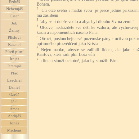
Ezdráš
Bohem.
2
Nehemjáš
`Cti otce svého i matku svou´ je přece jediné přikázání
má zaslíbení:
Ester
3
`aby se ti dobře vedlo a abys byl dlouho živ na zemi.´
Jób
4
Otcové, nedrážděte své děti ke vzdoru, ale vychovávej
Žalmy
kázni a napomenutích našeho Pána.
5
Přísloví
Otroci, poslouchejte své pozemské pány s uctivou poko
upřímného přesvědčení jako Krista.
Kazatel
6
Nejen naoko, abyste se zalíbili lidem, ale jako služ
Píseň písní
Kristovi, kteří rádi plní Boží vůli
Izajáš
7
a lidem slouží ochotně, jako by sloužili Pánu.
Jeremjáš
Pláč
Ezechiel
Daniel
Ozeáš
Jóel
Ámos
Abdijáš
Jonáš
Micheáš