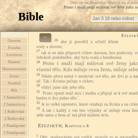
Odpověz mi, Hospodine! Odpověz mi, ať pozná te
Proto i muži mají milovat své ženy jako s
Bible
Efezsk
<
26
Genesis
aby ji posvětil a očistil křtem
vody a slovem;
Exodus
27
tak si on sám připravil církev slavnou, bez poskvrny, v
Leviticus
čehokoli podobného, aby byla svatá a bezúhonná.
Numeri
28
Proto i muži mají milovat své ženy jak
vlastní tělo. Kdo miluje svou ženu, miluje sebe
Deuteronomiu
29
Nikdo přece nemá v nenávisti své tělo, ale živí je a sta
Jozue
ně. Tak i Kristus pečuje o církev;
Soudců
30
vždyť jsme údy jeho těla.
Rút
31
`Proto opustí muž otce i matku a připojí se k své manž
1 Samuelova
budou ti dva jedno tělo´.
32
Je to velké tajemství, které vztahuji na Krista a na círke
2 Samuelova
33
A tak i každý z vás bez výjimky ať miluje svou žen
1 Královská
sebe sama a žena ať má před mužem úctu.
2 Královská
Efezským
1 Paralipome
, Kapitola 6
2 Paralipome
1
Děti, poslouchejte své rodiče, protože to je spravedli