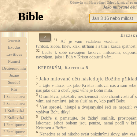
Odpověz mi, Hospodine! Odpověz mi, ať pozná te
Jako milované děti
Bible
Efezsk
<
31
Genesis
Ať je vám vzdálena všechna
tvrdost, zloba, hněv, křik, utrhání a s tím i každá špatnost;
Exodus
32
buďte k sobě navzájem laskaví, milosrdní, odpouště
Leviticus
navzájem, jako i Bůh v Kristu odpustil vám.
Numeri
Efezským
, Kapitola 5
Deuteronomiu
Jozue
1
Jako milované děti následujte Božího příkla
Soudců
2
a žijte v lásce, tak jako Kristus miloval nás a sám sebe
Rút
nás jako dar a oběť, jejíž vůně je Bohu milá.
3
O smilstvu, jakékoliv nezřízenosti nebo chamtivosti ať 
1 Samuelova
vámi ani nemluví, jak se sluší na ty, kdo patří Bohu.
2 Samuelova
4
Vést sprosté, hloupé a dvojsmyslné řeči se nepatří; 
1 Královská
vzdávat Bohu díky!
5
2 Královská
Dobře si pamatujte, že žádný smilník, prostopášn
lakomec, jehož bohem jsou peníze, nemá podíl v král
1 Paralipome
Kristovu a Božím.
2 Paralipome
6
Nenechte se od nikoho svést prázdnými slovy, aby vás 