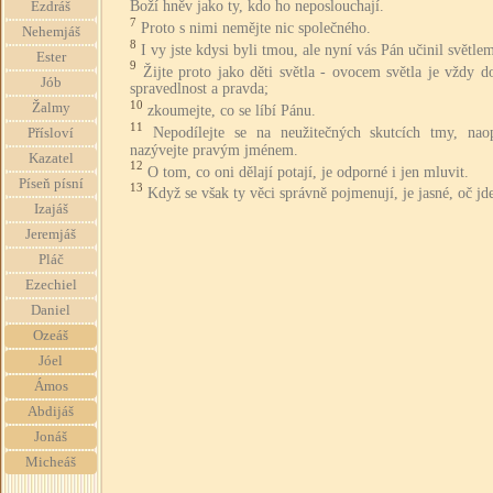
Boží hněv jako ty, kdo ho neposlouchají.
Ezdráš
7
Proto s nimi nemějte nic společného.
Nehemjáš
8
I vy jste kdysi byli tmou, ale nyní vás Pán učinil světle
Ester
9
Žijte proto jako děti světla - ovocem světla je vždy d
Jób
spravedlnost a pravda;
10
Žalmy
zkoumejte, co se líbí Pánu.
11
Nepodílejte se na neužitečných skutcích tmy, nao
Přísloví
nazývejte pravým jménem.
Kazatel
12
O tom, co oni dělají potají, je odporné i jen mluvit.
Píseň písní
13
Když se však ty věci správně pojmenují, je jasné, oč jd
Izajáš
Jeremjáš
Pláč
Ezechiel
Daniel
Ozeáš
Jóel
Ámos
Abdijáš
Jonáš
Micheáš