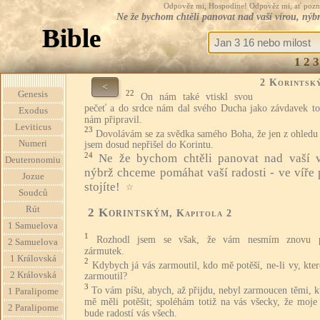
Odpověz mi, Hospodine! Odpověz mi, ať pozná te
Ne že bychom chtěli panovat nad vaší vírou, nýbrž
Bible
1
2
3
2 Korintsk
<
22
Genesis
On nám také vtiskl svou
pečeť a do srdce nám dal svého Ducha jako závdavek to
Exodus
nám připravil.
Leviticus
23
Dovolávám se za svědka samého Boha, že jen z ohledu 
Numeri
jsem dosud nepřišel do Korintu.
24
Ne že bychom chtěli panovat nad vaší v
Deuteronomiu
nýbrž chceme pomáhat vaší radosti - ve víře 
Jozue
stojíte!
☆
Soudců
Rút
2 Korintským
, Kapitola 2
1 Samuelova
1
Rozhodl jsem se však, že vám nesmím znovu p
2 Samuelova
zármutek.
1 Královská
2
Kdybych já vás zarmoutil, kdo mě potěší, ne-li vy, kte
2 Královská
zarmoutil?
3
To vám píšu, abych, až přijdu, nebyl zarmoucen těmi, k
1 Paralipome
mě měli potěšit; spoléhám totiž na vás všecky, že moje 
2 Paralipome
bude radostí vás všech.