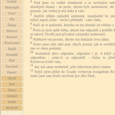
4
Ezdráš
Psal jsem ve veliké stísněnosti a se sevřeným srd
mnohými slzami - ne proto, abyste byli zarmouceni, ale 
Nehemjáš
poznali, jak veliká je má láska k vám.
Ester
5
Jestliže někdo způsobil zármutek, nezpůsobil ho je
Jób
nýbrž aspoň zčásti - nechci přehánět - vám všem.
6
Stačí už to pokárání, kterého se mu dostalo od většiny z 
Žalmy
7
Proto je nyní spíše třeba, abyste mu odpustili a potěšili 
Přísloví
se takový člověk pod přívalem zármutku nezhroutil.
Kazatel
8
Naléhavě vás prosím, abyste mu dokázali svou lásku.
Píseň písní
9
Proto jsem vám také psal, abych poznal, jak se osvědčí
jste ve všem poslušní.
Izajáš
10
Komukoli něco odpustíte, odpustím i já. A když j
Jeremjáš
odpouštím - mám-li co odpouštět - činím to před
Pláč
Kristovou kvůli vám,
11
Ezechiel
aby nás satan neobelstil; jeho úskočnost přece známe.
12
Když jsem přišel do Troady zvěstovat evangelium Kri
Daniel
našel jsem tam dveře otevřené pro dílo Páně,
Ozeáš
Jóel
Ámos
Abdijáš
Jonáš
Micheáš