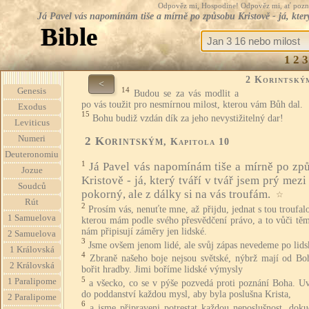
Odpověz mi, Hospodine! Odpověz mi, ať pozná te
Já Pavel vás napomínám tiše a mírně po způsobu Kristově - já, který
Bible
1
2
3
2 Korintský
<
14
Genesis
Budou se za vás modlit a
po vás toužit pro nesmírnou milost, kterou vám Bůh dal.
Exodus
15
Bohu budiž vzdán dík za jeho nevystižitelný dar!
Leviticus
Numeri
2 Korintským
, Kapitola 10
Deuteronomiu
1
Já Pavel vás napomínám tiše a mírně po zp
Jozue
Kristově - já, který tváří v tvář jsem prý mez
Soudců
pokorný, ale z dálky si na vás troufám.
☆
Rút
2
Prosím vás, nenuťte mne, až přijdu, jednat s tou troufalo
1 Samuelova
kterou mám podle svého přesvědčení právo, a to vůči těm
nám připisují záměry jen lidské.
2 Samuelova
3
Jsme ovšem jenom lidé, ale svůj zápas nevedeme po lids
1 Královská
4
Zbraně našeho boje nejsou světské, nýbrž mají od Boh
2 Královská
bořit hradby. Jimi boříme lidské výmysly
5
1 Paralipome
a všecko, co se v pýše pozvedá proti poznání Boha. U
do poddanství každou mysl, aby byla poslušna Krista,
2 Paralipome
6
a jsme připraveni potrestat každou neposlušnost, doku