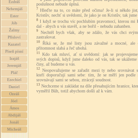
Ezdráš
poslušnost nebude úplná.
Nehemjáš
7
Hleďte na to, co máte před očima! Je-li si někdo jist
Kristův, nechť si uvědomí, že jako je on Kristův, tak jsme
Ester
8
I když se trochu víc pochlubím pravomocí, kterou mi K
Jób
dal - abych u vás stavěl, a ne bořil - nebudu zahanben.
Žalmy
9
Nechtěl bych však, aby se zdálo, že vás chci svými
zastrašovat.
Přísloví
10
Říká se, že mé listy jsou závažné a mocné, ale 
Kazatel
přítomnost slabá a řeč ubohá.
Píseň písní
11
Kdo tak mluví, ať si uvědomí: jak se projevujeme
Izajáš
svých dopisů, když jsme daleko od vás, tak se ukážeme
činy, až budeme u vás.
Jeremjáš
12
Neopovažujeme se zařadit mezi ty nebo srovnávat s
Pláč
kteří doporučují sami sebe: tím, že se měří jen podle 
Ezechiel
srovnávají sami se sebou, ztrácejí soudnost.
13
Nechceme si zakládat na díle přesahujícím hranice, kt
Daniel
vyměřil Bůh, totiž abychom došli až k vám.
Ozeáš
Jóel
Ámos
Abdijáš
Jonáš
Micheáš