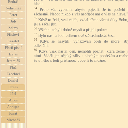
Ezdráš
hladu.
34
Nehemjáš
Proto vás vybízím, abyste pojedli. Je to potřebí 
záchraně. Neboť nikdo z vás nepřijde ani o vlas na hlavě."
Ester
35
Když to řekl, vzal chléb, vzdal přede všemi díky Bohu
Jób
jej a začal jíst.
Žalmy
36
Všichni nabyli dobré mysli a přijali pokrm.
37
Přísloví
Bylo nás na lodi celkem dvě stě sedmdesát šest.
38
Když se nasytili, vyhazovali obilí do moře, ab
Kazatel
odlehčili.
Píseň písní
39
Když však nastal den, nemohli poznat, která země j
Izajáš
nimi. Viděli jen nějaký záliv s plochým pobřežím a rozho
že u něho s lodí přistanou, bude-li to možné.
Jeremjáš
Pláč
Ezechiel
Daniel
Ozeáš
Jóel
Ámos
Abdijáš
Jonáš
Micheáš