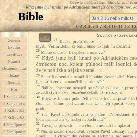
Odpověz mi, Hospodine! Odpověz mi, ať pozná te
Když jsme byli hnáni po Adriatickém moři již čtrnáctou noc, k
Bible
1
2
3
4
5
6
7
8
9
10
11
12
13
Skutky apoštolsk
<
25
Genesis
Buďte proto dobré
mysli. Věřím Bohu, že tomu bude tak, jak mi oznámil.
Exodus
26
Máme se dostat k nějakému ostrovu."
Leviticus
27
Když jsme byli hnáni po Adriatickém moř
Numeri
čtrnáctou noc, kolem půlnoci měli lodníci d
Deuteronomiu
že je nablízku nějaká země.
☆
28
Jozue
Spustili olovnici a naměřili hloubku dvacet sáhů. Kous
ji spustili znovu a naměřili patnáct sáhů.
Soudců
29
Báli se, abychom nenajeli na nějaká skaliska, a proto s
Rút
ze zádi čtyři kotvy; toužebně čekali, až se rozední.
1 Samuelova
30
Když se lodníci pokoušeli utéci z lodi a spustili zá
člun na hladinu pod záminkou, že chtějí spustit kotvy 
2 Samuelova
přídi,
1 Královská
31
řekl Pavel důstojníkovi a vojákům: "Nezůstanou-li 
2 Královská
lodi, nemáte ani vy naději na záchranu."
32
1 Paralipome
Tu vojáci přesekli lana u člunu a nechali ho uplavat.
33
Než se začalo rozednívat, vybízel Pavel všechny, aby p
2 Paralipome
Pravil: "Už čtrnáct dní čekáte na záchranu, nic nejíte a