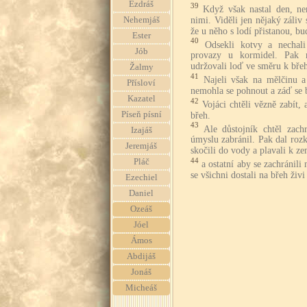
Ezdráš
39
Když však nastal den, ne
nimi. Viděli jen nějaký záliv
Nehemjáš
že u něho s lodí přistanou, bu
Ester
40
Odsekli kotvy a nechal
Jób
provazy u kormidel. Pak na
udržovali loď ve směru k bře
Žalmy
41
Najeli však na mělčinu a 
Přísloví
nemohla se pohnout a záď se b
Kazatel
42
Vojáci chtěli vězně zabít,
Píseň písní
břeh.
43
Ale důstojník chtěl zach
Izajáš
úmyslu zabránil. Pak dal rozk
Jeremjáš
skočili do vody a plavali k ze
44
Pláč
a ostatní aby se zachránili
se všichni dostali na břeh živi
Ezechiel
Daniel
Ozeáš
Jóel
Ámos
Abdijáš
Jonáš
Micheáš