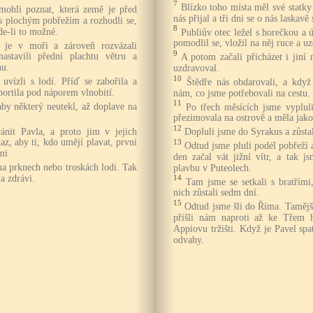
7
Blízko toho místa měl své statky
mohli poznat, která země je před
nás přijal a tři dni se o nás laskavě 
 s plochým pobřežím a rozhodli se,
8
de-li to možné.
Publiův otec ležel s horečkou a ú
pomodlil se, vložil na něj ruce a uz
i je v moři a zároveň rozvázali
9
stavili přední plachtu větru a
A potom začali přicházet i jiní
hu.
uzdravoval.
10
uvízli s lodí. Příď se zabořila a
Štědře nás obdarovali, a když 
ortila pod náporem vlnobití.
nám, co jsme potřebovali na cestu.
11
 aby některý neutekl, až doplave na
Po třech měsících jsme vypluli
přezimovala na ostrově a měla jako
12
ránit Pavla, a proto jim v jejich
Dopluli jsme do Syrakus a zůstal
az, aby ti, kdo umějí plavat, první
13
Odtud jsme pluli podél pobřeží 
mi
den začal vát jižní vítr, a tak 
 na prknech nebo troskách lodi. Tak
plavbu v Puteolech.
 a zdrávi.
14
Tam jsme se setkali s bratřími
nich zůstali sedm dní.
15
Odtud jsme šli do Říma. Tamější 
přišli nám naproti až ke Třem 
Appiovu tržišti. Když je Pavel spa
odvahy.