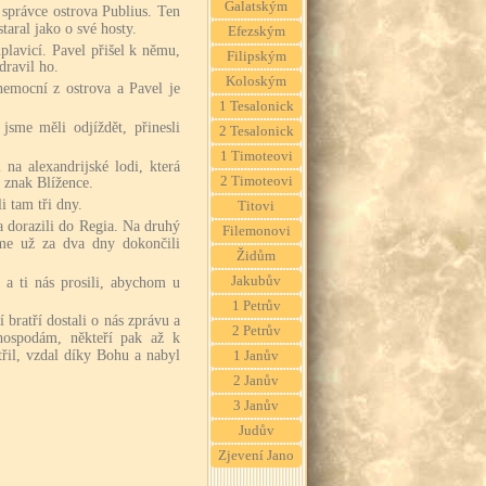
Galatským
 správce ostrova Publius. Ten
staral jako o své hosty.
Efezským
plavicí. Pavel přišel k němu,
Filipským
dravil ho.
Koloským
 nemocní z ostrova a Pavel je
1 Tesalonick
jsme měli odjíždět, přinesli
2 Tesalonick
1 Timoteovi
 na alexandrijské lodi, která
2 Timoteovi
 znak Blížence.
i tam tři dny.
Titovi
a dorazili do Regia. Na druhý
Filemonovi
jsme už za dva dny dokončili
Židům
Jakubův
, a ti nás prosili, abychom u
1 Petrův
bratří dostali o nás zprávu a
2 Petrův
hospodám, někteří pak až k
třil, vzdal díky Bohu a nabyl
1 Janův
2 Janův
3 Janův
Judův
Zjevení Jano