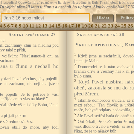
Hospodine! Odpověz mi, ať pozná tento lid, že ty, Hospodine, jsi Bůh. Ty sám obrať jejich srdce
Tu vojáci přesekli lana u člunu a nechali ho uplavat. Skutky apoštolské 27,3
Hledat
Fulltex
4
5
6
7
8
9
10
11
12
13
14
15
16
17
18
19
20
21
22
23
24
25
26
Skutky apoštolské 27
Skutky apoštolské 28
íci
Skutky apoštolské
, Kap
tili záchranný člun na hladinu pod
tvy také z přídi,
1
a vojákům: "Nezůstanou-li oni na
Když jsme se zachránili, dovědě
 záchranu."
jmenuje Malta.
2
lana u člunu a nechali ho
Domorodci se k nám zachovali n
hranici dříví a všechny nás k ní p
bylo zima.
vybízel Pavel všechny, aby pojedli.
3
Když Pavel nasbíral náru
e na záchranu, nic nejíte a jste o
oheň, zakousla se mu do ru
před žárem.
te pojedli. Je to potřebí k vaší
epřijde ani o vlas na hlavě."
4
Jakmile domorodci uviděli, že m
vzdal přede všemi díky Bohu, lámal
mezi sebou: "Ten člověk je určitě
moře, bohyně odplaty nedovolila, a
5
 a přijali pokrm.
Ale Pavel setřásl hada do ohně a 
6
 stě sedmdesát šest.
Oni čekali, že oteče nebo že n
však dlouho trvalo a viděli, že se s
zovali obilí do moře, aby lodi
říkat, že je to nějaký bůh.