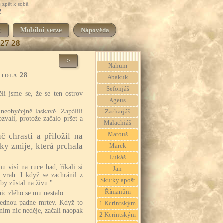
 zpět k sobě.
2
t
Mobilní verze
Nápověda
27
28
>
Nahum
itola 28
Abakuk
Sofonjáš
li jsme se, že se ten ostrov
Ageus
eobyčejně laskavě. Zapálili
Zacharjáš
ozvali, protože začalo pršet a
Malachiáš
Matouš
č chrastí a přiložil na
ky zmije, která prchala
Marek
Lukáš
u visí na ruce had, říkali si
Jan
 vrah. I když se zachránil z
Skutky apošt
by zůstal na živu."
Římanům
nic zlého se mu nestalo.
ajednou padne mrtev. Když to
1 Korintským
 ním nic neděje, začali naopak
2 Korintským