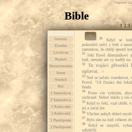
Odpověz mi, 
Bible
1
2
3
<
30
Genesis
Když se lodn
pokoušeli utéci z lodi a spus
Exodus
záminkou, že chtějí spustit ko
Leviticus
31
řekl Pavel důstojníkovi 
Numeri
lodi, nemáte ani vy naději na
32
Tu vojáci přesekli 
Deuteronomiu
uplavat.
☆
Jozue
33
Než se začalo rozednívat, 
Soudců
Pravil: "Už čtrnáct dní čekát
Rút
hladu.
34
Proto vás vybízím, abys
1 Samuelova
záchraně. Neboť nikdo z vás n
2 Samuelova
35
Když to řekl, vzal chléb, 
1 Královská
jej a začal jíst.
36
2 Královská
Všichni nabyli dobré mysli
37
Bylo nás na lodi celkem dvě
1 Paralipome
38
Když se nasytili, vyha
2 Paralipome
odlehčili.