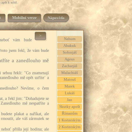
 zpět k sobě.
t
Mobilní verze
Nápověda
>
Nahum
neboť vám bude
Abakuk
Proto jsem řekl, že vám bude
Sofonjáš
Ageus
atříte a zanedlouho mě
Zacharjáš
i sebou řekli: "Co znamenají
Malachiáš
 zanedlouho mě opět uzříte´ a
Matouš
Marek
zanedlouho? Nevíme, o čem
Lukáš
zat, a řekl jim: "Dohadujete se
Jan
 Zanedlouho mě nespatříte a
Skutky apošt
Římanům
udete plakat a naříkat, ale
 rmoutit, ale váš zármutek se
1 Korintským
2 Korintským
neboť přišla její hodina; ale