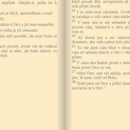
když porodí dítě, nevzpomíná už 
nepřijde. Odejdu-li, pošlu ho k
svět přišel člověk.
22
I vy máte nyní zármutek. Uvidí
em je hřích, spravedlnost a soud:
se zaraduje a vaši radost vám nikd
ří;
23
V onen den se mě nebudete ji
ázím k Otci a již mne nespatříte;
pravím vám, budete-li o něco pr
o světa je již odsouzen.
vám to.
ám měl povědět, ale nyní byste to
24
Až dosud jste o nic nepros
dostanete, aby vaše radost byla pln
Duch pravdy, uvede vás do veškeré
25
To vše jsem vám říkal v obraz
 sám ze sebe, ale bude mluvit, co
vám už nebudu mluvit o Otci v obr
řijít.
přímo.
26
V onen den budete prosit v mé
budu prosit Otce za vás;
27
vždyť Otec sám vás miluje, prot
jste, že jsem vyšel od Boha.
28
Vyšel jsem od Otce a přišel jsem
navracím se k Otci."