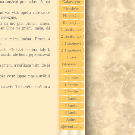
na soužení pro radost, že na
Galatským
Efezským
m vás však opět a vaše srdce
Filipským
o nevezme.
Koloským
ž na nic ptát. Amen, amen,
osit Otce ve jménu mém, dá
1 Tesalonick
2 Tesalonick
ili v mém jménu. Proste a
1 Timoteovi
á.
ech. Přichází hodina, kdy k
2 Timoteovi
azech, ale budu jej zvěstovat
Titovi
Filemonovi
m jménu a neříkám vám, že já
Židům
ože vy milujete mne a uvěřili
Jakubův
1 Petrův
 na svět. Teď svět opouštím a
2 Petrův
1 Janův
2 Janův
3 Janův
Judův
Zjevení Jano