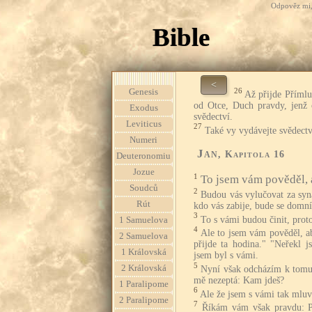
Odpověz mi, 
Bible
<
26
Genesis
Až přijde Přímlu
od Otce, Duch pravdy, jenž
Exodus
svědectví.
Leviticus
27
Také vy vydávejte svědectv
Numeri
Jan
, Kapitola 16
Deuteronomiu
Jozue
1
To jsem vám pověděl, a
Soudců
2
Budou vás vylučovat za syna
Rút
kdo vás zabije, bude se domní
3
To s vámi budou činit, prot
1 Samuelova
4
Ale to jsem vám pověděl, ab
2 Samuelova
přijde ta hodina." "Neřekl 
1 Královská
jsem byl s vámi.
5
2 Královská
Nyní však odcházím k tomu,
mě nezeptá: Kam jdeš?
1 Paralipome
6
Ale že jsem s vámi tak mluvi
2 Paralipome
7
Říkám vám však pravdu: P