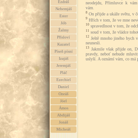
Ezdráš
neodejdu, Přímluvce k vám 
vám.
Nehemjáš
8
On přijde a ukáže světu, v č
Ester
9
Hřích v tom, že ve mne nevě
Jób
10
spravedlnost v tom, že odch
Žalmy
11
soud v tom, že vládce tohot
12
Přísloví
Ještě mnoho jiného bych v
neunesli.
Kazatel
13
Jakmile však přijde on, 
Píseň písní
pravdy, neboť nebude mluvit
Izajáš
uslyší. A oznámí vám, co má p
Jeremjáš
Pláč
Ezechiel
Daniel
Ozeáš
Jóel
Ámos
Abdijáš
Jonáš
Micheáš