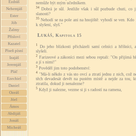
Ezdráš
nemůže být mým učedníkem.
34
Dobrá je sůl. Jestliže však i sůl pozbude chuti, co 
Nehemjáš
slanosti?
Ester
35
Nehodí se na pole ani na hnojiště: vyhodí se ven. Kdo
Jób
k slyšení, slyš."
Žalmy
Lukáš
, Kapitola 15
Přísloví
Kazatel
1
Do jeho blízkosti přicházeli samí celníci a hříšníci,
Píseň písní
slyšeli.
2
Farizeové a zákoníci mezi sebou reptali: "On přijímá h
Izajáš
a jí s nimi!"
Jeremjáš
3
Pověděl jim toto podobenství:
Pláč
4
"Má-li někdo z vás sto ovcí a ztratí jednu z nich, což 
Ezechiel
těch devadesát devět na pustém místě a nejde za tou, kt
ztratila, dokud ji nenalezne?
Daniel
5
Když ji nalezne, vezme si ji s radostí na ramena,
Ozeáš
Jóel
Ámos
Abdijáš
Jonáš
Micheáš