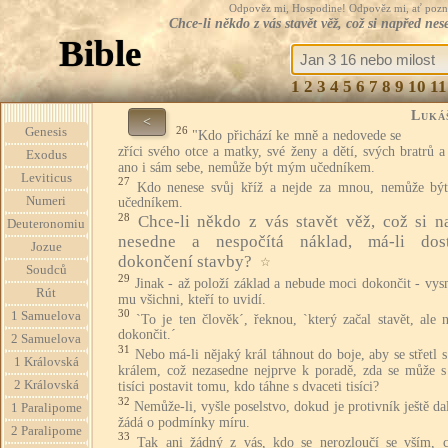
Odpověz mi, Hospodine! Odpověz mi, ať pozná te
Chce-li někdo z vás stavět věž, což si napřed n
Bible
1
2
3
4
5
6
7
8
9
10
11
Luká
<
26
Genesis
"Kdo přichází ke mně a nedovede se
zříci svého otce a matky, své ženy a dětí, svých bratrů a 
Exodus
ano i sám sebe, nemůže být mým učedníkem.
Leviticus
27
Kdo nenese svůj kříž a nejde za mnou, nemůže b
Numeri
učedníkem.
28
Chce-li někdo z vás stavět věž, což si n
Deuteronomiu
nesedne a nespočítá náklad, má-li do
Jozue
dokončení stavby?
☆
Soudců
29
Jinak - až položí základ a nebude moci dokončit - vys
Rút
mu všichni, kteří to uvidí.
30
1 Samuelova
`To je ten člověk´, řeknou, `který začal stavět, ale
dokončit.´
2 Samuelova
31
Nebo má-li nějaký král táhnout do boje, aby se střetl 
1 Královská
králem, což nezasedne nejprve k poradě, zda se může s 
2 Královská
tisíci postavit tomu, kdo táhne s dvaceti tisíci?
32
Nemůže-li, vyšle poselstvo, dokud je protivník ještě da
1 Paralipome
žádá o podmínky míru.
2 Paralipome
33
Tak ani žádný z vás, kdo se nerozloučí se vším, 