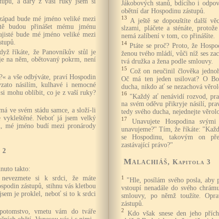
stupů, a dary z vaší ruky jsem si
Jákobových stanů, bdícího i odpoví
obětní dar Hospodinu zástupů.
západ bude mé jméno veliké mezi
13
A ještě se dopouštíte další vě
tě budou přinášet mému jménu
slzami, pláčete a sténáte, protož
Zajisté bude mé jméno veliké mezi
nemá zalíbení v tom, co přinášíte.
stupů.
14
Ptáte se proč? Proto, že Hosp
dyž říkáte, že Panovníkův stůl je
ženou tvého mládí, vůči níž ses za
 je na něm, obětovaný pokrm, není
tvá družka a žena podle smlouvy.
15
Což on neučinil člověka jedno
t?« a vše odbýváte, praví Hospodin
Oč má ten jeden usilovat? O Bož
 vzato násilím, kulhavé i nemocné
ducha, nikdo ať se nezachová věro
 si mohu oblíbit, co je z vaší ruky?
16
"Každý ať nenávidí rozvod, pra
na svém oděvu přikryje násilí, pra
má ve svém stádu samce, a složí-li
tedy svého ducha, nejednejte věro
e vykleštěné. Neboť já jsem velký
17
Unavujete Hospodina svými
pů, mé jméno budí mezi pronárody
unavujeme?" Tím, že říkáte: "Každý
se Hospodinu, takovým on př
zastávající právo?"
 2
Malachiáš
, Kapitola 3
nuto takto:
a nevezmete si k srdci, že máte
1
"Hle, posílám svého posla, aby 
spodin zástupů, stihnu vás kletbou
vstoupí nenadále do svého chrámu
jsem je proklel, neboť si to k srdci
smlouvy, po němž toužíte. Opra
zástupů.
potomstvo, vmetu vám do tváře
2
Kdo však snese den jeho přích