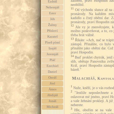
zalíbení, praví Hospodin zá
Ezdráš
neoblíbil.
Nehemjáš
11
Od východu slunce až na 
Ester
pronárody. Na každém mís
kadidlo a čistý obětní dar. 
Jób
pronárody, praví Hospodin zá
Žalmy
12
Ale vy je znesvěcujete, k
Přísloví
možno poskvrňovat, a to, co
třeba brát vážně.
Kazatel
13
Říkáte: »Ach, nač se trápi
Píseň písní
zástupů. Přinášíte, co bylo
přinášíte jako obětní dar. Což
Izajáš
praví Hospodin.
Jeremjáš
14
Buď proklet chytrák, jenž 
Pláč
slib, obětuje Panovníku zvíř
Král, praví Hospodin zástu
Ezechiel
bázeň."
Daniel
Malachiáš
Ozeáš
, Kapitola
Jóel
1
Nuže, kněží, je o vás rozhod
Ámos
2
"Jestliže neposlechnete 
Abdijáš
oslavovat mé jméno, praví Ho
a vaše žehnání prokleji. A již 
Jonáš
neberete.
Micheáš
3
Hle, obořím se na vaše 