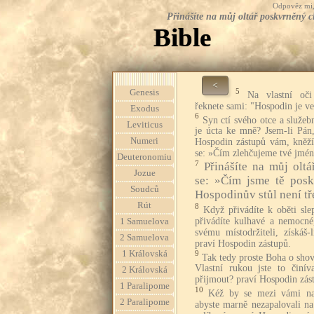
Odpověz mi, 
Přinášíte na můj oltář poskvrněný ch
Bible
<
5
Genesis
Na vlastní oči
řeknete sami: "Hospodin je ve
Exodus
6
Syn ctí svého otce a služeb
Leviticus
je úcta ke mně? Jsem-li Pán
Numeri
Hospodin zástupů vám, kněží,
se: »Čím zlehčujeme tvé jmé
Deuteronomiu
7
Přinášíte na můj olt
Jozue
se: »Čím jsme tě poskv
Soudců
Hospodinův stůl není tř
Rút
8
Když přivádíte k oběti sle
přivádíte kulhavé a nemocné
1 Samuelova
svému místodržiteli, získáš-
2 Samuelova
praví Hospodin zástupů.
1 Královská
9
Tak tedy proste Boha o shov
Vlastní rukou jste to činí
2 Královská
přijmout? praví Hospodin zás
1 Paralipome
10
Kéž by se mezi vámi naš
2 Paralipome
abyste marně nezapalovali 