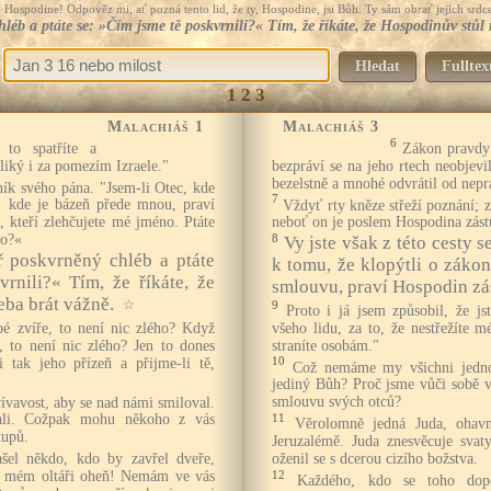
Hospodine! Odpověz mi, ať pozná tento lid, že ty, Hospodine, jsi Bůh. Ty sám obrať jejich srdce
léb a ptáte se: »Čím jsme tě poskvrnili?« Tím, že říkáte, že Hospodinův stůl
Hledat
Fulltex
1
2
3
Malachiáš 1
Malachiáš 3
6
 to spatříte a
Zákon pravdy 
liký i za pomezím Izraele."
bezpráví se na jeho rtech neobjev
bezelstně a mnohé odvrátil od nepr
ník svého pána. "Jsem-li Otec, kde
7
, kde je bázeň přede mnou, praví
Vždyť rty kněze střeží poznání; z
 kteří zlehčujete mé jméno. Ptáte
neboť on je poslem Hospodina zást
no?«
8
Vy jste však z této cesty s
ář poskvrněný chléb a ptáte
k tomu, že klopýtli o zákon,
rnili?« Tím, že říkáte, že
smlouvu, praví Hospodin zá
eba brát vážně.
☆
9
Proto i já jsem způsobil, že js
pé zvíře, to není nic zlého? Když
všeho lidu, za to, že nestřežíte 
, to není nic zlého? Jen to dones
straníte osobám."
li tak jeho přízeň a přijme-li tě,
10
Což nemáme my všichni jedno
jediný Bůh? Proč jsme vůči sobě 
ívavost, aby se nad námi smiloval.
smlouvu svých otců?
vali. Cožpak mohu někoho z vás
11
Věrolomně jedná Juda, ohavn
tupů.
Jeruzalémě. Juda znesvěcuje svat
el někdo, kdo by zavřel dveře,
oženil se s dcerou cizího božstva.
na mém oltáři oheň! Nemám ve vás
12
Každého, kdo se toho dopo