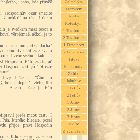
dajícího, i toho, kdo přináší
Galatským
Efezským
ci: Hospodinův oltář smáčíte
Filipským
e již nehledí na obětní dar a
Koloským
odin je svědkem mezi tebou a
1 Tesalonick
choval věrolomně, ačkoli je to
2 Tesalonick
1 Timoteovi
ho a nedal mu částku ducha?
í potomstvo. Střezte svého
2 Timoteovi
lomně k ženě svého mládí.
Titovi
ví Hospodin, Bůh Izraele, ať
ví Hospodin zástupů." Střezte
Filemonovi
lomně!
Židům
 slovy. Ptáte se: "Čím ho
Jakubův
, kdo se dopouští zlého, líbí
eje." Anebo: "Kde je Bůh
1 Petrův
2 Petrův
1 Janův
2 Janův
připravil přede mnou cestu. I
3 Janův
 Pán, kterého hledáte, posel
Judův
vdu přijde, praví Hospodin
Zjevení Jano
odu? Kdo obstojí, až se on