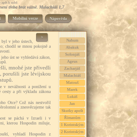
 zpět k sobě.
 není třeba brát vážně. Malachiáš 1,7
t
Mobilní verze
Nápověda
>
Nahum
byl v jeho ústech,
ilo; chodil se mnou pokojně a
Abakuk
avosti.
Sofonjáš
 jeho úst se vyhledává zákon,
Ageus
upů.
ešli, mnohé jste přivedli
Zacharjáš
 porušili jste lévijskou
Malachiáš
stupů.
Matouš
te v nevážnosti a ponížení u
Marek
mé cesty a při výkladu zákona
Lukáš
ho Otce? Což nás nestvořil
Jan
věrolomní a znesvěcujeme tak
Skutky apošt
Římanům
ost se páchá v Izraeli i v
yni, kterou Hospodin miluje,
1 Korintským
2 Korintským
uští, vyhladí Hospodin z