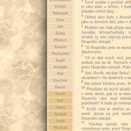
3
Tavič usedne a pročistí stří
Ezdráš
je jako zlato a stříbro. I bu
přinášet obětní dary.
Nehemjáš
4
Obětní dary Judy a Jeruza
Ester
jako za dávných dnů, jako v dř
5
Jób
Předtím vás však přijdu sou
čaroděje, křivopřísežníky,
Žalmy
sirotků, ty, kdo odpírají prá
Přísloví
Hospodin zástupů."
6
Kazatel
"Já Hospodin jsem se nezměn
Jákobovými.
Píseň písní
7
Už za dnů svých otců jste
Izajáš
nedbali jste na ně. Navraťte
praví Hospodin zástupů. Ptáte
Jeremjáš
8
Smí člověk okrádat Boha? 
Pláč
okrádáme?« Na desátcích a na
Ezechiel
9
Jste stiženi kletbou proto, 
Daniel
10
Přinášejte do mých skladů
v mém domě, pak to se mnou
Ozeáš
Neotevřu vám snad nebesk
Jóel
požehnání? A bude po nedosta
Ámos
11
Kvůli vám se obořím na 
země, abyste na poli neměl
Abdijáš
Hospodin zástupů.
Jonáš
12
Všechny národy vám b
Micheáš
vytouženou zemí, praví Hospo