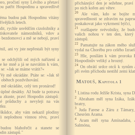
bro, pročistí syny Léviho a přetaví
přicházející den je sežehne, prav
dou patřit Hospodinu a spravedlivě
po nich kořen ani větev.
20
Ale vám, kdo se bojíte m
léma budou pak Hospodinu vítány
spravedlnosti se zdravím na paprs
ívějších letech.
poskakovat jako vykrmení býčci,
dit, rychle usvědčím cizoložníky a
21
rozšlapete svévolníky, že bu
 utiskovatele námezdníků, vdov a
vašich nohou v ten den, který 
vo bezdomovci a mě se nebojí, praví
zástupů.
22
Pamatujte na zákon mého služ
il, ani vy jste nepřestali být syny
vydal na Chorébu pro celého Izrael
23
Hle, posílám k vám proroka El
 se odchýlili od mých nařízení a
Hospodinův veliký a hrozný.
 se ke mně a já se navrátím k vám,
24
On obrátí srdce otců k synům 
 se: »Jak se máme vrátit?«
při svém příchodu nestihl zemi kla
Vy mě okrádáte. Ptáte se: »Jak tě
 obětech pozdvihování.
Matouš
, Kapitola 1
že mě okrádáte, celý ten pronárod!
 úplné desátky. Až bude ta potrava
1
Listina rodu Ježíše Krista, syna
 zkuste, praví Hospodin zástupů:
2
Abraham měl syna Izáka, Izák
é průduchy a nevyleji na vás
bratry,
tku.
3
Juda Farese a Záru z Támary,
škůdce, aby vám nekazil plodiny
Chesróm Arama.
i neplodnou vinnou révu, praví
4
Aram měl syna Amínadaba, 
Salmóna,
udou blahořečit a stanete se
din zástupů."