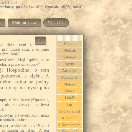
 zpět k sobě.
smlouvy, po němž toužíte. Opravdu přijde, praví
t
Mobilní verze
Nápověda
>
Nahum
užit Bohu není k
 ním drželi stráž a že jsme
Abakuk
zachmuřeně?
Sofonjáš
vážlivce. Mají úspěch, ač se
Ageus
Boha, a přece uniknou.«"
ojí Hospodina, o tom
Zacharjáš
pozoroval a slyšel. A
Malachiáš
mětní kniha se jmény
Matouš
na a mají na mysli jeho
Marek
Lukáš
upů, v den, který připravuji,
 k nim shovívavý, jako bývá
Jan
uží."
Skutky apošt
vedlivým a svévolníkem, mezi
Římanům
u sloužit nechce.
1 Korintským
o pec; a všichni opovážlivci i
, se stanou strništěm. A ten
2 Korintským