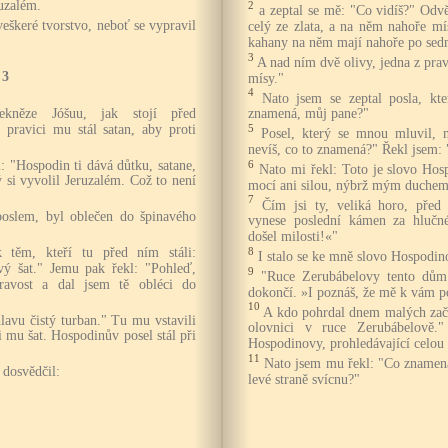
uzalém.
2
a zeptal se mě: "Co vidíš?" Odvě
eškeré tvorstvo, neboť se vypravil
celý ze zlata, a na něm nahoře m
kahany na něm mají nahoře po sed
3
A nad ním dvě olivy, jedna z prav
 3
mísy."
4
Nato jsem se zeptal posla, kt
kněze Jóšuu, jak stojí před
znamená, můj pane?"
pravici mu stál satan, aby proti
5
Posel, který se mnou mluvil, 
nevíš, co to znamená?" Řekl jsem:
: "Hospodin ti dává důtku, satane,
6
Nato mi řekl: Toto je slovo Ho
 si vyvolil Jeruzalém. Což to není
mocí ani silou, nýbrž mým duchem
7
Čím jsi ty, veliká horo, pře
 poslem, byl oblečen do špinavého
vynese poslední kámen za hlučné
došel milosti!«"
 těm, kteří tu před ním stáli:
8
I stalo se ke mně slovo Hospodin
vý šat." Jemu pak řekl: "Pohleď,
9
"Ruce Zerubábelovy tento dům z
ravost a dal jsem tě obléci do
dokončí. »I poznáš, že mě k vám p
10
A kdo pohrdal dnem malých začá
lavu čistý turban." Tu mu vstavili
olovnici v ruce Zerubábelově.
i mu šat. Hospodinův posel stál při
Hospodinovy, prohledávající celou
11
Nato jsem mu řekl: "Co znamena
 dosvědčil:
levé straně svícnu?"