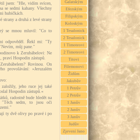
Galatským
til jsem: "Hle, vidím svícen,
ísa se sedmi kahany. Všechny
Efezským
mi hubičkách.
Filipským
é strany a druhá z levé strany
Koloským
erý se mnou mluvil: "Co to
1 Tesalonick
2 Tesalonick
mi odpověděl. Řekl mi: "Ty
1 Timoteovi
 "Nevím, můj pane."
2 Timoteovi
spodinovo k Zerubábelovi: Ne
, praví Hospodin zástupů.
Titovi
d Zerubábelem? Rovinou. On
Filemonovi
ho provolávání: »Jeruzalém
Židům
ovo:
Jakubův
aložily, jeho ruce jej také
1 Petrův
oslal Hospodin zástupů.«
2 Petrův
tků, radostně bude hledět na
" "Těch sedm, to jsou oči
1 Janův
 zemi."
2 Janův
jí ty dvě olivy po pravé i po
3 Janův
Judův
Zjevení Jano