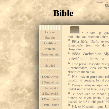
Odpověz mi, 
Běd
Bible
<
9
Genesis
Já sám, je výr
budu ohnivou hradbou kolem n
Exodus
10
Běda, běda! Utečte ze se
Leviticus
Rozprostřel jsem vás do č
Numeri
Hospodinův.
11
Běda! Zachraň se, Sij
Deuteronomiu
babylónské dcery!
☆
Jozue
12
Toto praví Hospodin zástup
Soudců
k pronárodům, které vás plen
Rút
zřítelnice mého oka.
13
Hle, mávnu proti nim ruk
1 Samuelova
otročili. »I poznáte, že mě p
2 Samuelova
14
Plesej a raduj se, sijónsk
1 Královská
bydlet uprostřed tebe, je výr
15
2 Královská
V onen den se mnoho pr
Stanou se mým lidem a já 
1 Paralipome
poznáš, že mě k tobě poslal 
2 Paralipome
16
Pak se Hospodin ujme Jud