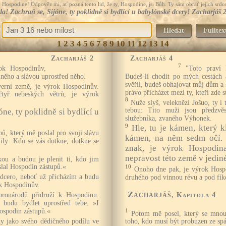
Hospodine! Odpověz mi, ať pozná tento lid, že ty, Hospodine, jsi Bůh. Ty sám obrať jejich srdce
a! Zachraň se, Sijóne, ty poklidně si bydlící u babylónské dcery! Zacharjáš 
Hledat
Fulltex
1
2
3
4
5
6
7
8
9
10
11
12
13
14
Zacharjáš 2
Zacharjáš 4
7
ok Hospodinův,
"Toto praví 
ěho a slávou uprostřed něho.
Budeš-li chodit po mých cestách a
svěřil, budeš obhajovat můj dům a 
verní země, je výrok Hospodinův.
právo přicházet mezi ty, kteří zde st
tyř nebeských větrů, je výrok
8
Nuže slyš, veleknězi Jošuo, ty i 
tebou: Tito muži jsou předzvěs
óne, ty poklidně si bydlící u
služebníka, zvaného Výhonek.
9
Hle, tu je kámen, který 
ů, který mě poslal pro svoji slávu
kámen, na něm sedm očí. 
ily: Kdo se vás dotkne, dotkne se
znak, je výrok Hospodina
nepravost této země v jedin
ou a budou je plenit ti, kdo jim
oslal Hospodin zástupů.«
10
Onoho dne pak, je výrok Hospo
á dcero, neboť už přicházím a budu
druhého pod vinnou révu a pod fík
ok Hospodinův.
Zacharjáš
onárodů přidruží k Hospodinu.
, Kapitola 4
budu bydlet uprostřed tebe. »I
Hospodin zástupů.«
1
Potom mě posel, který se mnou
y jako svého dědičného podílu ve
toho, kdo musí být probuzen ze sp