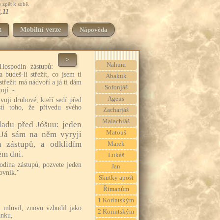
 zpět k sobě.
2,11
t
Mobilní verze
Nápověda
>
Nahum
Hospodin zástupů:
 budeš-li střežit, co jsem ti
Abakuk
střežit má nádvoří a já ti dám
Sofonjáš
ojí. -
Ageus
tvoji druhové, kteří sedí před
tí toho, že přivedu svého
Zacharjáš
Malachiáš
kladu před Jóšuu: jeden
Matouš
Já sám na něm vyryji
 zástupů, a odklidím
Marek
ém dni.
Lukáš
dina zástupů, pozvete jeden
Jan
ovník."
Skutky apošt
Římanům
1 Korintským
 mluvil, znovu vzbudil jako
2 Korintským
ánku,