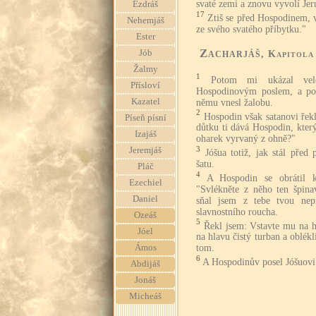
svaté zemi a znovu vyvolí Jer
Ezdráš
17
Ztiš se před Hospodinem, v
Nehemjáš
ze svého svatého příbytku."
Ester
Zacharjáš
Jób
, Kapitola
Žalmy
1
Potom mi ukázal vele
Přísloví
Hospodinovým poslem, a po 
Kazatel
němu vnesl žalobu.
2
Hospodin však satanovi řekl
Píseň písní
důtku ti dává Hospodin, který
Izajáš
oharek vyrvaný z ohně?"
3
Jeremjáš
Jóšua totiž, jak stál před
šatu.
Pláč
4
A Hospodin se obrátil k
Ezechiel
"Svlékněte z něho ten špina
Daniel
sňal jsem z tebe tvou nep
slavnostního roucha.
Ozeáš
5
Řekl jsem: Vstavte mu na h
Jóel
na hlavu čistý turban a oblékl
Ámos
tom.
6
A Hospodinův posel Jóšuovi
Abdijáš
Jonáš
Micheáš