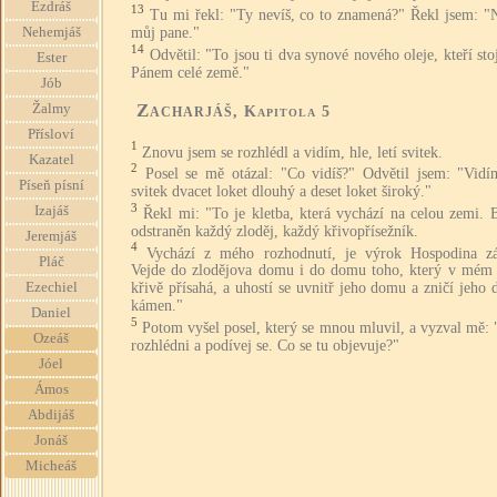
Ezdráš
13
Tu mi řekl: "Ty nevíš, co to znamená?" Řekl jsem: "
můj pane."
Nehemjáš
14
Odvětil: "To jsou ti dva synové nového oleje, kteří sto
Ester
Pánem celé země."
Jób
Zacharjáš
Žalmy
, Kapitola 5
Přísloví
1
Znovu jsem se rozhlédl a vidím, hle, letí svitek.
Kazatel
2
Posel se mě otázal: "Co vidíš?" Odvětil jsem: "Vidím
Píseň písní
svitek dvacet loket dlouhý a deset loket široký."
3
Izajáš
Řekl mi: "To je kletba, která vychází na celou zemi. 
odstraněn každý zloděj, každý křivopřísežník.
Jeremjáš
4
Vychází z mého rozhodnutí, je výrok Hospodina zá
Pláč
Vejde do zlodějova domu i do domu toho, který v mém
Ezechiel
křivě přísahá, a uhostí se uvnitř jeho domu a zničí jeho 
kámen."
Daniel
5
Potom vyšel posel, který se mnou mluvil, a vyzval mě: 
Ozeáš
rozhlédni a podívej se. Co se tu objevuje?"
Jóel
Ámos
Abdijáš
Jonáš
Micheáš