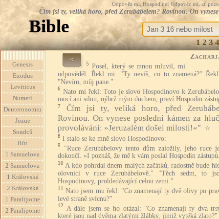
Odpověz mi, Hospodine! Odpověz mi, ať pozná te
Čím jsi ty, veliká horo, před Zerubábelem? Rovinou. On vynes
Bible
1
2
3
Zacharj
<
5
Genesis
Posel, který se mnou mluvil, mi
odpověděl. Řekl mi: "Ty nevíš, co to znamená?" Řekl
Exodus
"Nevím, můj pane."
Leviticus
6
Nato mi řekl: Toto je slovo Hospodinovo k Zerubábelo
Numeri
mocí ani silou, nýbrž mým duchem, praví Hospodin zástu
7
Čím jsi ty, veliká horo, před Zerubáb
Deuteronomiu
Rovinou. On vynese poslední kámen za hlu
Jozue
provolávání: »Jeruzalém došel milosti!«"
☆
Soudců
8
I stalo se ke mně slovo Hospodinovo:
Rút
9
"Ruce Zerubábelovy tento dům založily, jeho ruce je
1 Samuelova
dokončí. »I poznáš, že mě k vám poslal Hospodin zástupů
10
A kdo pohrdal dnem malých začátků, radostně bude hle
2 Samuelova
olovnici v ruce Zerubábelově." "Těch sedm, to js
1 Královská
Hospodinovy, prohledávající celou zemi."
2 Královská
11
Nato jsem mu řekl: "Co znamenají ty dvě olivy po pra
levé straně svícnu?"
1 Paralipome
12
A dále jsem se ho otázal: "Co znamenají ty dva trsy
2 Paralipome
které jsou nad dvěma zlatými žlábky, jimiž vytéká zlato?"