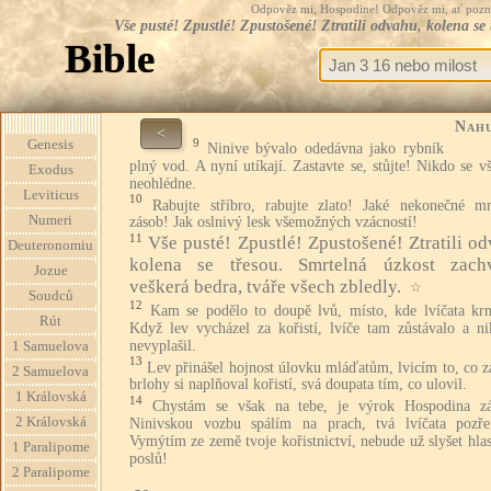
Odpověz mi, Hospodine! Odpověz mi, ať pozná te
Vše pusté! Zpustlé! Zpustošené! Ztratili odvahu, kolena se 
Bible
Nah
<
9
Genesis
Ninive bývalo odedávna jako rybník
plný vod. A nyní utíkají. Zastavte se, stůjte! Nikdo se v
Exodus
neohlédne.
Leviticus
10
Rabujte stříbro, rabujte zlato! Jaké nekonečné mn
Numeri
zásob! Jak oslnivý lesk všemožných vzácností!
11
Vše pusté! Zpustlé! Zpustošené! Ztratili od
Deuteronomiu
kolena se třesou. Smrtelná úzkost zachv
Jozue
veškerá bedra, tváře všech zbledly.
☆
Soudců
12
Kam se podělo to doupě lvů, místo, kde lvíčata krm
Rút
Když lev vycházel za kořistí, lvíče tam zůstávalo a ni
nevyplašil.
1 Samuelova
13
Lev přinášel hojnost úlovku mláďatům, lvicím to, co z
2 Samuelova
brlohy si naplňoval kořistí, svá doupata tím, co ulovil.
1 Královská
14
Chystám se však na tebe, je výrok Hospodina zá
2 Královská
Ninivskou vozbu spálím na prach, tvá lvíčata pozř
Vymýtím ze země tvoje kořistnictví, nebude už slyšet hla
1 Paralipome
poslů!
2 Paralipome