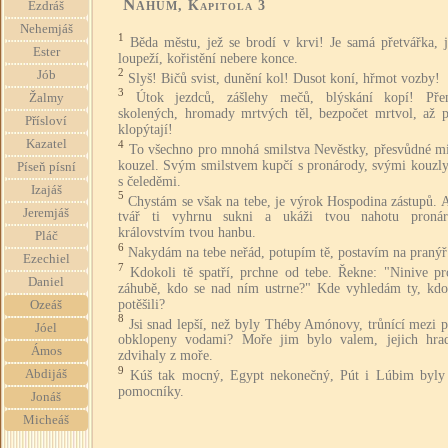
Nahum
, Kapitola 3
Ezdráš
Nehemjáš
1
Běda městu, jež se brodí v krvi! Je samá přetvářka, 
Ester
loupeží, kořistění nebere konce.
2
Jób
Slyš! Bičů svist, dunění kol! Dusot koní, hřmot vozby!
3
Útok jezdců, zášlehy mečů, blýskání kopí! Př
Žalmy
skolených, hromady mrtvých těl, bezpočet mrtvol, až p
Přísloví
klopýtají!
Kazatel
4
To všechno pro mnohá smilstva Nevěstky, přesvůdné mi
kouzel. Svým smilstvem kupčí s pronárody, svými kouzly
Píseň písní
s čeleděmi.
Izajáš
5
Chystám se však na tebe, je výrok Hospodina zástupů. 
Jeremjáš
tvář ti vyhrnu sukni a ukáži tvou nahotu proná
královstvím tvou hanbu.
Pláč
6
Nakydám na tebe neřád, potupím tě, postavím na pranýř
Ezechiel
7
Kdokoli tě spatří, prchne od tebe. Řekne: "Ninive pr
Daniel
záhubě, kdo se nad ním ustrne?" Kde vyhledám ty, kdo
potěšili?
Ozeáš
8
Jsi snad lepší, než byly Théby Amónovy, trůnící mezi 
Jóel
obklopeny vodami? Moře jim bylo valem, jejich hra
Ámos
zdvihaly z moře.
9
Abdijáš
Kúš tak mocný, Egypt nekonečný, Pút i Lúbim byly
pomocníky.
Jonáš
Micheáš