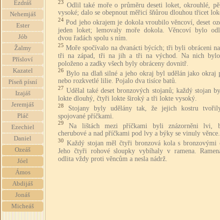
23
Ezdráš
Odlil také moře o průměru deseti loket, okrouhlé, pě
vysoké; dalo se obepnout měřicí šňůrou dlouhou třicet lok
Nehemjáš
24
Pod jeho okrajem je dokola vroubilo věncoví, deset o
Ester
jeden loket; lemovaly moře dokola. Věncoví bylo odl
Jób
dvou řadách spolu s ním.
25
Moře spočívalo na dvanácti býcích; tři byli obráceni na
Žalmy
tři na západ, tři na jih a tři na východ. Na nich byl
Přísloví
položeno a zadky všech byly obráceny dovnitř.
Kazatel
26
Bylo na dlaň silné a jeho okraj byl udělán jako okraj
nebo rozkvetlé lilie. Pojalo dva tisíce batů.
Píseň písní
27
Udělal také deset bronzových stojanů; každý stojan by
Izajáš
lokte dlouhý, čtyři lokte široký a tři lokte vysoký.
Jeremjáš
28
Stojany byly udělány tak, že jejich kostru tvořily
spojované příčkami.
Pláč
29
Na lištách mezi příčkami byli znázorněni lvi, 
Ezechiel
cherubové a nad příčkami pod lvy a býky se vinuly věnce.
Daniel
30
Každý stojan měl čtyři bronzová kola s bronzovými 
Ozeáš
Jeho čtyři rohové sloupky vybíhaly v ramena. Ramen
odlita vždy proti věncům a nesla nádrž.
Jóel
Ámos
Abdijáš
Jonáš
Micheáš