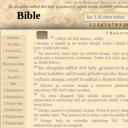
Odpověz mi, Hospodine! Odpověz mi, ať pozná te
Ke sloupům udělal dvě řady granátových jablek kolem každého mřížování 
Bible
1
2
3
4
5
6
7
8
9
10
1 Královs
<
16
Genesis
Udělal též dvě hlavice, odlité
z bronzu, a nasadil je na vrchol sloupů; jedna i druhá 
Exodus
byly vysoké pět loket.
Leviticus
17
Na hlavicích, které byly na vrcholu sloupů, bylo pro
Numeri
mřížování s řetízkovými ozdobami. Sedm jich bylo na j
na druhé hlavici.
Deuteronomiu
18
Ke sloupům udělal dvě řady granátových j
Jozue
kolem každého mřížování přikrývajícího hlavi
Soudců
vrcholu sloupu; stejně to udělal s druhou hlavi
Rút
19
Hlavice na vrcholu sloupů u chrámové předsín
zakončeny lilií čtyři lokte vysokou.
1 Samuelova
20
Na obou sloupech bylo nahoře kolem vydutí 
2 Samuelova
připevněno k mřížování dvě stě granátových jablek v řad
1 Královská
obou hlavic.
21
2 Královská
Sloupy postavil u předsíně chrámu. Postavil pravý slou
mu jméno Jakín. Pak postavil levý sloup a dal mu jméno 
1 Paralipome
22
Sloupy byly na vrcholku zakončeny lilií. Ta
2 Paralipome
dohotovena práce na sloupech.