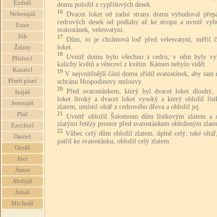
Ezdráš
domu položil z cypřišových desek.
16
Dvacet loket od zadní strany domu vybudoval přep
Nehemjáš
cedrových desek od podlahy až ke stropu a uvnitř vyb
Ester
svatostánek, velesvatyni.
Jób
17
Dům, to je chrámová loď před velesvatyní, měřil čt
loket.
Žalmy
18
Uvnitř domu bylo všechno z cedru; v něm byly vy
Přísloví
kalichy květů a věncoví z květin. Kámen nebylo vidět.
Kazatel
19
V nejvnitřnější části domu zřídil svatostánek, aby tam 
Píseň písní
schránu Hospodinovy smlouvy.
20
Před svatostánkem, který byl dvacet loket dlouhý, 
Izajáš
loket široký a dvacet loket vysoký a který obložil lís
Jeremjáš
zlatem, umístil oltář z cedrového dřeva a obložil jej.
21
Pláč
Uvnitř obložil Šalomoun dům lístkovým zlatem a o
zlatými řetězy prostor před svatostánkem obloženým zlat
Ezechiel
22
Vůbec celý dům obložil zlatem, úplně celý; také oltář
Daniel
patřil ke svatostánku, obložil celý zlatem.
Ozeáš
Jóel
Ámos
Abdijáš
Jonáš
Micheáš