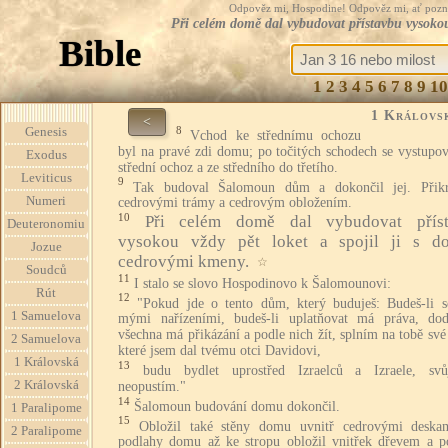
Odpověz mi, Hospodine! Odpověz mi, ať pozná te
Při celém domě dal vybudovat přístavbu vysokou
Bible
1
2
3
4
5
6
7
8
9
10
1 Královs
<
8
Genesis
Vchod ke střednímu ochozu
byl na pravé zdi domu; po točitých schodech se vystupov
Exodus
střední ochoz a ze středního do třetího.
Leviticus
9
Tak budoval Šalomoun dům a dokončil jej. Přikr
Numeri
cedrovými trámy a cedrovým obložením.
10
Při celém domě dal vybudovat přís
Deuteronomiu
vysokou vždy pět loket a spojil ji s 
Jozue
cedrovými kmeny.
☆
Soudců
11
I stalo se slovo Hospodinovo k Šalomounovi:
Rút
12
"Pokud jde o tento dům, který buduješ: Budeš-li se
1 Samuelova
mými nařízeními, budeš-li uplatňovat má práva, dod
všechna má přikázání a podle nich žít, splním na tobě své
2 Samuelova
které jsem dal tvému otci Davidovi,
1 Královská
13
budu bydlet uprostřed Izraelců a Izraele, svů
2 Královská
neopustím."
14
Šalomoun budování domu dokončil.
1 Paralipome
15
Obložil také stěny domu uvnitř cedrovými deska
2 Paralipome
podlahy domu až ke stropu obložil vnitřek dřevem a p