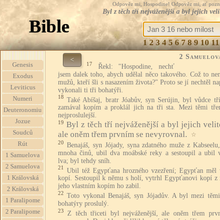
Odpověz mi, Hospodine! Odpověz mi, ať pozná te
Byl z těch tří nejváženější a byl jejich 
Bible
1
2
3
4
5
6
7
8
9
10
11
2 Samuelov
<
17
Genesis
Řekl: "Hospodine, nechť
jsem dalek toho, abych udělal něco takového. Což to nen
Exodus
mužů, kteří šli s nasazením života?" Proto se jí nechtěl na
Leviticus
vykonali ti tři bohatýři.
18
Numeri
Také Abíšaj, bratr Jóabův, syn Serújin, byl vůdce tř
zamával kopím a proklál jich na tři sta. Mezi těmi tře
Deuteronomiu
nejproslulejší.
Jozue
19
Byl z těch tří nejváženější a byl jejich veli
Soudců
ale oněm třem prvním se nevyrovnal.
☆
20
Rút
Benajáš, syn Jójady, syna zdatného muže z Kabseelu
mnoha činů, ubil dva moábské reky a sestoupil a ubil 
1 Samuelova
lva; byl tehdy sníh.
2 Samuelova
21
Ubil též Egypťana hrozného vzezření; Egypťan měl 
1 Královská
kopí. Sestoupil k němu s holí, vytrhl Egypťanovi kopí z
jeho vlastním kopím ho zabil.
2 Královská
22
Toto vykonal Benajáš, syn Jójadův. A byl mezi těmi
1 Paralipome
bohatýry proslulý.
23
2 Paralipome
Z těch třiceti byl nejváženější, ale oněm třem prv