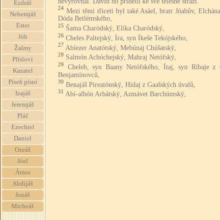
nevyrovnal. David ho přidělil ke své tělesné stráži.
Ezdráš
24
Mezi těmi třiceti byl také Asáel, bratr Jóabův, Elchán
Nehemjáš
Dóda Betlémského,
Ester
25
Šama Charódský, Elíka Charódský,
26
Jób
Cheles Paltejský, Íra, syn Íkeše Tekójského,
27
Abíezer Anatótský, Mebúnaj Chúšatský,
Žalmy
28
Salmón Achóchejský, Mahraj Netófský,
Přísloví
29
Cheleb, syn Baany Netófského, Ítaj, syn Ríbaje z 
Kazatel
Benjamínovců,
Píseň písní
30
Benajáš Pireatónský, Hidaj z Gaašských úvalů,
31
Izajáš
Abí-albón Arbátský, Azmávet Barchúmský,
Jeremjáš
Pláč
Ezechiel
Daniel
Ozeáš
Jóel
Ámos
Abdijáš
Jonáš
Micheáš