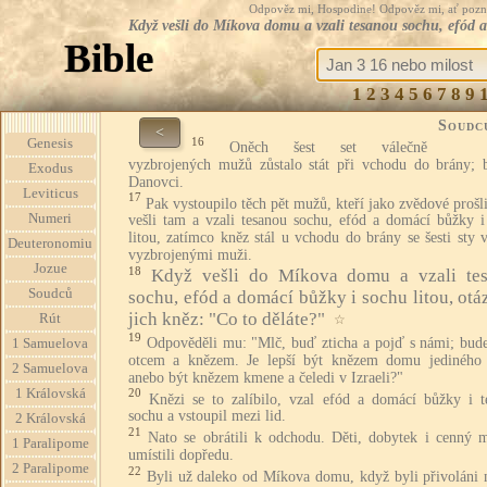
Odpověz mi, Hospodine! Odpověz mi, ať pozná te
Když vešli do Míkova domu a vzali tesanou sochu, efód a
Bible
1
2
3
4
5
6
7
8
9
Soudc
<
16
Genesis
Oněch šest set válečně
vyzbrojených mužů zůstalo stát při vchodu do brány; b
Exodus
Danovci.
Leviticus
17
Pak vystoupilo těch pět mužů, kteří jako zvědové prošl
Numeri
vešli tam a vzali tesanou sochu, efód a domácí bůžky i
litou, zatímco kněz stál u vchodu do brány se šesti sty 
Deuteronomiu
vyzbrojenými muži.
Jozue
18
Když vešli do Míkova domu a vzali te
Soudců
sochu, efód a domácí bůžky i sochu litou, otá
jich kněz: "Co to děláte?"
Rút
☆
19
Odpověděli mu: "Mlč, buď zticha a pojď s námi; bud
1 Samuelova
otcem a knězem. Je lepší být knězem domu jediného
2 Samuelova
anebo být knězem kmene a čeledi v Izraeli?"
1 Královská
20
Knězi se to zalíbilo, vzal efód a domácí bůžky i t
sochu a vstoupil mezi lid.
2 Královská
21
Nato se obrátili k odchodu. Děti, dobytek i cenný m
1 Paralipome
umístili dopředu.
2 Paralipome
22
Byli už daleko od Míkova domu, když byli přivoláni 