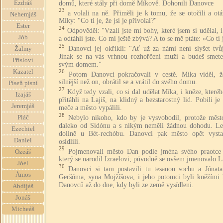
domů, které stály při domě Míkově. Dohonili Danovce
Ezdráš
23
a volali na ně. Přiměli je k tomu, že se otočili a otá
Nehemjáš
Míky: "Co ti je, že jsi je přivolal?"
Ester
24
Odpověděl: "Vzali jste mi bohy, které jsem si udělal, 
Jób
a odtáhli jste. Co mi ještě zbývá? A to se mě ptáte: »Co ti 
25
Danovci jej okřikli: "Ať už za námi není slyšet tvů
Žalmy
Jinak se na vás vrhnou rozhořčení muži a budeš smete
Přísloví
svým domem."
Kazatel
26
Potom Danovci pokračovali v cestě. Míka viděl, ž
silnější než on, obrátil se a vrátil do svého domu.
Píseň písní
27
Když tedy vzali, co si dal udělat Míka, i kněze, které
Izajáš
přitáhli na Lajiš, na klidný a bezstarostný lid. Pobili je
Jeremjáš
meče a město vypálili.
28
Nebylo nikoho, kdo by je vysvobodil, protože měst
Pláč
daleko od Sidónu a s nikým neměli žádnou dohodu. Le
Ezechiel
dolině u Bét-rechóbu. Danovci pak město opět vysta
Daniel
osídlili.
29
Pojmenovali město Dan podle jména svého praotce
Ozeáš
který se narodil Izraelovi; původně se ovšem jmenovalo La
Jóel
30
Danovci si tam postavili tu tesanou sochu a Jónata
Ámos
Geršóma, syna Mojžíšova, i jeho potomci byli kněžími
Danovců až do dne, kdy byli ze země vysídleni.
Abdijáš
Jonáš
Micheáš