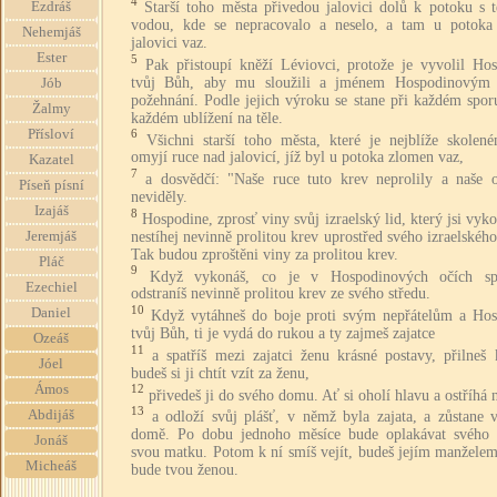
4
Starší toho města přivedou jalovici dolů k potoku s 
Ezdráš
vodou, kde se nepracovalo a neselo, a tam u potoka
Nehemjáš
jalovici vaz.
Ester
5
Pak přistoupí kněží Léviovci, protože je vyvolil Hos
tvůj Bůh, aby mu sloužili a jménem Hospodinovým 
Jób
požehnání. Podle jejich výroku se stane při každém spor
Žalmy
každém ublížení na těle.
Přísloví
6
Všichni starší toho města, které je nejblíže skolené
omyjí ruce nad jalovicí, jíž byl u potoka zlomen vaz,
Kazatel
7
a dosvědčí: "Naše ruce tuto krev neprolily a naše o
Píseň písní
neviděly.
Izajáš
8
Hospodine, zprosť viny svůj izraelský lid, který jsi vyko
nestíhej nevinně prolitou krev uprostřed svého izraelského
Jeremjáš
Tak budou zproštěni viny za prolitou krev.
Pláč
9
Když vykonáš, co je v Hospodinových očích sp
Ezechiel
odstraníš nevinně prolitou krev ze svého středu.
10
Daniel
Když vytáhneš do boje proti svým nepřátelům a Hos
tvůj Bůh, ti je vydá do rukou a ty zajmeš zajatce
Ozeáš
11
a spatříš mezi zajatci ženu krásné postavy, přilneš
Jóel
budeš si ji chtít vzít za ženu,
Ámos
12
přivedeš ji do svého domu. Ať si oholí hlavu a ostříhá 
13
Abdijáš
a odloží svůj plášť, v němž byla zajata, a zůstane 
domě. Po dobu jednoho měsíce bude oplakávat svého 
Jonáš
svou matku. Potom k ní smíš vejít, budeš jejím manželem
Micheáš
bude tvou ženou.