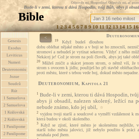
Odpověz mi, Hospodine! Odpověz mi, ať pozná te
Bude-li v zemi, kterou ti dává Hospodin, tvůj Bůh, abys ji obsa
Bible
1
2
3
4
5
6
7
8
9
10
11
12
13
14
15
16
Deuteronomiu
<
19
Genesis
Když budeš dlouhou
dobu obléhat nějaké město a v boji se ho zmocníš, neznič
Exodus
stromoví a nebudeš je vytínat sekerou. Vždyť z něho může
Leviticus
Nekácej je! Což je strom na poli člověk, abys jej také obl
20
Numeri
Můžeš zničit a skácet jenom strom, o němž víš, že t
strom s ovocem k jídlu; použiješ ho při stavbě obléhacíh
Deuteronomiu
proti městu, které s tebou vede boj, dokud město nepadne.
Jozue
Deuteronomium
, Kapitola 21
Soudců
Rút
1
Bude-li v zemi, kterou ti dává Hospodin, tvů
1 Samuelova
abys ji obsadil, nalezen skolený, ležící na p
2 Samuelova
nebude známo, kdo jej ubil,
☆
1 Královská
2
vyjdou tvoji starší a soudcové a vyměří vzdálenost k 
která budou v okolí skoleného.
2 Královská
3
Když se zjistí, které město je skolenému nejblíže, 
1 Paralipome
starší toho města jalovici, jíž nebylo použito k práci 
2 Paralipome
netahala pod jhem.