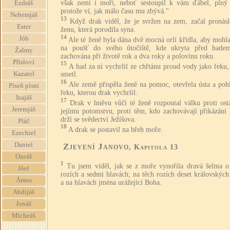
však zemi i moři, neboť sestoupil k vám ďábel, plný z
Ezdráš
protože ví, jak málo času mu zbývá."
Nehemjáš
13
Když drak viděl, že je svržen na zem, začal pronásl
Ester
ženu, která porodila syna.
14
Jób
Ale té ženě byla dána dvě mocná orlí křídla, aby mohla
na poušť do svého útočiště, kde ukryta před hade
Žalmy
zachována při životě rok a dva roky a polovinu roku.
Přísloví
15
A had za ní vychrlil ze chřtánu proud vody jako řeku,
Kazatel
smetl.
16
Ale země přispěla ženě na pomoc, otevřela ústa a pohl
Píseň písní
řeku, kterou drak vychrlil.
Izajáš
17
Drak v hněvu vůči té ženě rozpoutal válku proti ost
Jeremjáš
jejímu potomstvu, proti těm, kdo zachovávají přikázání 
drží se svědectví Ježíšova.
Pláč
18
A drak se postavil na břeh moře.
Ezechiel
Daniel
Zjevení Janovo
, Kapitola 13
Ozeáš
1
Tu jsem viděl, jak se z moře vynořila dravá šelma o 
Jóel
rozích a sedmi hlavách; na těch rozích deset královskýc
Ámos
a na hlavách jména urážející Boha.
Abdijáš
Jonáš
Micheáš