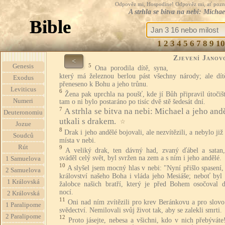
Odpověz mi, Hospodine! Odpověz mi, ať pozná te
A strhla se bitva na nebi: Michae
Bible
1
2
3
4
5
6
7
8
9
10
Zjevení Janov
<
5
Genesis
Ona porodila dítě, syna,
který má železnou berlou pást všechny národy; ale dít
Exodus
přeneseno k Bohu a jeho trůnu.
Leviticus
6
Žena pak uprchla na poušť, kde jí Bůh připravil útočiš
Numeri
tam o ni bylo postaráno po tisíc dvě stě šedesát dní.
7
A strhla se bitva na nebi: Michael a jeho and
Deuteronomiu
utkali s drakem.
☆
Jozue
8
Drak i jeho andělé bojovali, ale nezvítězili, a nebylo již
Soudců
místa v nebi.
Rút
9
A veliký drak, ten dávný had, zvaný ďábel a satan,
sváděl celý svět, byl svržen na zem a s ním i jeho andělé.
1 Samuelova
10
A slyšel jsem mocný hlas v nebi: "Nyní přišlo spasení
2 Samuelova
království našeho Boha i vláda jeho Mesiáše; neboť byl 
1 Královská
žalobce našich bratří, který je před Bohem osočoval 
nocí.
2 Královská
11
Oni nad ním zvítězili pro krev Beránkovu a pro slovo
1 Paralipome
svědectví. Nemilovali svůj život tak, aby se zalekli smrti.
2 Paralipome
12
Proto jásejte, nebesa a všichni, kdo v nich přebývát