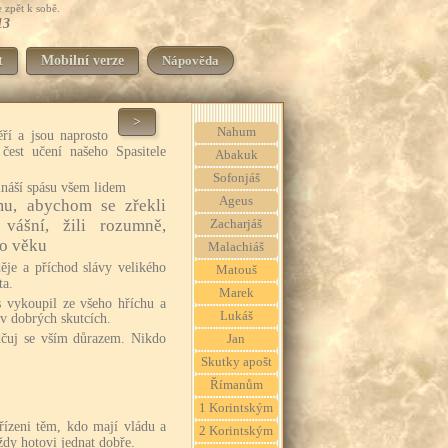
 zpět k sobě.
13
t
Mobilní verze
Nápověda
>
Nahum
ří a jsou naprosto
 čest učení našeho Spasitele
Abakuk
Sofonjáš
ináší spásu všem lidem
Ageus
u, abychom se zřekli
vášní, žili rozumně,
Zacharjáš
to věku
Malachiáš
děje a příchod slávy velikého
Matouš
ta.
Marek
s vykoupil ze všeho hříchu a
Lukáš
ý v dobrých skutcích.
dčuj se vším důrazem. Nikdo
Jan
Skutky apošt
Římanům
1 Korintským
řízeni těm, kdo mají vládu a
2 Korintským
ždy hotovi jednat dobře.