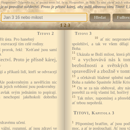
Hospodine! Odpověz mi, ať pozná tento lid, že ty, Hospodine, jsi Bůh. Ty sám obrať jejich srdce
 je to pravdivé svědectví. Proto je přísně kárej, aby měli zdravou víru Titovi 1,
Hledat
Fulltex
1
2
3
Titovi 2
Titovi 3
10
řít ústa. Pro hanebný
ať nic nezpronevě
 rozvracejí tím celé rodiny.
spolehliví, a tak ve všem dělají
Boha.
ní prorok, řekl: `Kréťané jsou samí
11
a.´
Ukázala se Boží milost, která př
12
ectví. Proto je přísně kárej,
a vychovává nás k tom
bezbožnosti a světských 
☆
spravedlivě a zbožně v tom
í a příkazů lidí, kteří se odvracejí
13
a očekávali blažené splnění na
 Ale poskvrněným a nevěřícím nic
Boha a našeho Spasitele Ježíše Kris
tak jejich svědomí jsou poskvrněny.
14
On se za nás obětoval, aby ná
, avšak svým jednáním to popírají.
posvětil za svůj vlastní lid, horliv
a neschopni jakéhokoli dobrého
15
Tak mluv, napomínej a přesvě
ať tebou nepohrdá.
Titovi
, Kapitola 3
zdravému učení.
1
Připomínej bratřím, ať jsou pod
, vážní, rozumní, ať jsou zdraví ve
moc, a ať je poslouchají. Ať jsou v