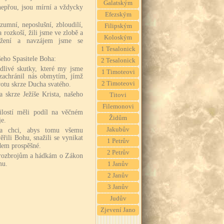
Galatským
nepřou, jsou mírní a vždycky
Efezským
zumní, neposlušní, zbloudilí,
Filipským
 rozkoší, žili jsme ve zlobě a
Koloským
vržení a navzájem jsme se
1 Tesalonick
šeho Spasitele Boha:
2 Tesalonick
dlivé skutky, které my jsme
1 Timoteovi
 zachránil nás obmytím, jímž
2 Timoteovi
votu skrze Ducha svatého.
 skrze Ježíše Krista, našeho
Titovi
Filemonovi
lostí měli podíl na věčném
Židům
je.
Jakubův
, a chci, abys tomu všemu
ěřili Bohu, snažili se vynikat
1 Petrův
dem prospěšné.
2 Petrův
rozbrojům a hádkám o Zákon
mu.
1 Janův
2 Janův
3 Janův
Judův
Zjevení Jano