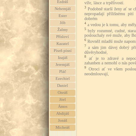
Ezdráš
víře, lásce a trpělivosti.
3
Podobně starší ženy ať se c
Nehemjáš
nepropadají přílišnému pit
Ester
dobrém
Jób
4
a vedou je k tomu, aby měly
5
Žalmy
byly rozumné, cudné, stara
poslouchaly své muže, aby Bo
Přísloví
6
Rovněž mladší muže napomín
Kazatel
7
a sám jim dávej dobrý pří
Píseň písní
důvěryhodné,
8
Izajáš
ať je to zdravé a nepoc
zahanben a nemohl o nás pově
Jeremjáš
9
Otroci ať ve všem poslou
Pláč
neodmlouvají,
Ezechiel
Daniel
Ozeáš
Jóel
Ámos
Abdijáš
Jonáš
Micheáš