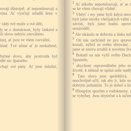
2
Ať nikoho nepomlouvají, ať se 
hovají důstojně, ať nepomlouvají a
se ke všem chovají vlídně.
í vína. Ať vyučují mladší ženy v
3
Vždyť i my jsme byli kdysi nero
byli jsme otroky všelijakých vášní a
 rády své muže a své děti,
závisti, byli jsme hodni opo
nenáviděli.
ly se o domácnost, byly laskavé a
4
ží slovo nebylo zneváženo.
Ale ukázala se dobrota a láska na
5
ej, ať jsou ve všem rozvážní,
On nás zachránil ne pro sprave
konali, nýbrž ze svého slitování;
klad. Tvé učení ať je nezkažené,
jsme se znovu zrodili k novému ži
6
Bohatě na nás vylil svého Ducha
hybné slovo, aby protivník byl
Spasitele,
dět nic špatného.
7
abychom ospravedlněni jeho mi
chají své pány. Ať jsou úslužní,
životě, k němuž se upíná naše nadě
8
Tato slova jsou spolehlivá
neochvějně učil, tak aby ti, kdo uv
dobrým jednáním. To je dobré a li
9
Hloupým sporům o rodokmeny, 
se vyhýbej. Jsou zbytečné a k niče