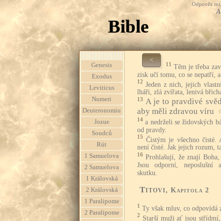
Odpověz mi, 
A
Bible
<
11
Genesis
Těm je třeba zav
zisk učí tomu, co se nepatří, a
Exodus
12
Jeden z nich, jejich vlast
Leviticus
lháři, zlá zvířata, lenivá břich
Numeri
13
A je to pravdivé svěd
aby měli zdravou víru
Deuteronomiu
14
a nedrželi se židovských báj
Jozue
od pravdy.
Soudců
15
Čistým je všechno čisté.
Rút
není čisté. Jak jejich rozum, 
16
1 Samuelova
Prohlašují, že znají Boha
Jsou odporní, neposlušní 
2 Samuelova
skutku.
1 Královská
Titovi
, Kapitola 2
2 Královská
1 Paralipome
1
Ty však mluv, co odpovídá 
2 Paralipome
2
Starší muži ať jsou střídmí