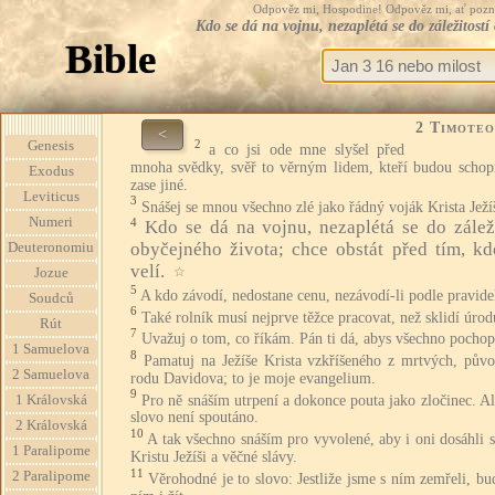
Odpověz mi, Hospodine! Odpověz mi, ať pozná te
Kdo se dá na vojnu, nezaplétá se do záležitostí
Bible
2 Timoteo
<
2
Genesis
a co jsi ode mne slyšel před
mnoha svědky, svěř to věrným lidem, kteří budou schopn
Exodus
zase jiné.
Leviticus
3
Snášej se mnou všechno zlé jako řádný voják Krista Ježí
Numeri
4
Kdo se dá na vojnu, nezaplétá se do záleži
obyčejného života; chce obstát před tím, k
Deuteronomiu
velí.
☆
Jozue
5
A kdo závodí, nedostane cenu, nezávodí-li podle pravide
Soudců
6
Také rolník musí nejprve těžce pracovat, než sklidí úrod
Rút
7
Uvažuj o tom, co říkám. Pán ti dá, abys všechno pochop
1 Samuelova
8
Pamatuj na Ježíše Krista vzkříšeného z mrtvých, pův
2 Samuelova
rodu Davidova; to je moje evangelium.
9
Pro ně snáším utrpení a dokonce pouta jako zločinec. A
1 Královská
slovo není spoutáno.
2 Královská
10
A tak všechno snáším pro vyvolené, aby i oni dosáhli 
1 Paralipome
Kristu Ježíši a věčné slávy.
11
2 Paralipome
Věrohodné je to slovo: Jestliže jsme s ním zemřeli, b