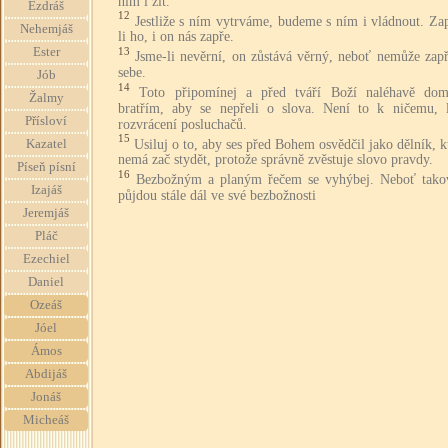
ním i žít.
Ezdráš
12
Jestliže s ním vytrváme, budeme s ním i vládnout. Za
Nehemjáš
li ho, i on nás zapře.
Ester
13
Jsme-li nevěrní, on zůstává věrný, neboť nemůže zapř
sebe.
Jób
14
Toto připomínej a před tváří Boží naléhavě dom
Žalmy
bratřím, aby se nepřeli o slova. Není to k ničemu, 
Přísloví
rozvrácení posluchačů.
15
Usiluj o to, aby ses před Bohem osvědčil jako dělník, k
Kazatel
nemá zač stydět, protože správně zvěstuje slovo pravdy.
Píseň písní
16
Bezbožným a planým řečem se vyhýbej. Neboť takov
Izajáš
půjdou stále dál ve své bezbožnosti
Jeremjáš
Pláč
Ezechiel
Daniel
Ozeáš
Jóel
Ámos
Abdijáš
Jonáš
Micheáš