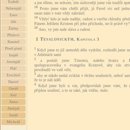
Ezdráš
a jen tělem, ne srdcem; tím usilovněji jsme vás toužili spat
18
Proto jsme vám chtěli přijít, já Pavel víc než jedn
Nehemjáš
satan nám v tom vždy zabránil.
Ester
19
Vždyť kdo je naše naděje, radost a vavřín chlouby pře
Jób
Pánem Ježíšem Kristem při jeho příchodu, ne-li právě vy?
20
Žalmy
Ano, vy jste naše sláva a radost.
Přísloví
1 Tesalonickým
, Kapitola 3
Kazatel
Píseň písní
1
Když jsme to již nemohli déle vydržet, rozhodli jsme se
v Athénách sami
Izajáš
2
a poslali jsme Timotea, našeho bratra a B
Jeremjáš
spolupracovníka v evangeliu Kristově, aby vás utv
Pláč
povzbudil ve vaší víře,
3
Ezechiel
aby se nikdo nedal zviklat v těchto souženích; neboť sam
že to je náš úděl.
Daniel
4
Když jsme byli u vás, předpovídali jsme vám, že 
Ozeáš
přijdou soužení; a to se také, jak vidíte, stalo.
Jóel
Ámos
Abdijáš
Jonáš
Micheáš