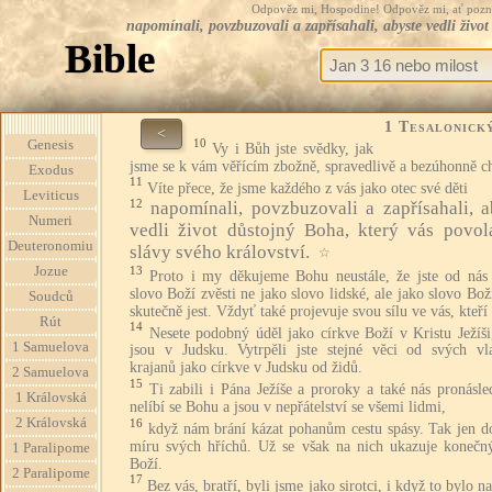
Odpověz mi, Hospodine! Odpověz mi, ať pozná te
napomínali, povzbuzovali a zapřísahali, abyste vedli živo
Bible
1 Tesalonick
<
10
Genesis
Vy i Bůh jste svědky, jak
jsme se k vám věřícím zbožně, spravedlivě a bezúhonně ch
Exodus
11
Víte přece, že jsme každého z vás jako otec své děti
Leviticus
12
napomínali, povzbuzovali a zapřísahali, a
Numeri
vedli život důstojný Boha, který vás povol
Deuteronomiu
slávy svého království.
☆
13
Jozue
Proto i my děkujeme Bohu neustále, že jste od nás p
slovo Boží zvěsti ne jako slovo lidské, ale jako slovo Bož
Soudců
skutečně jest. Vždyť také projevuje svou sílu ve vás, kteří 
Rút
14
Nesete podobný úděl jako církve Boží v Kristu Ježíši
1 Samuelova
jsou v Judsku. Vytrpěli jste stejné věci od svých vla
krajanů jako církve v Judsku od židů.
2 Samuelova
15
Ti zabili i Pána Ježíše a proroky a také nás pronásle
1 Královská
nelíbí se Bohu a jsou v nepřátelství se všemi lidmi,
2 Královská
16
když nám brání kázat pohanům cestu spásy. Tak jen do
míru svých hříchů. Už se však na nich ukazuje konečn
1 Paralipome
Boží.
2 Paralipome
17
Bez vás, bratří, byli jsme jako sirotci, i když to bylo n