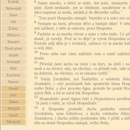
6
Ezdráš
Sejete mnoho, a sklízí se málo. Jen jezte, nenasytíte 
pijte, žízeň neuhasíte; jen se oblékejte, nezahřejete se.
Nehemjáš
dává najmout za mzdu, ukládá ji do děravého váčku."
Ester
7
"Toto praví Hospodin zástupů: Vezměte si k srdci své ces
Jób
8
Vystupte na horu, přivezte dříví a budujte dům! V ně
mít zalíbení, v něm se oslavím, praví Hospodin.
Žalmy
9
Pachtíte se za mnoha věcmi a máte z toho málo. Co při
Přísloví
domů, já rozvěji. Proč se to děje? je výrok Hospodina z
Kazatel
Protože můj dům je v troskách, zatímco vy se staráte ka
o svůj dům.
Píseň písní
10
Proto nebe nad vámi zadrželo rosu a země zadržela
Izajáš
úrodu.
Jeremjáš
11
Přivolal jsem sucho na zemi i na hory, na obilí i n
mošt a na čerstvý olej, na všechno, co přináší role, také na
Pláč
na dobytek, na všechno, co se rukama vytěží."
Ezechiel
12
Tehdy Zerubábel, syn Šealtíelův, a velekněz Jóšu
Daniel
Jósadakův, i celý pozůstatek lidu uposlechli hlasu Hosp
svého Boha, a slov proroka Agea, protože ho poslal Hos
Ozeáš
jejich Bůh, a lid se začal bát Hospodina.
Jóel
13
Hospodinův posel Ageus řekl z Hospodinova pověření
Ámos
"Já jsem s vámi, je výrok Hospodinův."
14
Abdijáš
A Hospodin probudil ducha judského místodr
Zerubábela, syna Šeltíelova, a ducha velekněze Jóšuy
Jonáš
Jósadakova, i ducha celého pozůstatku lidu. I přišli a dal
Micheáš
díla na domě Hospodina zástupů, svého Boha,