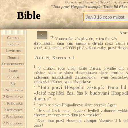
Odpověz mi, Hospodine! Odpověz mi, ať pozná te
"Toto praví Hospodin zástupů: Tento lid říká
Bible
Age
<
20
Genesis
V onen čas vás přivedu, v ten čas vás
shromáždím, dám vám jméno a chválu mezi všemi 
Exodus
země, až změním váš úděl před vašimi zraky, praví Hospo
Leviticus
Ageus
Numeri
, Kapitola 1
Deuteronomiu
1
V druhém roce vlády krále Dareia, prvního dne š
Jozue
měsíce, stalo se slovo Hospodinovo skrze proroka 
Soudců
judskému místodržiteli Zerubábelovi, synu Šealtíelo
veleknězi Jóšuovi, synu Jósadakovu.
Rút
2
"Toto praví Hospodin zástupů: Tento lid 
1 Samuelova
»Ještě nepřišel čas, čas k budování Hospod
2 Samuelova
domu.«"
☆
1 Královská
3
I stalo se slovo Hospodinovo skrze proroka Agea:
4
2 Královská
"Je snad čas k tomu, abyste si bydleli v domech vyklá
dřevem, zatímco tento dům je v troskách?
1 Paralipome
5
Nyní toto praví Hospodin zástupů: Vezměte si k srd
2 Paralipome
cesty!