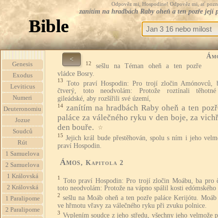
Odpověz mi, Hospodine! Odpověz mi, ať pozná te
zanítím na hradbách Raby oheň a ten pozře její p
Bible
Ám
<
12
Genesis
sešlu na Téman oheň a ten pozře
vládce Bosry.
Exodus
13
Toto praví Hospodin: Pro trojí zločin Amónovců, 
Leviticus
čtverý, toto neodvolám: Protože roztínali těhotn
Numeri
gileádské, aby rozšířili své území,
14
zanítím na hradbách Raby oheň a ten pozře
Deuteronomiu
paláce za válečného ryku v den boje, za vichř
Jozue
den bouře.
☆
Soudců
15
Jejich král bude přestěhován, spolu s ním i jeho vel
Rút
praví Hospodin.
1 Samuelova
Ámos
, Kapitola 2
2 Samuelova
1 Královská
1
Toto praví Hospodin: Pro trojí zločin Moábu, ba pro č
2 Královská
toto neodvolám: Protože na vápno spálil kosti edómského 
2
sešlu na Moáb oheň a ten pozře paláce Kerijótu. Moáb
1 Paralipome
ve hřmotu vřavy za válečného ryku při zvuku polnice.
2 Paralipome
3
Vyplením soudce z jeho středu, všechny jeho velmože p