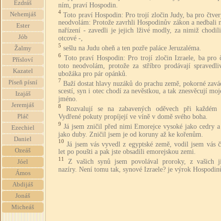
Ezdráš
ním, praví Hospodin.
4
Nehemjáš
Toto praví Hospodin: Pro trojí zločin Judy, ba pro čtver
neodvolám: Protože zavrhli Hospodinův zákon a nedbali n
Ester
nařízení - zavedli je jejich lživé modly, za nimiž chodili
Jób
otcové -,
5
sešlu na Judu oheň a ten pozře paláce Jeruzaléma.
Žalmy
6
Toto praví Hospodin: Pro trojí zločin Izraele, ba pro 
Přísloví
toto neodvolám, protože za stříbro prodávají spravedli
Kazatel
ubožáka pro pár opánků.
7
Píseň písní
Baží dostat hlavy nuzáků do prachu země, pokorné zavá
scestí, syn i otec chodí za nevěstkou, a tak znesvěcují moj
Izajáš
jméno.
Jeremjáš
8
Rozvalují se na zabavených oděvech při každém o
Vydřené pokuty propíjejí ve víně v domě svého boha.
Pláč
9
Já jsem zničil před nimi Emorejce vysoké jako cedry a
Ezechiel
jako duby. Zničil jsem je od koruny až ke kořenům.
Daniel
10
Já jsem vás vyvedl z egyptské země, vodil jsem vás č
Ozeáš
let po poušti a pak jste obsadili emorejskou zemi.
11
Z vašich synů jsem povolával proroky, z vašich j
Jóel
nazíry. Není tomu tak, synové Izraele? je výrok Hospodin
Ámos
Abdijáš
Jonáš
Micheáš