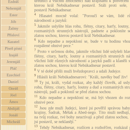
úředníci a všichni zmocněnci nad krajinami k posvěcení 
Ezdráš
kterou král Nebúkadnesar postavil. Stáli proti soše, 
Nehemjáš
postavil Nebúkadnesar.
4
Ester
Hlasatel mocně volal: "Poroučí se vám, lidé r
národností a jazyků:
Jób
5
Jakmile uslyšíte hlas rohu, flétny, citary, harfy, loutny
Žalmy
rozmanitých strunných nástrojů, padnete a pokloníte s
Přísloví
zlatou sochou, kterou postavil král Nebúkadnesar.
6
Kdo nepadne a nepokloní se, bude v tu hodinu vho
Kazatel
rozpálené ohnivé pece."
Píseň písní
7
Proto v určenou dobu, jakmile všichni lidé uslyšeli hla
Izajáš
flétny, citary, harfy, loutny a rozmanitých strunných ná
všichni lidé různých národností a jazyků padli a klaněli 
Jeremjáš
zlatou sochou, kterou král Nebúkadnesar postavil.
Pláč
8
V té době přišli muži hvězdopravci a udali Judejce.
Ezechiel
9
Hlásili králi Nebúkadnesarovi: "Králi, navěky buď živ!
10
Daniel
Ty jsi, králi, vydal rozkaz, aby každý člověk, až usly
rohu, flétny, citary, harfy, loutny a dud a rozmanitých st
Ozeáš
nástrojů, padl a poklonil se před zlatou sochou.
Jóel
11
Kdo nepadne a nepokloní se, má být vhozen do roz
Ámos
ohnivé pece.
12
Jsou zde muži Judejci, které jsi pověřil správou bab
Abdijáš
krajiny, Šadrak, Méšak a Abed-nego. Tito muži nedbají, 
Jonáš
na tvůj rozkaz, tvé bohy neuctívají a před zlatou sochou,
jsi postavil, se neklanějí."
Micheáš
13
Tehdy Nebúkadnesar, rozlícen a rozhořčen, rozkázal p