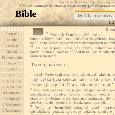
Odpověz mi, Hospodine! Odpověz mi, ať pozná te
Král Nebúkadnesar dal zhotovit zlatou sochu, jejíž výška byla šed
Bible
1
2
Dani
<
48
Genesis
Král pak Daniela povýšil, dal mu
mnoho velikých darů i moc nad celou babylónskou kraj
Exodus
učinil ho nejvyšším správcem všech babylónských mudrců
Leviticus
49
Ale Daniel prosil krále, aby správou babylónské k
Numeri
pověřil Šadraka, Méšaka a Abed-nega. Daniel sám zůs
královském dvoře.
Deuteronomiu
Jozue
Daniel
, Kapitola 3
Soudců
1
Král Nebúkadnesar dal zhotovit zlatou s
Rút
jejíž výška byla šedesát loket a šířka šest l
1 Samuelova
Postavil ji na pláni Dúra v babylónské krajině.
2 Samuelova
2
Král Nebúkadnesar poslal pro satrapy, zemské spr
1 Královská
místodržitele, poradce, správce pokladu, soudce, 
úředníky a všechny zmocněnce nad krajinami, aby př
2 Královská
posvěcení sochy, kterou král Nebúkadnesar postavil.
1 Paralipome
3
Tehdy se shromáždili satrapové, zemští správ
2 Paralipome
místodržitelé, poradci, správcové pokladu, soudcové, 