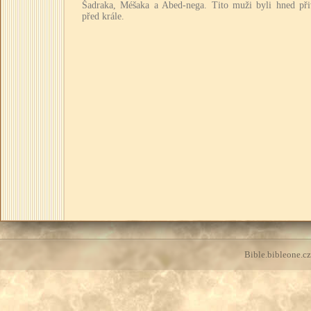
Šadraka, Méšaka a Abed-nega. Tito muži byli hned při
před krále.
Bible.bibleone.cz