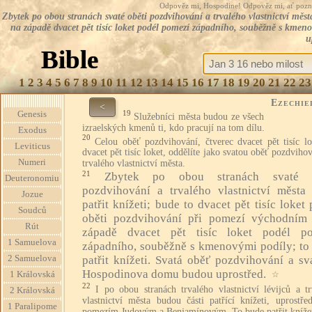
Odpověz mi, Hospodine! Odpověz mi, ať pozná te
Zbytek po obou stranách svaté oběti pozdvihování a trvalého vlastnictví města
na západě dvacet pět tisíc loket podél pomezí západního, souběžně s kmen
u
Bible
1
2
3
4
5
6
7
8
9
10
11
12
13
14
15
16
17
18
19
20
21
22
23
Ezechie
<
19
Genesis
Služebníci města budou ze všech
izraelských kmenů ti, kdo pracují na tom dílu.
Exodus
20
Celou oběť pozdvihování, čtverec dvacet pět tisíc l
Leviticus
dvacet pět tisíc loket, oddělíte jako svatou oběť pozdviho
Numeri
trvalého vlastnictví města.
21
Zbytek po obou stranách svaté o
Deuteronomiu
pozdvihování a trvalého vlastnictví města
Jozue
patřit knížeti; bude to dvacet pět tisíc loket
Soudců
oběti pozdvihování při pomezí východním
Rút
západě dvacet pět tisíc loket podél p
1 Samuelova
západního, souběžně s kmenovými podíly; to
patřit knížeti. Svatá oběť pozdvihování a sv
2 Samuelova
Hospodinova domu budou uprostřed.
☆
1 Královská
22
I po obou stranách trvalého vlastnictví lévijců a t
2 Královská
vlastnictví města budou části patřící knížeti, uprostře
1 Paralipome
pomezím Judovým a Benjamínovým. To bude patřit knížet