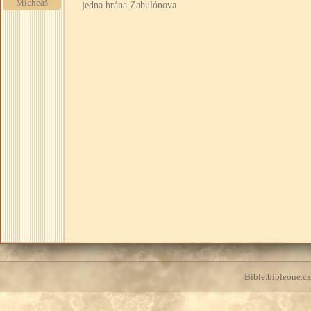
Micheáš
jedna brána Zabulónova.
Bible.bibleone.cz