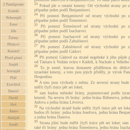
23
2 Paralipome
Pokud jde o ostatní kmeny: Od východní strany po z
připadne jeden podíl Benjamínovi.
Ezdráš
24
Při pomezí Benjamínově od strany východní po z
Nehemjáš
připadne jeden podíl Šimeónovi.
Ester
25
Při pomezí Šimeónově od strany východní po z
připadne jeden podíl Isacharovi.
Jób
26
Při pomezí Isacharově od strany východní po z
Žalmy
připadne jeden podíl Zabulónovi.
Přísloví
27
Při pomezí Zabulónově od strany východní po z
Kazatel
připadne jeden podíl Gádovi.
28
Při pomezí Gádově na straně negebské k jihu půjde 
Píseň písní
od Támaru k Vodám sváru v Kádeši, k Nachale u Velkého
Izajáš
29
To je země, kterou dostanete přidělenou do dědict
Jeremjáš
izraelské kmeny, a toto jsou jejich příděly, je výrok Pa
Hospodina.
Pláč
30
A toto jsou východy z města: Ze severní strany bude
Ezechiel
měřit čtyři tisíce pět set loket;
Daniel
31
tam budou městské brány, pojmenované podle izrae
kmenů. Na severu tři brány: jedna brána Rúbenova, jedna
Ozeáš
Judova a jedna brána Léviova.
Jóel
32
Na východní straně bude měřit čtyři tisíce pět set lok
Ámos
budou tři brány: jedna brána Josefova, jedna brána Benj
a jedna brána Danova.
Abdijáš
33
Strana jižní bude měřit čtyři tisíce pět set loket; ta
Jonáš
také tři brány: jedna brána Šimeónova, jedna brána Isach