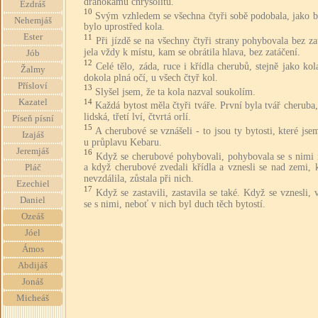
drahokamu chrysolitu.
Ezdráš
10
Svým vzhledem se všechna čtyři sobě podobala, jako b
Nehemjáš
bylo uprostřed kola.
Ester
11
Při jízdě se na všechny čtyři strany pohybovala bez za
jela vždy k místu, kam se obrátila hlava, bez zatáčení.
Jób
12
Celé tělo, záda, ruce i křídla cherubů, stejně jako kol
Žalmy
dokola plná očí, u všech čtyř kol.
Přísloví
13
Slyšel jsem, že ta kola nazval soukolím.
Kazatel
14
Každá bytost měla čtyři tváře. První byla tvář cheruba
lidská, třetí lví, čtvrtá orlí.
Píseň písní
15
A cherubové se vznášeli - to jsou ty bytosti, které jse
Izajáš
u průplavu Kebaru.
Jeremjáš
16
Když se cherubové pohybovali, pohybovala se s nimi i
a když cherubové zvedali křídla a vznesli se nad zemi, 
Pláč
nevzdálila, zůstala při nich.
Ezechiel
17
Když se zastavili, zastavila se také. Když se vznesli, 
Daniel
se s nimi, neboť v nich byl duch těch bytostí.
Ozeáš
Jóel
Ámos
Abdijáš
Jonáš
Micheáš