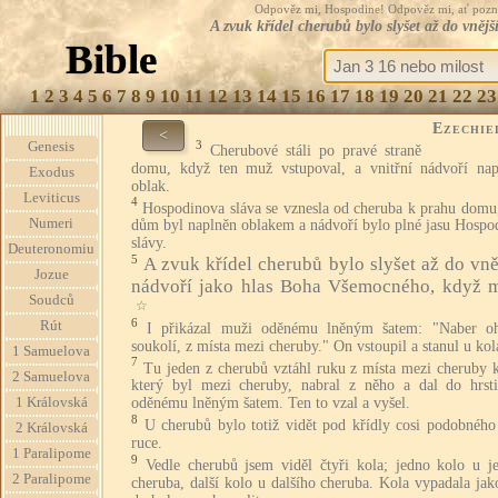
Odpověz mi, Hospodine! Odpověz mi, ať pozná te
A zvuk křídel cherubů bylo slyšet až do vně
Bible
1
2
3
4
5
6
7
8
9
10
11
12
13
14
15
16
17
18
19
20
21
22
23
Ezechie
<
3
Genesis
Cherubové stáli po pravé straně
domu, když ten muž vstupoval, a vnitřní nádvoří nap
Exodus
oblak.
Leviticus
4
Hospodinova sláva se vznesla od cheruba k prahu domu,
Numeri
dům byl naplněn oblakem a nádvoří bylo plné jasu Hospo
slávy.
Deuteronomiu
5
A zvuk křídel cherubů bylo slyšet až do vně
Jozue
nádvoří jako hlas Boha Všemocného, když m
Soudců
☆
6
Rút
I přikázal muži oděnému lněným šatem: "Naber o
soukolí, z místa mezi cheruby." On vstoupil a stanul u kol
1 Samuelova
7
Tu jeden z cherubů vztáhl ruku z místa mezi cheruby k
2 Samuelova
který byl mezi cheruby, nabral z něho a dal do hrst
1 Královská
oděnému lněným šatem. Ten to vzal a vyšel.
8
U cherubů bylo totiž vidět pod křídly cosi podobného 
2 Královská
ruce.
1 Paralipome
9
Vedle cherubů jsem viděl čtyři kola; jedno kolo u j
2 Paralipome
cheruba, další kolo u dalšího cheruba. Kola vypadala jak