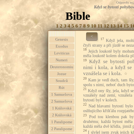
Odpověz mi, 
Když se bytosti pohybov
Bible
1
2
3
4
5
6
7
8
9
10
11
12
13
14
15
1
<
17
Genesis
Když jela, mohl
čtyři strany a při jízdě se neza
Exodus
18
Jejich loukotě byly mohutn
Leviticus
měla loukotě kolem dokola pl
Numeri
19
Když se bytosti po
nimi i kola, a když se
Deuteronomiu
vznášela se i kola.
☆
Jozue
20
Kam je vedl duch, tam šly,
Soudců
spolu s nimi, neboť duch byto
Rút
21
Když ony šly, jela, když se
1 Samuelova
vznášely nad zemí, vznášela
bytostí byl v kolech.
2 Samuelova
22
Nad hlavami bytostí bylo
1 Královská
oslňujícího křišťálu rozpjatéh
2 Královská
23
Pod tou klenbou pak byl
druhému; každá bytost měla d
1 Paralipome
každá měla dvě křídla, jimiž p
2 Paralipome
24
I slyšel jsem zvuk jejich 