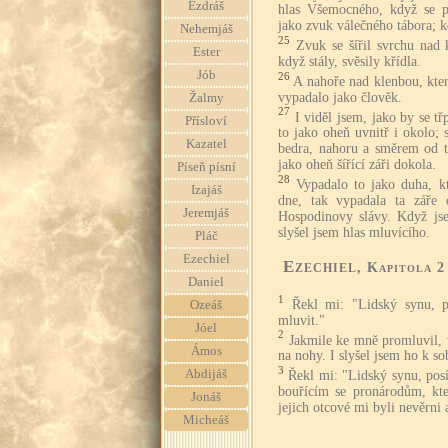
Ezdráš
hlas Všemocného, když se p
jako zvuk válečného tábora; kd
Nehemjáš
25
Zvuk se šířil svrchu nad
Ester
když stály, svěsily křídla.
Jób
26
A nahoře nad klenbou, kter
vypadalo jako člověk.
Žalmy
27
I viděl jsem, jako by se t
Přísloví
to jako oheň uvnitř i okolo;
Kazatel
bedra, nahoru a směrem od t
jako oheň šířící záři dokola.
Píseň písní
28
Vypadalo to jako duha, k
Izajáš
dne, tak vypadala ta záře 
Jeremjáš
Hospodinovy slávy. Když jse
slyšel jsem hlas mluvícího.
Pláč
Ezechiel
Ezechiel
, Kapitola 2
Daniel
1
Řekl mi: "Lidský synu, 
Ozeáš
mluvit."
Jóel
2
Jakmile ke mně promluvil, 
Ámos
na nohy. I slyšel jsem ho k so
3
Abdijáš
Řekl mi: "Lidský synu, pos
bouřícím se pronárodům, kte
Jonáš
jejich otcové mi byli nevěrni 
Micheáš