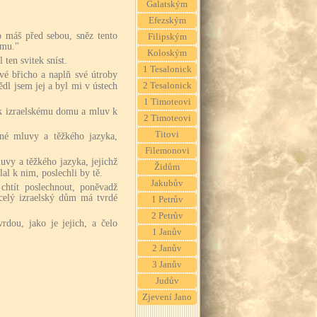
Galatským
Efezským
o máš před sebou, sněz tento
Filipským
omu."
Koloským
 ten svitek sníst.
1 Tesalonick
vé břicho a naplň své útroby
ědl jsem jej a byl mi v ústech
2 Tesalonick
1 Timoteovi
 k izraelskému domu a mluv k
2 Timoteovi
Titovi
mné mluvy a těžkého jazyka,
Filemonovi
y a těžkého jazyka, jejichž
Židům
al k nim, poslechli by tě.
Jakubův
chtít poslechnout, poněvadž
celý izraelský dům má tvrdé
1 Petrův
2 Petrův
rdou, jako je jejich, a čelo
1 Janův
2 Janův
3 Janův
Judův
Zjevení Jano