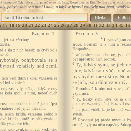
Hospodine! Odpověz mi, ať pozná tento lid, že ty, Hospodine, jsi Bůh. Ty sám obrať jejich srdce
aly, pohybovala se s nimi i kola, a když se bytosti vznášely nad zemí, vznášela 
Hledat
Fulltex
6
17
18
19
20
21
22
23
24
25
26
27
28
29
30
31
32
33
34
35
36
Ezechiel 1
Ezechiel 3
4
a jet na všechny
I synové jsou za
táčela.
srdce. Posílám tě k nim a řekne
Hospodin«,
é a šla z nich bázeň; ta čtyři kola
5
né očí.
ať poslechnou nebo ne, jsou dů
byl uprostřed nich prorok.
hybovaly, pohybovala se s
6
Ty, lidský synu, se jich ne
 bytosti vznášely nad zemí,
slov, když jsou vůči tobě za
bys bydlel mezi štíry. Nebo
 tam vedl duch i kola; vznášela se
se jich, jsou dům vzpurný.
stí byl v kolech.
7
 ony zastavily, stála, a když se ony
Promluvíš k nim má slova, ať 
 se kola spolu s nimi, neboť duch
vzpurníci.
8
Ty, lidský synu, slyš, co já k
 cosi podobného klenbě jako třpyt
jako ten vzpurný dům. Rozevři ústa
o nahoře nad jejich hlavami.
9
Tu jsem viděl, že je ke mně vzta
a jejich křídla vztažena jedno k
svitek.
vě křídla, jimiž se přikrývala, a
10
Rozvinul jej přede mnou a byl
řikrývala své tělo.
straně; byly na něm napsány žalozp
křídel jako zvuk mnohých vod, jako