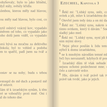
ohybovaly; bylo to jako hřmění,
Ezechiel
, Kapitola 3
yž stály, svěsily křídla.
 klenbou, kterou měly nad hlavou;
1
Řekl mi: "Lidský synu, sněz, c
svitek a jdi, mluv k izraelskému d
ou měly nad hlavou, bylo cosi, co
2
Otevřel jsem tedy ústa a on mi dal
3
Řekl mi: "Lidský synu, nakrm s
řpytil oslnivý vzácný kov; vypadalo
tímto svitkem, který ti dávám." Sn
 směrem od toho, co vypadalo jako
sladký jako med.
oho dolů jsem viděl, co vypadalo
4
Řekl mi: "Lidský synu, nyní jdi
nim mými slovy.
terá bývá na mračnu za deštivého
5
Nejsi přece posílán k lidu te
dokola; byl to vzhled a podoba
nýbrž k domu izraelskému,
m to spatřil, padl jsem na tvář a
6
ne k mnohým národům temné mluv
řeči bys nerozuměl; kdybych tě posl
7
Izraelský dům tě však nebude 
nejsou ochotni poslechnout mne; 
čelo a zatvrzelé srdce.
postav se na nohy; budu s tebou
8
Hle, dávám ti tvář právě tak tv
právě tak tvrdé, jako je jejich.
vstoupil do mě duch a postavil mě
bě mluvit.
ílám tě k izraelským synům, k těm
ré se vzbouřily proti mně. Oni i
až do tohoto dne.