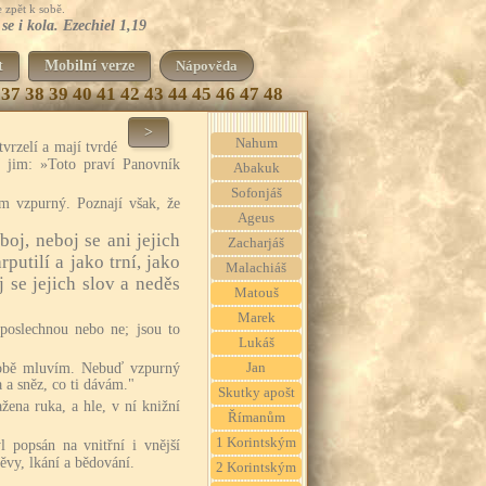
 zpět k sobě.
se i kola. Ezechiel 1,19
t
Mobilní verze
Nápověda
37
38
39
40
41
42
43
44
45
46
47
48
>
Nahum
tvrzelí a mají tvrdé
š jim: »Toto praví Panovník
Abakuk
Sofonjáš
m vzpurný. Poznají však, že
Ageus
boj, neboj se ani jejich
Zacharjáš
rputilí a jako trní, jako
Malachiáš
j se jejich slov a neděs
Matouš
Marek
poslechnou nebo ne; jsou to
Lukáš
 tobě mluvím. Nebuď vzpurný
Jan
 a sněz, co ti dávám."
Skutky apošt
žena ruka, a hle, v ní knižní
Římanům
1 Korintským
 popsán na vnitřní i vnější
ěvy, lkání a bědování.
2 Korintským