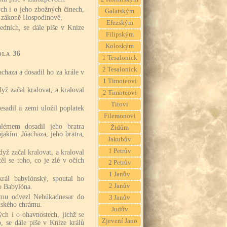
ých i o jeho zbožných činech,
Galatským
v zákoně Hospodinově,
Efezským
ledních, se dále píše v Knize
Filipským
Koloským
ola 36
1 Tesalonick
2 Tesalonick
chaza a dosadil ho za krále v
1 Timoteovi
dyž začal kralovat, a kraloval
2 Timoteovi
Titovi
esadil a zemi uložil poplatek
Filemonovi
lémem dosadil jeho bratra
Židům
akím. Jóachaza, jeho bratra,
Jakubův
1 Petrův
dyž začal kralovat, a kraloval
ěl se toho, co je zlé v očích
2 Petrův
1 Janův
král babylónský, spoutal ho
2 Janův
o Babylóna.
mu odvezl Nebúkadnesar do
3 Janův
nského chrámu.
Judův
ých i o ohavnostech, jichž se
Zjevení Jano
o, se dále píše v Knize králů