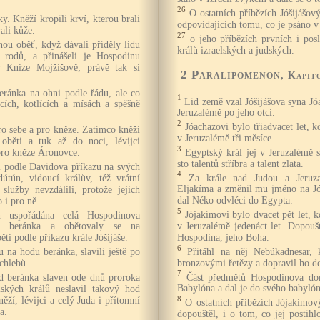
26
O ostatních příbězích Jóšijášov
y. Kněží kropili krví, kterou brali
odpovídajících tomu, co je psáno 
vali kůže.
27
o jeho příbězích prvních i pos
nou oběť, když dávali příděly lidu
králů izraelských a judských.
h rodů, a přinášeli je Hospodinu
 Knize Mojžíšově; právě tak si
2 Paralipomenon
, Kapit
beránka na ohni podle řádu, ale co
1
Lid země vzal Jóšijášova syna Jóa
cích, kotlících a mísách a spěšně
Jeruzalémě po jeho otci.
2
Jóachazovi bylo třiadvacet let, k
pro sebe a pro kněze. Zatímco kněží
v Jeruzalémě tři měsíce.
 oběti a tuk až do noci, lévijci
3
Egyptský král jej v Jeruzalémě s
 pro kněze Áronovce.
sto talentů stříbra a talent zlata.
li podle Davidova příkazu na svých
4
Za krále nad Judou a Jeruza
útún, vidoucí králův, též vrátní
Eljakíma a změnil mu jméno na Jój
služby nevzdálili, protože jejich
dal Néko odvléci do Egypta.
o i pro ně.
5
Jójakímovi bylo dvacet pět let, k
uspořádána celá Hospodinova
v Jeruzalémě jedenáct let. Dopoušt
od beránka a obětovaly se na
Hospodina, jeho Boha.
ti podle příkazu krále Jóšijáše.
6
Přitáhl na něj Nebúkadnesar, 
u na hodu beránka, slavili ještě po
bronzovými řetězy a dopravil ho d
chlebů.
7
Část předmětů Hospodinova do
od beránka slaven ode dnů proroka
Babylóna a dal je do svého babyló
lských králů neslavil takový hod
8
něží, lévijci a celý Juda i přítomní
O ostatních příbězích Jójakímov
a.
dopouštěl, i o tom, co jej postihl