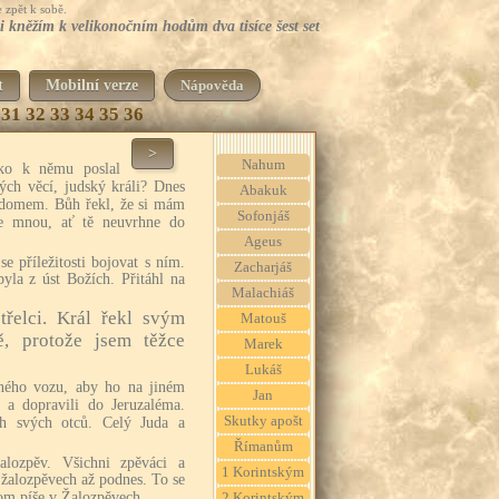
 zpět k sobě.
i kněžím k velikonočním hodům dva tisíce šest set
t
Mobilní verze
Nápověda
31
32
33
34
35
36
>
Nahum
ko k němu poslal
ých věcí, judský králi? Dnes
Abakuk
m domem. Bůh řekl, že si mám
Sofonjáš
se mnou, ať tě neuvrhne do
Ageus
e příležitosti bojovat s ním.
Zacharjáš
yla z úst Božích. Přitáhl na
Malachiáš
střelci. Král řekl svým
Matouš
, protože jsem těžce
Marek
Lukáš
čného vozu, aby ho na jiném
Jan
 a dopravili do Jeruzaléma.
Skutky apošt
h svých otců. Celý Juda a
Římanům
žalozpěv. Všichni zpěváci a
1 Korintským
 žalozpěvech až podnes. To se
tom píše v Žalozpěvech.
2 Korintským