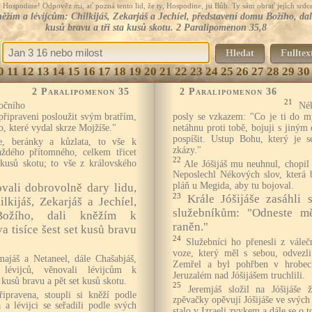
Hospodine! Odpověz mi, ať pozná tento lid, že ty, Hospodine, jsi Bůh. Ty sám obrať jejich srdce
ěžím a lévijcům: Chilkijáš, Zekarjáš a Jechíel, představení domu Božího, dal
kusů bravu a tři sta kusů skotu. 2 Paralipomenon 35,8
Hledat
Fulltex
0
11
12
13
14
15
16
17
18
19
20
21
22
23
24
25
26
27
28
29
30
2 Paralipomenon 35
2 Paralipomenon 36
21
očního
Né
připraveni posloužit svým bratřím,
posly se vzkazem: "Co je ti do m
o, které vydal skrze Mojžíše."
netáhnu proti tobě, bojuji s jiný
pospíšit. Ustup Bohu, který je 
ce, beránky a kůzlata, to vše k
zkázy."
dého přítomného, celkem třicet
22
e kusů skotu; to vše z královského
Ale Jóšijáš mu neuhnul, chopil s
Neposlechl Nékových slov, která b
pláň u Megida, aby tu bojoval.
ali dobrovolně dary lidu,
23
Krále Jóšijáše zasáhli 
lkijáš, Zekarjáš a Jechíel,
služebníkům: "Odneste mě
Božího, dali kněžím k
raněn."
 tisíce šest set kusů bravu
24
Služebníci ho přenesli z vále
voze, který měl s sebou, odvezli
majáš a Netaneel, dále Chašabjáš,
Zemřel a byl pohřben v hrobec
 lévijců, věnovali lévijcům k
Jeruzalém nad Jóšijášem truchlili.
kusů bravu a pět set kusů skotu.
25
Jeremjáš složil na Jóšijáše 
ipravena, stoupli si kněží podle
zpěvačky opěvují Jóšijáše ve svých
 a lévijci se seřadili podle svých
stalo v Izraeli zvykem a dále se o 