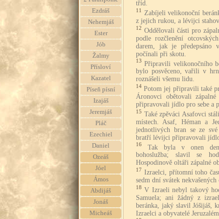
tříd.
Ezdráš
11
Zabíjeli velikonoční beránk
z jejich rukou, a lévijci staho
Nehemjáš
12
Oddělovali části pro zápal
Ester
podle rozčlenění otcovskýc
Jób
darem, jak je předepsáno v
počínali při skotu.
Žalmy
13
Připravili velikonočního 
Přísloví
bylo posvěceno, vařili v hrn
Kazatel
roznášeli všemu lidu.
14
Potom jej připravili také 
Píseň písní
Áronovci obětovali zápalné
Izajáš
připravovali jídlo pro sebe a
15
Jeremjáš
Také zpěváci Asafovci stá
místech. Asaf, Héman a Jed
Pláč
jednotlivých bran se ze své 
Ezechiel
bratří lévijci připravovali jídl
16
Daniel
Tak byla v onen den 
bohoslužba; slavil se h
Ozeáš
Hospodinově oltáři zápalné obě
Jóel
17
Izraelci, přítomní toho čas
Ámos
sedm dní svátek nekvašených 
18
V Izraeli nebyl takový h
Abdijáš
Samuela; ani žádný z izrae
Jonáš
beránka, jaký slavil Jóšijáš, k
Izraelci a obyvatelé Jeruzalém
Micheáš