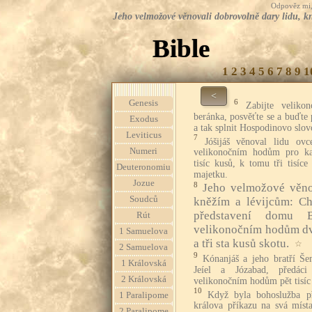
Odpověz mi, 
Jeho velmožové věnovali dobrovolně dary lidu, kn
Bible
1
2
3
4
5
6
7
8
9
1
<
6
Genesis
Zabijte velikon
beránka, posvěťte se a buďte 
Exodus
a tak splnit Hospodinovo slov
Leviticus
7
Jóšijáš věnoval lidu ov
Numeri
velikonočním hodům pro kaž
tisíc kusů, k tomu tři tisíc
Deuteronomiu
majetku.
Jozue
8
Jeho velmožové věnov
Soudců
kněžím a lévijcům: Chi
představení domu 
Rút
velikonočním hodům dva
1 Samuelova
a tři sta kusů skotu.
☆
2 Samuelova
9
Kónanjáš a jeho bratří Še
1 Královská
Jeíel a Józabad, předáci
2 Královská
velikonočním hodům pět tisíc 
10
Když byla bohoslužba př
1 Paralipome
králova příkazu na svá místa
2 Paralipome