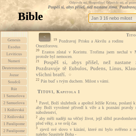
Odpověz mi, Hospodine! Odpověz mi, ať pozná te
Pospěš si, abys přišel, než nastane zima. Pozdrav
Bible
Tito
<
19
Genesis
Pozdravuj Prisku a Akvilu a rodinu
Oneziforovu.
Exodus
20
Erastos zůstal v Korintu. Trofima jsem nechal v M
Leviticus
protože byl nemocen.
Numeri
21
Pospěš si, abys přišel, než nastane 
Pozdravuje tě Eubulos, Pudens, Linus, Klau
Deuteronomiu
všichni bratří.
☆
Jozue
22
Pán buď s tvým duchem. Milost s vámi.
Soudců
Rút
Titovi
, Kapitola 1
1 Samuelova
1
Pavel, Boží služebník a apoštol Ježíše Krista, poslaný 
2 Samuelova
aby Boží vyvolené přivedl k víře a k poznání pravdy 
1 Královská
náboženství,
2 Královská
2
aby měli naději na věčný život, jejž slíbil pravdomlu
před věky, a ve svůj čas
1 Paralipome
3
zjevil své slovo v kázání, které mi bylo svěřeno z r
2 Paralipome
našeho Spasitele Boha -