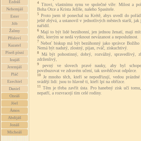
Ezdráš
4
Titovi, vlastnímu synu ve společné víře: Milost a po
Nehemjáš
Boha Otce a Krista Ježíše, našeho Spasitele.
5
Proto jsem tě ponechal na Krétě, abys uvedl do pořád
Ester
ještě zbývá, a ustanovil v jednotlivých městech starší, jak 
Jób
nařídil.
6
Žalmy
Mají to být lidé bezúhonní, jen jednou ženatí, mají mít
děti, kterým se nedá vytknout nevázanost a neposlušnost.
Přísloví
7
Neboť biskup má být bezúhonný jako správce Božího
Kazatel
Nemá být nadutý, zlostný, pijan, rváč, ziskuchtivý.
Píseň písní
8
Má být pohostinný, dobrý, rozvážný, spravedlivý, z
zdrženlivý,
Izajáš
9
pevný ve slovech pravé nauky, aby byl schop
Jeremjáš
povzbuzovat ve zdravém učení, tak usvědčovat odpůrce.
Pláč
10
Je mnoho těch, kteří se nepodřizují, vedou prázdné 
Ezechiel
svádějí lidi: jsou to hlavně ti, kteří lpí na obřízce.
11
Těm je třeba zavřít ústa. Pro hanebný zisk učí tomu,
Daniel
nepatří, a rozvracejí tím celé rodiny.
Ozeáš
Jóel
Ámos
Abdijáš
Jonáš
Micheáš