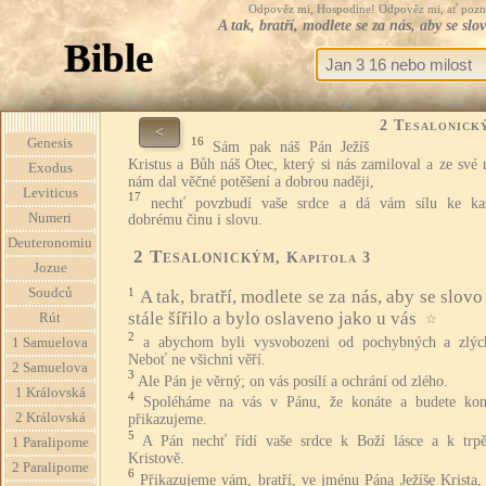
Odpověz mi, Hospodine! Odpověz mi, ať pozná te
A tak, bratří, modlete se za nás, aby se sl
Bible
2 Tesalonick
<
16
Genesis
Sám pak náš Pán Ježíš
Kristus a Bůh náš Otec, který si nás zamiloval a ze své 
Exodus
nám dal věčné potěšení a dobrou naději,
Leviticus
17
nechť povzbudí vaše srdce a dá vám sílu ke k
Numeri
dobrému činu i slovu.
Deuteronomiu
2 Tesalonickým
, Kapitola 3
Jozue
Soudců
1
A tak, bratří, modlete se za nás, aby se slov
stále šířilo a bylo oslaveno jako u vás
Rút
☆
2
a abychom byli vysvobozeni od pochybných a zlých
1 Samuelova
Neboť ne všichni věří.
2 Samuelova
3
Ale Pán je věrný; on vás posílí a ochrání od zlého.
1 Královská
4
Spoléháme na vás v Pánu, že konáte a budete kon
2 Královská
přikazujeme.
5
A Pán nechť řídí vaše srdce k Boží lásce a k trpěl
1 Paralipome
Kristově.
2 Paralipome
6
Přikazujeme vám, bratří, ve jménu Pána Ježíše Krista,