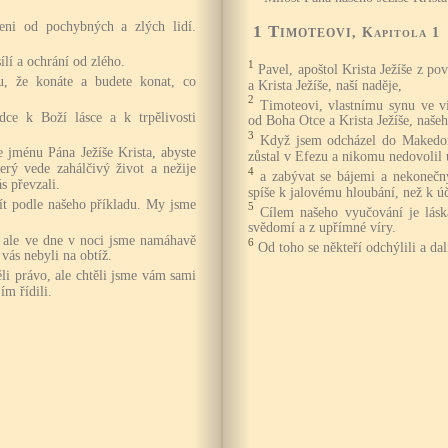
eni od pochybných a zlých lidí.
1 Timoteovi
, Kapitola 1
ílí a ochrání od zlého.
1
Pavel, apoštol Krista Ježíše z po
, že konáte a budete konat, co
a Krista Ježíše, naší naděje,
2
Timoteovi, vlastnímu synu ve ví
dce k Boží lásce a k trpělivosti
od Boha Otce a Krista Ježíše, naše
3
Když jsem odcházel do Makedoni
e jménu Pána Ježíše Krista, abyste
zůstal v Efezu a nikomu nedovoli
terý vede zahálčivý život a nežije
4
a zabývat se bájemi a nekoneč
s převzali.
spíše k jalovému hloubání, než k ú
žít podle našeho příkladu. My jsme
5
Cílem našeho vyučování je lásk
svědomí a z upřímné víry.
, ale ve dne v noci jsme namáhavě
6
Od toho se někteří odchýlili a dal
vás nebyli na obtíž.
 právo, ale chtěli jsme vám sami
ím řídili.