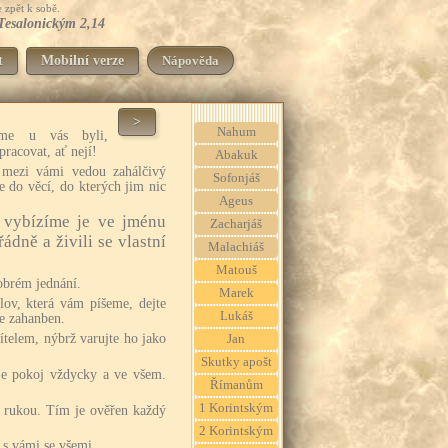
 zpět k sobě.
 Tesalonickým 2,14
t
Mobilní verze
Nápověda
>
Nahum
me u vás byli,
racovat, ať nejí!
Abakuk
 mezi vámi vedou zahálčivý
Sofonjáš
se do věcí, do kterých jim nic
Ageus
 vybízíme je ve jménu
Zacharjáš
řádně a živili se vlastní
Malachiáš
Matouš
dobrém jednání.
Marek
lov, která vám píšeme, dejte
Lukáš
de zahanben.
ítelem, nýbrž varujte ho jako
Jan
Skutky apošt
e pokoj vždycky a ve všem.
Římanům
1 Korintským
 rukou. Tím je ověřen každý
2 Korintským
 s vámi se všemi.