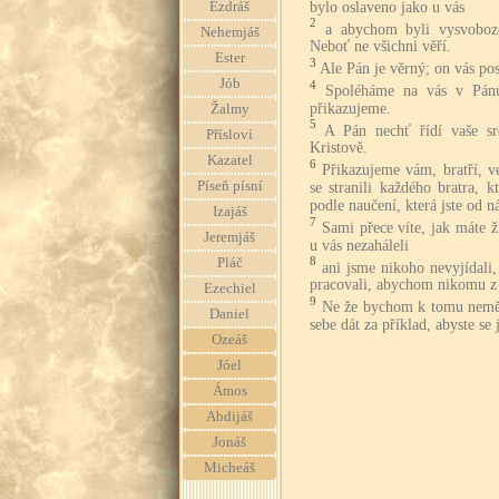
bylo oslaveno jako u vás
Ezdráš
2
a abychom byli vysvoboz
Nehemjáš
Neboť ne všichni věří.
Ester
3
Ale Pán je věrný; on vás pos
Jób
4
Spoléháme na vás v Pánu
přikazujeme.
Žalmy
5
A Pán nechť řídí vaše sr
Přísloví
Kristově.
Kazatel
6
Přikazujeme vám, bratří, v
Píseň písní
se stranili každého bratra, k
podle naučení, která jste od ná
Izajáš
7
Sami přece víte, jak máte 
Jeremjáš
u vás nezaháleli
8
Pláč
ani jsme nikoho nevyjídali
pracovali, abychom nikomu z 
Ezechiel
9
Ne že bychom k tomu neměli
Daniel
sebe dát za příklad, abyste se j
Ozeáš
Jóel
Ámos
Abdijáš
Jonáš
Micheáš