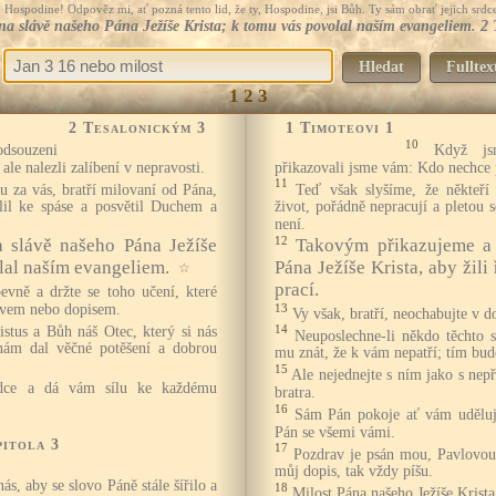
Hospodine! Odpověz mi, ať pozná tento lid, že ty, Hospodine, jsi Bůh. Ty sám obrať jejich srdce
 na slávě našeho Pána Ježíše Krista; k tomu vás povolal naším evangeliem. 2
Hledat
Fulltex
1
2
3
2 Tesalonickým 3
1 Timoteovi 1
10
dsouzeni
Když js
ale nalezli zalíbení v nepravosti.
přikazovali jsme vám: Kdo nechce p
11
 za vás, bratří milovaní od Pána,
Teď však slyšíme, že někteří
lil ke spáse a posvětil Duchem a
život, pořádně nepracují a pletou 
není.
12
a slávě našeho Pána Ježíše
Takovým přikazujeme a
lal naším evangeliem.
Pána Ježíše Krista, aby žili 
☆
prací.
pevně a držte se toho učení, které
ovem nebo dopisem.
13
Vy však, bratří, neochabujte v 
stus a Bůh náš Otec, který si nás
14
Neuposlechne-li někdo těchto s
 nám dal věčné potěšení a dobrou
mu znát, že k vám nepatří; tím bu
15
Ale nejednejte s ním jako s nepř
rdce a dá vám sílu ke každému
bratra.
16
Sám Pán pokoje ať vám uděluj
Pán se všemi vámi.
pitola 3
17
Pozdrav je psán mou, Pavlovou
můj dopis, tak vždy píšu.
nás, aby se slovo Páně stále šířilo a
18
Milost Pána našeho Ježíše Krista