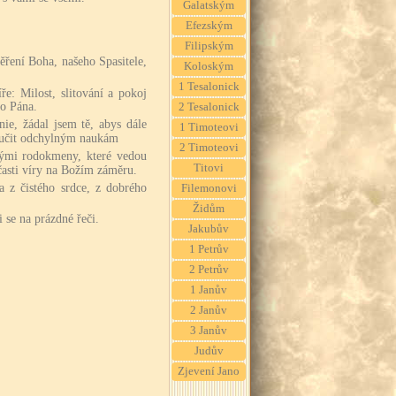
Galatským
Efezským
Filipským
věření Boha, našeho Spasitele,
Koloským
1 Tesalonick
ře: Milost, slitování a pokoj
ho Pána.
2 Tesalonick
e, žádal jsem tě, abys dále
1 Timoteovi
l učit odchylným naukám
2 Timoteovi
nými rodokmeny, které vedou
Titovi
časti víry na Božím záměru.
a z čistého srdce, z dobrého
Filemonovi
Židům
i se na prázdné řeči.
Jakubův
1 Petrův
2 Petrův
1 Janův
2 Janův
3 Janův
Judův
Zjevení Jano