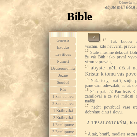
Odpověz mi, 
abyste měli účast
Bible
<
12
Genesis
Tak budou o
všichni, kdo neuvěřili pravdě, 
Exodus
13
Stále musíme děkovat Bohu
Leviticus
že vás Bůh jako první vyvo
Numeri
vírou v pravdu,
14
abyste měli účast n
Deuteronomiu
Krista; k tomu vás povo
Jozue
15
Nuže tedy, bratří, stůjte 
Soudců
jsme vám odevzdali, ať už sl
Rút
16
Sám pak náš Pán Ježíš Kri
zamiloval a ze své milosti
1 Samuelova
naději,
2 Samuelova
17
nechť povzbudí vaše s
1 Královská
dobrému činu i slovu.
2 Královská
2 Tesalonickým
, Ka
1 Paralipome
2 Paralipome
1
A tak, bratří, modlete se za 