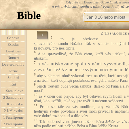
Odpověz mi, Hospodine! Odpověz mi, ať pozná te
a vás utiskované spolu s námi vysvobodí, až s
Bible
2 Tesalonick
<
5
Genesis
to je předzvěst
spravedlivého soudu Božího. Tak se stanete hodnými 
Exodus
království, pro něž trpíte.
Leviticus
6
A je spravedlivé, že Bůh všem, kteří vás utiskují, o
Numeri
útiskem,
7
a vás utiskované spolu s námi vysvobodí, 
Deuteronomiu
zjeví Pán Ježíš z nebe se svými mocnými andě
Jozue
8
aby v plameni ohně vykonal trest na těch, kteří neznaj
Soudců
a na těch, kteří odpírají poslušnost evangeliu našeho Pána 
Rút
9
Jejich trestem bude věčná záhuba `daleko od Pána a slá
moci´,
1 Samuelova
10
až v onen den přijde, aby byl oslaven svým lidem a v
2 Samuelova
těmi, kdo uvěřili; také vy jste uvěřili našemu svědectví.
1 Královská
11
Proto se stále za vás modlíme, aby vás náš Bůh 
2 Královská
hodnými svého povolání a svou mocí přivedl k naplnění
vaše dobré rozhodnutí a dílo víry.
1 Paralipome
12
Tak bude oslaveno jméno našeho Pána Ježíše ve vás 
2 Paralipome
něm podle milosti našeho Boha a Pána Ježíše Krista.