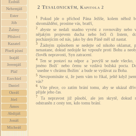
Ezdráš
2 Tesalonickým
, Kapitola 2
Nehemjáš
Ester
1
Pokud jde o příchod Pána Ježíše, kolem něhož 
Jób
shromážděni, prosíme vás, bratří,
2
abyste se nedali snadno vyvést z rovnováhy nebo v
Žalmy
nějakým projevem ducha nebo řečí či listem, d
Přísloví
pocházejícím od nás, jako by den Páně měl už nastat.
Kazatel
3
Žádným způsobem se nedejte od nikoho oklamat, p
nenastane, dokud nedojde ke vzpouře proti Bohu a neobj
Píseň písní
člověk nepravosti, Syn zatracení.
Izajáš
4
Ten se postaví na odpor a `povýší se nade všecko,
Jeremjáš
jméno Boží´ nebo čemu se vzdává božská pocta. D
`usedne v chrámu Božím´ a bude se vydávat za Boha.
Pláč
5
Nevzpomínáte si, že jsem vám to říkal, ještě když jse
Ezechiel
vás?
Daniel
6
Víte přece, co zatím brání tomu, aby se ukázal dřív
přijde jeho čas.
Ozeáš
7
Ta nepravost již působí, ale jen skrytě, dokud 
Jóel
odstraněn z cesty ten, kdo tomu brání.
Ámos
Abdijáš
Jonáš
Micheáš