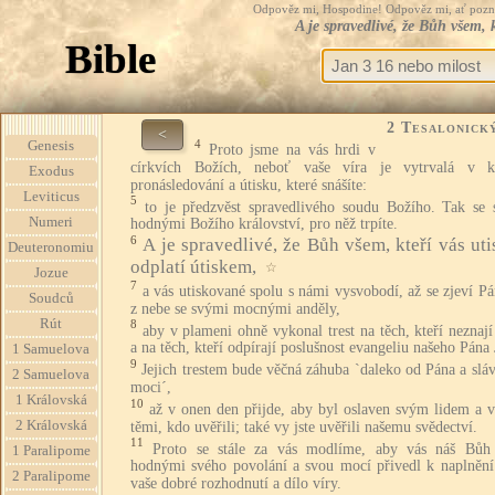
Odpověz mi, Hospodine! Odpověz mi, ať pozná te
A je spravedlivé, že Bůh všem, 
Bible
2 Tesalonick
<
4
Genesis
Proto jsme na vás hrdi v
církvích Božích, neboť vaše víra je vytrvalá v 
Exodus
pronásledování a útisku, které snášíte:
Leviticus
5
to je předzvěst spravedlivého soudu Božího. Tak se s
Numeri
hodnými Božího království, pro něž trpíte.
6
A je spravedlivé, že Bůh všem, kteří vás uti
Deuteronomiu
odplatí útiskem,
☆
Jozue
7
a vás utiskované spolu s námi vysvobodí, až se zjeví Pá
Soudců
z nebe se svými mocnými anděly,
Rút
8
aby v plameni ohně vykonal trest na těch, kteří neznaj
a na těch, kteří odpírají poslušnost evangeliu našeho Pána 
1 Samuelova
9
Jejich trestem bude věčná záhuba `daleko od Pána a slá
2 Samuelova
moci´,
1 Královská
10
až v onen den přijde, aby byl oslaven svým lidem a v
2 Královská
těmi, kdo uvěřili; také vy jste uvěřili našemu svědectví.
11
Proto se stále za vás modlíme, aby vás náš Bůh 
1 Paralipome
hodnými svého povolání a svou mocí přivedl k naplnění
2 Paralipome
vaše dobré rozhodnutí a dílo víry.