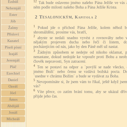
12
Ezdráš
Tak bude oslaveno jméno našeho Pána Ježíše ve vás 
něm podle milosti našeho Boha a Pána Ježíše Krista.
Nehemjáš
Ester
2 Tesalonickým
, Kapitola 2
Jób
1
Pokud jde o příchod Pána Ježíše, kolem něhož 
Žalmy
shromážděni, prosíme vás, bratří,
Přísloví
2
abyste se nedali snadno vyvést z rovnováhy nebo v
Kazatel
nějakým projevem ducha nebo řečí či listem, d
pocházejícím od nás, jako by den Páně měl už nastat.
Píseň písní
3
Žádným způsobem se nedejte od nikoho oklamat, p
Izajáš
nenastane, dokud nedojde ke vzpouře proti Bohu a neobj
Jeremjáš
člověk nepravosti, Syn zatracení.
4
Ten se postaví na odpor a `povýší se nade všecko,
Pláč
jméno Boží´ nebo čemu se vzdává božská pocta. D
Ezechiel
`usedne v chrámu Božím´ a bude se vydávat za Boha.
Daniel
5
Nevzpomínáte si, že jsem vám to říkal, ještě když jse
vás?
Ozeáš
6
Víte přece, co zatím brání tomu, aby se ukázal dřív
Jóel
přijde jeho čas.
Ámos
Abdijáš
Jonáš
Micheáš