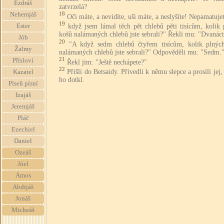
Ezdráš
zatvrzelá?
18
Nehemjáš
Oči máte, a nevidíte, uši máte, a neslyšíte! Nepamatujet
19
když jsem lámal těch pět chlebů pěti tisícům, kolik 
Ester
košů nalámaných chlebů jste sebrali?" Řekli mu: "Dvanáct
Jób
20
"A když sedm chlebů čtyřem tisícům, kolik plnýc
Žalmy
nalámaných chlebů jste sebrali?" Odpověděli mu: "Sedm.
21
Přísloví
Řekl jim: "Ještě nechápete?"
22
Přišli do Betsaidy. Přivedli k němu slepce a prosili jej,
Kazatel
ho dotkl.
Píseň písní
Izajáš
Jeremjáš
Pláč
Ezechiel
Daniel
Ozeáš
Jóel
Ámos
Abdijáš
Jonáš
Micheáš