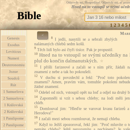
Odpověz mi, Hospodine! Odpověz mi, ať pozná te
Hned na to vstoupil se svými učed
Bible
1
2
3
4
5
Mar
<
8
Genesis
I jedli, nasytili se a sebrali zbylých
nalámaných chlebů sedm košů.
Exodus
9
Těch lidí bylo asi čtyři tisíce. Pak je propustil.
Leviticus
10
Hned na to vstoupil se svými učedníky na 
Numeri
plul do končin dalmanutských.
☆
Deuteronomiu
11
I přišli farizeové a začali se s ním přít; žádali 
znamení z nebe a tak ho pokoušeli.
Jozue
12
V duchu si povzdechl a řekl: "Proč toto pokolen
Soudců
znamení? Amen, pravím vám, tomuhle pokolení nebud
Rút
žádné znamení.
13
1 Samuelova
Odešel od nich, vstoupil opět na loď a odjel na druhý b
14
Zapomněli si vzít s sebou chleby; na lodi měli jen
2 Samuelova
chléb.
1 Královská
15
Domlouval jim: "Hleďte se varovat kvasu farizeů a
2 Královská
Herodova!"
16
1 Paralipome
I začali mezi sebou rozmlouvat, že nemají chleba.
17
Když to Ježíš zpozoroval, řekl jim: "Proč mluvíte o 
2 Paralipome
nemáte chleba? Ještě nerozumíte a nechápete? Je vaš