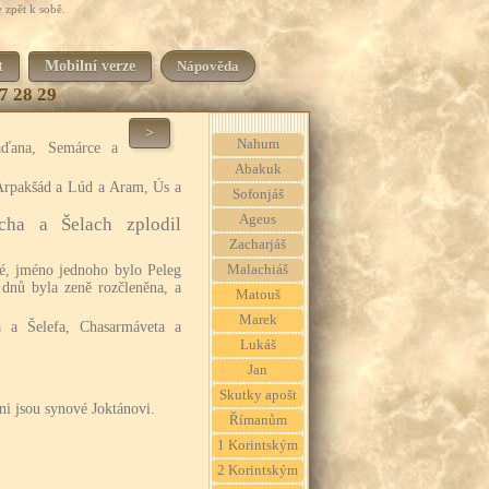
 zpět k sobě.
t
Mobilní verze
Nápověda
7
28
29
>
Nahum
áďana, Semárce a
Abakuk
Arpakšád a Lúd a Aram, Ús a
Sofonjáš
Ageus
cha a Šelach zplodil
Zacharjáš
vé, jméno jednoho bylo Peleg
Malachiáš
 dnů byla zeně rozčleněna, a
Matouš
Marek
a a Šelefa, Chasarmáveta a
Lukáš
Jan
Skutky apošt
hni jsou synové Joktánovi.
Římanům
1 Korintským
2 Korintským