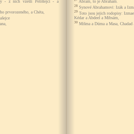
y - z nich vzešli Pelištejci - a
Abram, to je Abraham.
28
Synové Abrahamovi: Izák a Izm
ého prvorozeného, a Chéta,
29
Toto jsou jejich rodopisy: Izma
ašejce
Kédar a Abdeel a Mibsám,
30
ana,
Mišma a Dúma a Masa, Chadad 