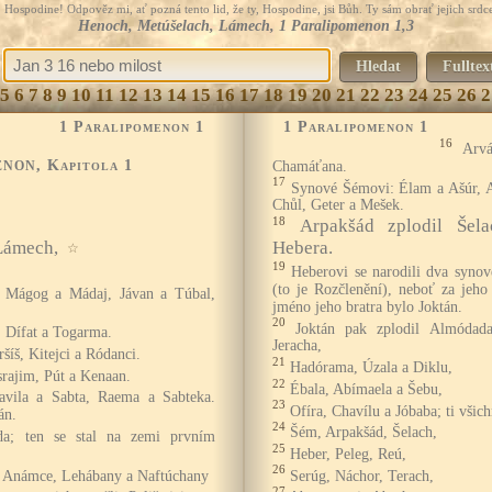
Hospodine! Odpověz mi, ať pozná tento lid, že ty, Hospodine, jsi Bůh. Ty sám obrať jejich srdce
Henoch, Metúšelach, Lámech, 1 Paralipomenon 1,3
Hledat
Fulltex
5
6
7
8
9
10
11
12
13
14
15
16
17
18
19
20
21
22
23
24
25
26
2
1 Paralipomenon 1
1 Paralipomenon 1
16
Arv
enon
, Kapitola 1
Chamáťana.
17
Synové Šémovi: Élam a Ašúr, 
Chůl, Geter a Mešek.
18
Arpakšád zplodil Šela
Lámech,
Hebera.
☆
19
Heberovi se narodili dva syno
(to je Rozčlenění), neboť za jeho
 Mágog a Mádaj, Jávan a Túbal,
jméno jeho bratra bylo Joktán.
20
Joktán pak zplodil Almódad
 Dífat a Togarma.
Jeracha,
šíš, Kitejci a Ródanci.
21
Hadórama, Úzala a Diklu,
rajim, Pút a Kenaan.
22
Ébala, Abímaela a Šebu,
avila a Sabta, Raema a Sabteka.
23
Ofíra, Chavílu a Jóbaba; ti všic
án.
24
Šém, Arpakšád, Šelach,
a; ten se stal na zemi prvním
25
Heber, Peleg, Reú,
26
a Anámce, Lehábany a Naftúchany
Serúg, Náchor, Terach,
27