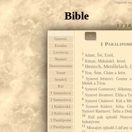
Odpověz mi, 
Bible
1
2
3
4
<
Genesis
1 Paralipom
Exodus
Leviticus
1
Adam, Šét, Enóš,
Numeri
2
Kénan, Mahalalel, Jered,
3
Henoch, Metúšelach, 
Deuteronomiu
4
Noe, Šém, Chám a Jefet.
Jozue
5
Synové Jefetovi: Gomer a
Soudců
Mešek a Tíras.
Rút
6
Synové Gomerovi: Aškenaz,
1 Samuelova
7
Synové Jávanovi: Elíša a Tar
8
2 Samuelova
Synové Chámovi: Kúš a Mis
9
Synové Kúšovi: Seba, Ch
1 Královská
Synové Raemovi: Šeba a Ded
2 Královská
10
Kúš pak zplodil Nimrod
1 Paralipome
bohatýrem.
11
2 Paralipome
Misrajim zplodil Lúďany 
12