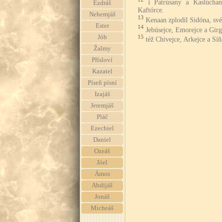
i Patrúsany a Kaslúchan
Ezdráš
Kaftórce.
Nehemjáš
13
Kenaan zplodil Sidóna, sv
Ester
14
Jebúsejce, Emorejce a Girg
Jób
15
též Chivejce, Arkejce a Síň
Žalmy
Přísloví
Kazatel
Píseň písní
Izajáš
Jeremjáš
Pláč
Ezechiel
Daniel
Ozeáš
Jóel
Ámos
Abdijáš
Jonáš
Micheáš