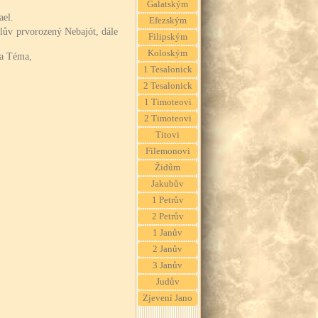
Galatským
ael.
Efezským
elův prvorozený Nebajót, dále
Filipským
Koloským
a Téma,
1 Tesalonick
2 Tesalonick
1 Timoteovi
2 Timoteovi
Titovi
Filemonovi
Židům
Jakubův
1 Petrův
2 Petrův
1 Janův
2 Janův
3 Janův
Judův
Zjevení Jano