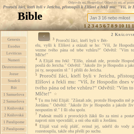
Odpověz mi, Hospodine! Odpověz mi, ať pozná te
Proročtí žáci, kteří byli v Jerichu, přistoupili k Elíšovi a řekli mu: "Víš
Bible
1
2
3
4
5
6
7
8
9
10
11
2 Královs
<
3
Genesis
Proročtí žáci, kteří byli v Bét-
elu, vyšli k Elíšovi a otázali se ho: "Víš, že Hospodi
Exodus
vezme tvého pána od tebe vzhůru?" Odvětil: "Vím to
Leviticus
Mlčte!"
4
Numeri
A Elijáš mu řekl: "Elíšo, zůstaň zde, protože Hospo
posílá do Jericha." Odvětil: "Jakože živ je Hospodin a jak
Deuteronomiu
jsi ty, neopustím tě." I přišli do Jericha.
Jozue
5
Proročtí žáci, kteří byli v Jerichu, přistou
Soudců
Elíšovi a řekli mu: "Víš, že Hospodin dnes 
tvého pána od tebe vzhůru?" Odvětil: "Vím to 
Rút
Mlčte!"
☆
1 Samuelova
6
Tu mu řekl Elijáš: "Zůstaň zde, protože Hospodin mě p
2 Samuelova
Jordánu." Odvětil: "Jakože živ je Hospodin a jakože živ 
1 Královská
neopustím tě." I šli oba spolu.
7
2 Královská
Padesát mužů z prorockých žáků šlo za nimi a postav
naproti nim vpovzdálí; a oni oba stáli u Jordánu.
1 Paralipome
8
Elijáš vzal svůj plášť, svinul jej, udeřil do vody a
2 Paralipome
rozestoupila, takže oba přešli po suchu.