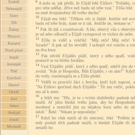
9
Ezdráš
A stalo se, jak přešli, že Elijáš řekl Elíšovi: "Požádej,
pro tebe udělat, dříve než budu od tebe vzat." Elíša řekl:
Nehemjáš
na mně dvojnásobný díl tvého ducha!"
Ester
10
Elijáš mu řekl: "Těžkou věc si žádáš. Jestliže mě uvi
Jób
budu od tebe brán, stane se ti tak. Jestliže ne, nestane se."
11
Pak šli dál a rozmlouvali. A hle, ohnivý vůz s ohnivý
Žalmy
je od sebe odloučil a Elijáš vystupoval ve vichru do nebe.
Přísloví
12
Elíša to viděl a vykřikl: "Můj otče! Můj otče! Vo
Kazatel
Izraele!" A pak už ho neviděl. I uchopil své roucho a roz
na dva kusy.
Píseň písní
13
Pak zdvihl Elijášův plášť, který z něho spadl, vrát
Izajáš
postavil se na břehu Jordánu.
Jeremjáš
14
Vzal Elijášův plášť, který z něho spadl, udeřil jím do
zvolal: "Kde je Hospodin, Bůh Elijášův, i on sám?" Když
Pláč
do vody, rozestoupila se a Elíša přešel.
Ezechiel
15
Viděli to proročtí žáci z Jericha, kteří byli naproti, a
Daniel
"Na Elíšovi spočinul duch Elijášův." Šli mu vstříc, poklo
mu až k zemi
Ozeáš
16
a řekli mu: "Hle, je tu s tvými služebníky padesát u
Jóel
mužů. Ať jdou hledat tvého pána, aby ho Hospodinů
Ámos
neodnesl a nemrštil jím na nějakou horu nebo do ně
údolí." Řekl: "Nikam je neposílejte."
Abdijáš
17
Když ho však nutili až do omrzení, řekl: "Pošlete je
Jonáš
tedy poslali těch padesát mužů; ti hledali Elijáše tři d
Micheáš
nenašli ho.