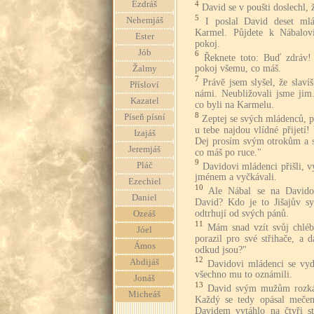
Ezdráš
4
David se v poušti doslechl, 
5
Nehemjáš
I poslal David deset ml
Karmel. Půjdete k Nábalo
Ester
pokoj.
Jób
6
Řeknete toto: Buď zdráv!
pokoj všemu, co máš.
Žalmy
7
Právě jsem slyšel, že slavíš
Přísloví
námi. Neubližovali jsme jim
Kazatel
co byli na Karmelu.
8
Píseň písní
Zeptej se svých mládenců, 
u tebe najdou vlídné přijetí
Izajáš
Dej prosím svým otrokům a 
Jeremjáš
co máš po ruce."
9
Pláč
Davidovi mládenci přišli, 
jménem a vyčkávali.
Ezechiel
10
Ale Nábal se na Davidov
Daniel
David? Kdo je to Jišajův sy
odtrhují od svých pánů.
Ozeáš
11
Mám snad vzít svůj chléb
Jóel
porazil pro své střihače, a
Ámos
odkud jsou?"
12
Abdijáš
Davidovi mládenci se vyda
všechno mu to oznámili.
Jonáš
13
David svým mužům rozkáz
Micheáš
Každý se tedy opásal meče
Davidem vytáhlo na čtyři s