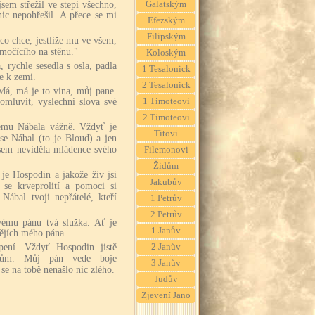
sem střežil ve stepi všechno,
Galatským
ic nepohřešil. A přece se mi
Efezským
Filipským
co chce, jestliže mu ve všem,
močícího na stěnu."
Koloským
, rychle sesedla s osla, padla
1 Tesalonick
e k zemi.
2 Tesalonick
Má, má je to vina, můj pane.
1 Timoteovi
omluvit, vyslechni slova své
2 Timoteovi
emu Nábala vážně. Vždyť je
Titovi
se Nábal (to je Bloud) a jen
jsem neviděla mládence svého
Filemonovi
Židům
 je Hospodin a jakože živ jsi
Jakubův
t se krveprolití a pomoci si
Nábal tvoji nepřátelé, kteří
1 Petrův
2 Petrův
vému pánu tvá služka. Ať je
1 Janův
pějích mého pána.
pení. Vždyť Hospodin jistě
2 Janův
dům. Můj pán vede boje
3 Janův
e na tobě nenašlo nic zlého.
Judův
Zjevení Jano