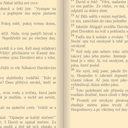
21
David si řekl: "Věru, nadarmo j
že Nábal stříhá své ovce.
co mu patřilo. Ze všeho, co má, n
ádenců a řekl jim: "Vystupte na
odplatil za dobro zlem.
vi a popřejete mu mým jménem
22
Ať Bůh udělá s mými nepřáteli, 
co má, zanechám do rána jediného 
 Pokoj tobě, pokoj tvému domu,
23
Jakmile Abígajil uviděla Davida
před Davidem na tvář a poklonila s
 stříž. Nuže, tvoji pastýři bývali s
24
Padla mu k nohám a zvolala: "
. Nepohřešili nic po všechny dny,
Nechť smí tvá otrokyně k tobě pr
otrokyně.
povědí ti o tom. Kéž moji mládenci
25
Kéž můj pán nebere toho nič
! Vždyť přicházíme ve šťastný den.
takový jako jeho jméno. Jmenuje 
svému synu Davidovi něco z toho,
blud je v něm. Já, tvá otrokyně, 
pána, které poslal.
vyřídili to vše Nábalovi Davidovým
26
Ale nyní, můj pane, jakože živ
ty, Hospodin ti zabránil dopusti
y služebníky rozkřikl: "Kdo je
vlastní rukou. Ať jsou nyní jako 
n? Dnes přibývá otroků, kteří se
vyhledávají zkázu mého pána.
27
Toto požehnání zde přinesla s
, svou vodu a zvířata, která jsem
rozdáno družině, která chodí v šlé
 dát je mužům, o nichž ani nevím,
28
Promiň své otrokyni přestou
zbuduje mému pánu trvalý 
li na zpáteční cestu. Vrátili se a
Hospodinovy a po všechny tvé dny s
al: "Opásejte se každý mečem!"
m. I David se opásal mečem. Za
ta mužů a dvě stě jich zůstalo u