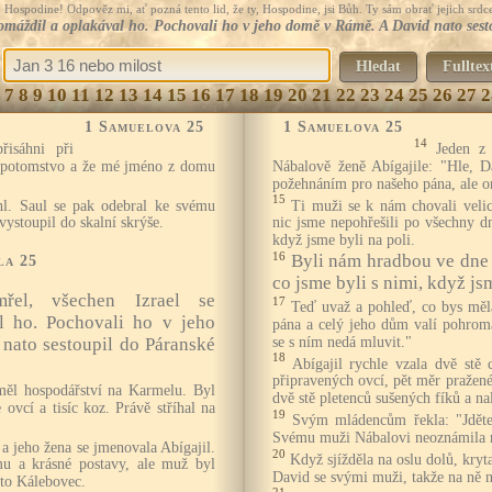
Hospodine! Odpověz mi, ať pozná tento lid, že ty, Hospodine, jsi Bůh. Ty sám obrať jejich srdce
romáždil a oplakával ho. Pochovali ho v jeho domě v Rámě. A David nato sest
Hledat
Fulltex
7
8
9
10
11
12
13
14
15
16
17
18
19
20
21
22
23
24
25
26
27
2
1 Samuelova 25
1 Samuelova 25
14
isáhni při
Jeden z
 potomstvo a že mé jméno z domu
Nábalově ženě Abígajile: "Hle, D
požehnáním pro našeho pána, ale on
15
hl. Saul se pak odebral ke svému
Ti muži se k nám chovali veli
ystoupil do skalní skrýše.
nic jsme nepohřešili po všechny dn
když jsme byli na poli.
16
Byli nám hradbou ve dne 
la 25
co jsme byli s nimi, když js
řel, všechen Izrael se
17
Teď uvaž a pohleď, co bys měl
l ho. Pochovali ho v jeho
pána a celý jeho dům valí pohrom
se s ním nedá mluvit."
nato sestoupil do Páranské
18
Abígajil rychle vzala dvě stě
připravených ovcí, pět měr pražené
ěl hospodářství na Karmelu. Byl
dvě stě pletenců sušených fíků a nal
 ovcí a tisíc koz. Právě stříhal na
19
Svým mládencům řekla: "Jděte
Svému muži Nábalovi neoznámila 
a jeho žena se jmenovala Abígajil.
20
Když sjížděla na oslu dolů, kryta
mu a krásné postavy, ale muž byl
David se svými muži, takže na ně n
 to Kálebovec.