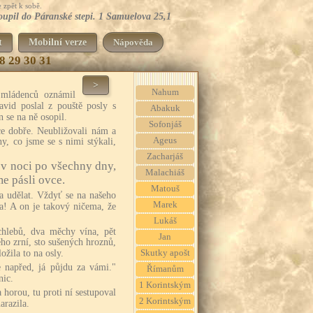
 zpět k sobě.
oupil do Páranské stepi. 1 Samuelova 25,1
t
Mobilní verze
Nápověda
8
29
30
31
>
Nahum
 mládenců oznámil
avid poslal z pouště posly s
Abakuk
 se na ně osopil.
Sofonjáš
ce dobře. Neubližovali nám a
Ageus
y, co jsme se s nimi stýkali,
Zacharjáš
v noci po všechny dny,
Malachiáš
me pásli ovce.
Matouš
a udělat. Vždyť se na našeho
Marek
a! A on je takový ničema, že
Lukáš
 chlebů, dva měchy vína, pět
Jan
ho zrní, sto sušených hroznů,
Skutky apošt
ožila to na osly.
 napřed, já půjdu za vámi."
Římanům
nic.
1 Korintským
 horou, tu proti ní sestupoval
2 Korintským
arazila.