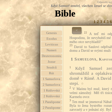
Odpověz mi, 
Když Samuel zemřel, všechen Izrael se sh
Bible
1
2
3
4
5
6
<
22
Genesis
A teď mi odpř
Hospodinu, že nevyhubíš mé
Exodus
mého otce nevyhladíš!"
Leviticus
23
David to Saulovi odpřisá
Numeri
domu a David se svými muži v
Deuteronomiu
1 Samuelova
, Kapito
Jozue
Soudců
1
Když Samuel zem
shromáždil a oplakáva
Rút
domě v Rámě. A David 
1 Samuelova
stepi.
☆
2 Samuelova
2
V Maónu byl muž, který m
1 Královská
velmi zámožný. Měl tři tisíce
2 Královská
Karmelu ovce.
3
Ten muž se jmenoval Nábal 
1 Paralipome
Byla to žena bystrého rozu
2 Paralipome
zatvrzelý a v jednání zlý. Byl