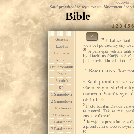
Odpověz mi, 
Saul promluvil se svým synem Jónatanem i se vše
Bible
1
2
3
4
5
6
<
29
Genesis
I bál se Saul D
víc a byl po všechny dny Dav
Exodus
30
A pelištejští velitelé táhl
Leviticus
byl David úspěšnější než všic
Numeri
jméno bylo lidu velmi drahé.
Deuteronomiu
1 Samuelova
, Kapito
Jozue
Soudců
1
Saul promluvil se s
všemi svými služebníky
Rút
usmrcen. Saulův syn Jó
1 Samuelova
oblíbil.
☆
2 Samuelova
2
Proto Jónatan Davida varova
1 Královská
tě usmrtil. Tak se měj pro
2 Královská
zůstaň v úkrytu!
3
Já vyjdu a postavím se vedl
1 Paralipome
a promluvím o tobě se svým o
2 Paralipome
to."