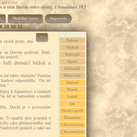
 zpět k sobě.
 si však Davida velice oblíbil. 1 Samuelova 19,1
t
Mobilní verze
Nápověda
8
29
30
31
>
Nahum
l vyslal posly, aby
Abakuk
se na Davida podívali. Řekl:
Sofonjáš
 ho usmrtil."
Ageus
na loži domácí bůžek a
.
Zacharjáš
i mě takto obelstila? Pustilas
Malachiáš
l Saulovi odpověděla: "On mi
Matouš
tím."
Marek
o Rámy k Samuelovi a oznámil
ak šel se Samuelem a usadili
Lukáš
Jan
Hle, David je v prorockém
Skutky apošt
Římanům
li. Ti spatřili sbor proroků v
ícího jako představeného nad
1 Korintským
Saulových poslech a také oni
2 Korintským