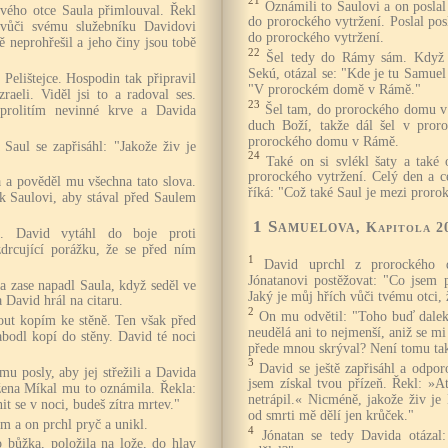
21
Oznámili to Saulovi a on poslal d
vého otce Saula přimlouval. Řekl
do prorockého vytržení. Poslal posly
vůči svému služebníku Davidovi
do prorockého vytržení.
ě neprohřešil a jeho činy jsou tobě
22
Šel tedy do Rámy sám. Když př
Sekú, otázal se: "Kde je tu Samue
l Pelištejce. Hospodin tak připravil
"V prorockém domě v Rámě."
raeli. Viděl jsi to a radoval ses.
23
Šel tam, do prorockého domu v
prolitím nevinné krve a Davida
duch Boží, takže dál šel v proro
prorockého domu v Rámě.
 Saul se zapřisáhl: "Jakože živ je
24
Také on si svlékl šaty a tak
prorockého vytržení. Celý den a c
a a pověděl mu všechna tato slova.
říká: "Což také Saul je mezi proro
k Saulovi, aby stával před Saulem
1 Samuelova
, Kapitola 2
a. David vytáhl do boje proti
zdrcující porážku, že se před ním
1
David uprchl z prorockého
Jónatanovi postěžovat: "Co jsem 
a zase napadl Saula, když seděl ve
Jaký je můj hřích vůči tvému otci, 
David hrál na citaru.
2
On mu odvětil: "Toho buď dale
out kopím ke stěně. Ten však před
neudělá ani to nejmenší, aniž se mi
abodl kopí do stěny. David té noci
přede mnou skrýval? Není tomu ta
3
David se ještě zapřisáhl a odpor
u posly, aby jej střežili a Davida
jsem získal tvou přízeň. Řekl: »A
žena Míkal mu to oznámila. Řekla:
netrápil.« Nicméně, jakože živ je 
nit se v noci, budeš zítra mrtev."
od smrti mě dělí jen krůček."
m a on prchl pryč a unikl.
4
Jónatan se tedy Davida otázal
 bůžka, položila na lože, do hlav