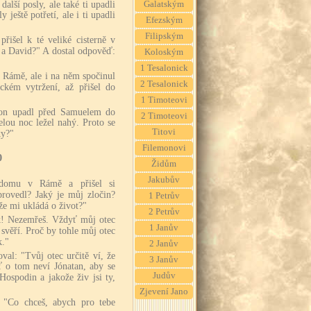
alší posly, ale také ti upadli
Galatským
 ještě potřetí, ale i ti upadli
Efezským
Filipským
išel k té veliké cisterně v
l a David?" A dostal odpověď:
Koloským
1 Tesalonick
 Rámě, ale i na něm spočinul
2 Tesalonick
ckém vytržení, až přišel do
1 Timoteovi
é on upadl před Samuelem do
2 Timoteovi
elou noc ležel nahý. Proto se
Titovi
ky?"
Filemonovi
0
Židům
Jakubův
 domu v Rámě a přišel si
provedl? Jaký je můj zločin?
1 Petrův
že mi ukládá o život?"
2 Petrův
k! Nezemřeš. Vždyť můj otec
1 Janův
 svěří. Proč by tohle můj otec
k."
2 Janův
oval: "Tvůj otec určitě ví, že
3 Janův
ť o tom neví Jónatan, aby se
Judův
Hospodin a jakože živ jsi ty,
Zjevení Jano
: "Co chceš, abych pro tebe