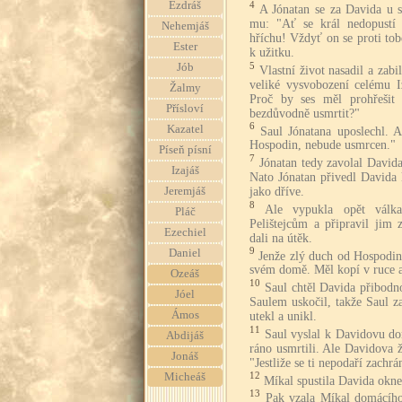
Ezdráš
4
A Jónatan se za Davida u s
mu: "Ať se král nedopustí 
Nehemjáš
hříchu! Vždyť on se proti tob
Ester
k užitku.
5
Jób
Vlastní život nasadil a zabi
veliké vysvobození celému Iz
Žalmy
Proč by ses měl prohřešit 
Přísloví
bezdůvodně usmrtit?"
6
Kazatel
Saul Jónatana uposlechl. A
Hospodin, nebude usmrcen."
Píseň písní
7
Jónatan tedy zavolal David
Izajáš
Nato Jónatan přivedl Davida 
jako dříve.
Jeremjáš
8
Ale vypukla opět válk
Pláč
Pelištejcům a připravil jim 
Ezechiel
dali na útěk.
9
Daniel
Jenže zlý duch od Hospodin
svém domě. Měl kopí v ruce a 
Ozeáš
10
Saul chtěl Davida přibodn
Jóel
Saulem uskočil, takže Saul z
Ámos
utekl a unikl.
11
Saul vyslal k Davidovu dom
Abdijáš
ráno usmrtili. Ale Davidova 
Jonáš
"Jestliže se ti nepodaří zachrá
12
Micheáš
Míkal spustila Davida okne
13
Pak vzala Míkal domácího