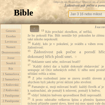
Odpověz mi, Hospodine! Odpověz mi, ať pozná te
Žádostivost pak počne a poro
Bible
Jakub
<
13
Genesis
Kdo prochází zkouškou, ať neříká,
že ho pokouší Pán. Bůh nemůže být pokoušen ke zlému
Exodus
také nikoho nepokouší.
Leviticus
14
Každý, kdo je v pokušení, je sváděn a váben svou v
Numeri
žádostivostí.
15
Žádostivost pak počne a porodí hří
Deuteronomiu
dokonaný hřích plodí smrt.
☆
Jozue
16
Neklamte sami sebe, milovaní bratří!
Soudců
17
`Každý dobrý dar a každé dokonalé obdarování´ je 
Rút
sestupuje od Otce nebeských světel. U něho není promě
střídání světla a stínu.
1 Samuelova
18
Z jeho rozhodnutí jsme se znovu zrodili slovem p
2 Samuelova
abychom byli jakoby první sklizní jeho stvoření.
1 Královská
19
Pamatujte si, moji milovaní bratří: každý člověk ať je
2 Královská
k naslouchání, ale pomalý k mluvení, pomalý k hněvu;
20
vždyť lidským hněvem spravedlnost Boží neprosadíš.
1 Paralipome
21
A proto odstraňte veškerou špínu a přemíru špatnos
2 Paralipome
tichosti přijměte zaseté slovo, které má moc spasit vaše du