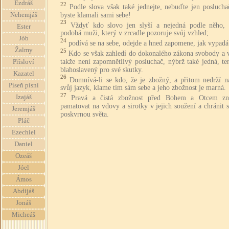
Ezdráš
22
Podle slova však také jednejte, nebuďte jen poslucha
byste klamali sami sebe!
Nehemjáš
23
Vždyť kdo slovo jen slyší a nejedná podle něho, 
Ester
podobá muži, který v zrcadle pozoruje svůj vzhled;
Jób
24
podívá se na sebe, odejde a hned zapomene, jak vypadá
Žalmy
25
Kdo se však zahledí do dokonalého zákona svobody a v
takže není zapomnětlivý posluchač, nýbrž také jedná, te
Přísloví
blahoslavený pro své skutky.
Kazatel
26
Domnívá-li se kdo, že je zbožný, a přitom nedrží n
Píseň písní
svůj jazyk, klame tím sám sebe a jeho zbožnost je marná.
27
Izajáš
Pravá a čistá zbožnost před Bohem a Otcem z
pamatovat na vdovy a sirotky v jejich soužení a chránit 
Jeremjáš
poskvrnou světa.
Pláč
Ezechiel
Daniel
Ozeáš
Jóel
Ámos
Abdijáš
Jonáš
Micheáš